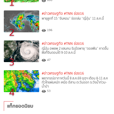
1
600
#ข่าวเศรษฐกิจ
#TNN ช่อง16
พายุลูกที่ 15 “จันหอม” จ่อถล่ม “ญี่ปุ่น” 11 ส.ค.นี้
2
196
#ข่าวเศรษฐกิจ
#TNN ช่อง16
ญี่ปุ่น อพยพ 2 แสนคน รับมือพายุ “ดอลฟิน” คาดขึ้น
ฝั่งที่จีนตอนใต้ 9-10 ส.ค.นี้
3
47
#ข่าวเศรษฐกิจ
#TNN ช่อง16
พยากรณ์อากาศวันนี้ 8 ส.ค.69 อุตุฯ เตือน 8-11 ส.ค
ทั่วไทยฝนหนัก เหนือ อีสาน ตะวันออก ระวังน้ำท่วม-
น้ำป่า
4
53
แท็กยอดนิยม