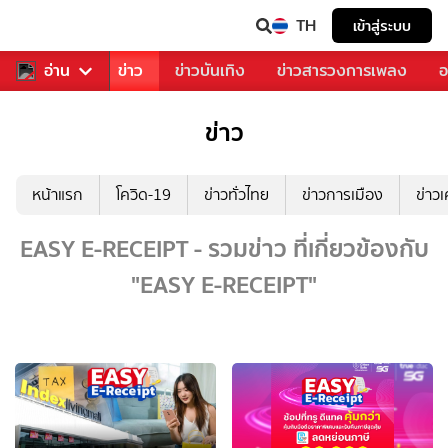
TH
เข้าสู่ระบบ
บคุณ
อ่าน
กีฬา
ข่าว
ข่าวบันเทิง
ข่าวสารวงการเพลง
อ
ข่าว
หน้าแรก
โควิด-19
ข่าวทั่วไทย
ข่าวการเมือง
ข่าว
EASY E-RECEIPT - รวมข่าว ที่เกี่ยวข้องกับ
"EASY E-RECEIPT"