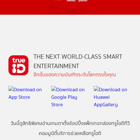
THE NEXT WORLD-CLASS SMART
ENTERTAINMENT
อีกขั้นของความบันเทิงระดับโลกตรงใจคุณ
วันนี้
ดู
สิทธิพิเศษ
อ่าน
เกม
ตาตั้ง
ช้อปปิ้ง
แพ็กเกจ
กล่องทรูไอดีทีวี
คอมมูนิตี้
บริการช่วยเหลือทรูไอดี