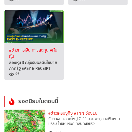
#ข่าวการเงิน การลงทุน
#ทัน
หุ้น
ส่องหุ้น 3 กลุ่มรับผลดีนโยบาย
ภาครัฐ EASY E-RECEIPT
96
ยอดนิยมในตอนนี้
#ข่าวเศรษฐกิจ
#TNN ช่อง16
จับตาฝนระลอกใหญ่ 7–11 ส.ค. พายุดอลฟินหนุน
มรสุม ไทยฝนหนัก-คลื่นทะเลแรง