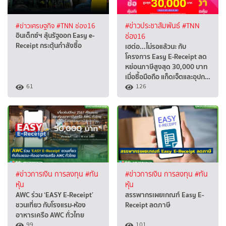
#ข่าวเศรษฐกิจ
#TNN ช่อง16
#ข่าวประชาสัมพันธ์
#TNN
อินเด็กซ์ฯ ลุ้นรัฐออก Easy e-
ช่อง16
Receipt กระตุ้นกำลังซื้อ
เฮต่อ...ไม่รอแล้วนะ กับ
โครงการ Easy E-Receipt ลด
หย่อนภาษีสูงสุด 30,000 บาท
เมื่อซื้อมือถือ แก็ดเจ็ตและอุปก…
61
126
#ข่าวการเงิน การลงทุน
#ทัน
#ข่าวการเงิน การลงทุน
#ทัน
หุ้น
หุ้น
AWC ร่วม ‘EASY E-Receipt’
สรรพากรเผยเกณฑ์ Easy E-
ชวนเที่ยว กับโรงแรม-ห้อง
Receipt ลดภาษี
อาหารเครือ AWC ทั่วไทย
99
101