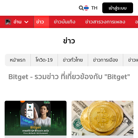
TH
เข้าสู่ระบบ
บคุณ
อ่าน
กีฬา
ข่าว
ข่าวบันเทิง
ข่าวสารวงการเพลง
อ
ข่าว
หน้าแรก
โควิด-19
ข่าวทั่วไทย
ข่าวการเมือง
ข่าว
Bitget - รวมข่าว ที่เกี่ยวข้องกับ "Bitget"