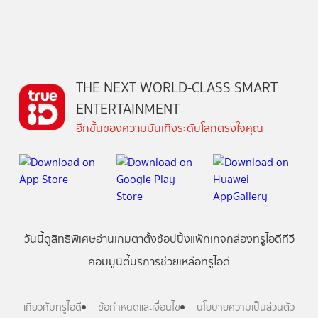
THE NEXT WORLD-CLASS SMART
ENTERTAINMENT
อีกขั้นของความบันเทิงระดับโลกตรงใจคุณ
วันนี้
ดู
สิทธิพิเศษ
อ่าน
เกม
ตาตั้ง
ช้อปปิ้ง
แพ็กเกจ
กล่องทรูไอดีทีวี
คอมมูนิตี้
บริการช่วยเหลือทรูไอดี
เกี่ยวกับทรูไอดี
ข้อกำหนดและเงื่อนไข
นโยบายความเป็นส่วนตัว