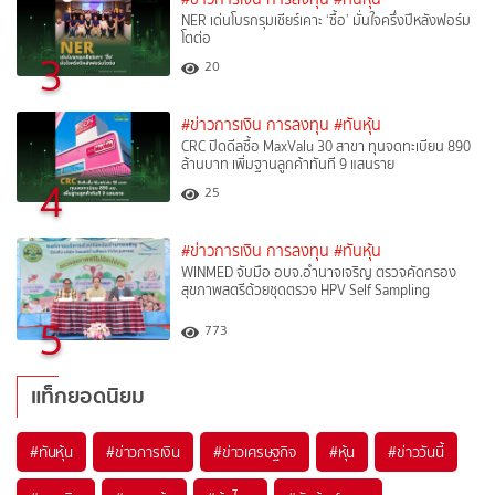
NER เด่นโบรกรุมเชียร์เคาะ ‘ซื้อ’ มั่นใจครึ่งปีหลังฟอร์ม
โตต่อ
3
20
#ข่าวการเงิน การลงทุน
#ทันหุ้น
CRC ปิดดีลซื้อ MaxValu 30 สาขา ทุนจดทะเบียน 890
ล้านบาท เพิ่มฐานลูกค้าทันที 9 แสนราย
4
25
#ข่าวการเงิน การลงทุน
#ทันหุ้น
WINMED จับมือ อบจ.อำนาจเจริญ ตรวจคัดกรอง
สุขภาพสตรีด้วยชุดตรวจ HPV Self Sampling
5
773
แท็กยอดนิยม
#
ทันหุ้น
#
ข่าวการเงิน
#
ข่าวเศรษฐกิจ
#
หุ้น
#
ข่าววันนี้