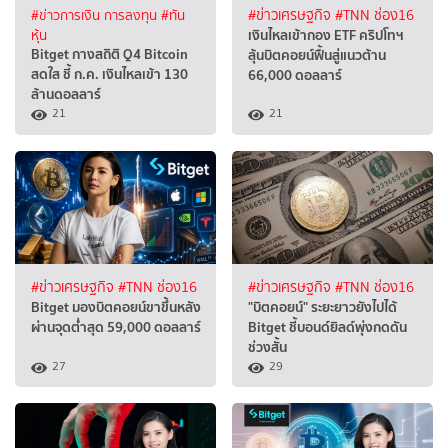
#ข่าวการเงิน การลงทุน
#ทัน
#ข่าวเศรษฐกิจ
#TNN ช่อง16
เงินไหลเข้ากอง ETF คริปโทฯ
หุ้น
Bitget กางสถิติ Q4 Bitcoin
ลุ้นบิตคอยน์ฟื้นสู่แนวต้าน
สดใส ชี้ ก.ค. เงินไหลเข้า 130
66,000 ดอลลาร์
ล้านดอลลาร์
21
21
#ข่าวเศรษฐกิจ
#TNN ช่อง16
#ข่าวเศรษฐกิจ
#TNN ช่อง16
Bitget มองบิตคอยน์ขาขึ้นหลัง
"บิตคอยน์" ระยะยาวยังไปได้
ผ่านจุดต่ำสุด 59,000 ดอลลาร์
Bitget ชี้บอนด์ยิลด์พุ่งกดดัน
ช่วงสั้น
27
29