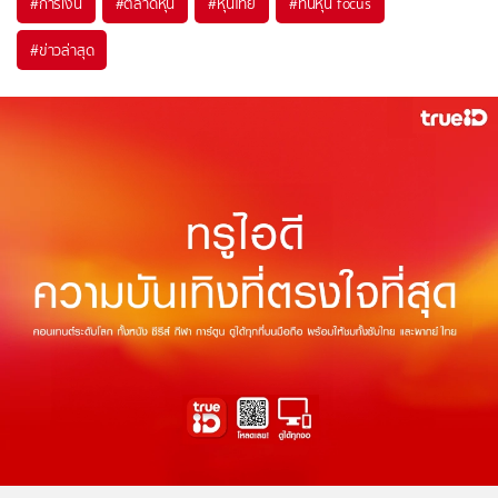
#
การเงิน
#
ตลาดหุ้น
#
หุ้นไทย
#
ทันหุ้น focus
#
ข่าวล่าสุด