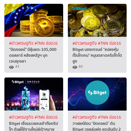
#ข่าวเศรษฐกิจ
#TNN ช่อง16
#ข่าวเศรษฐกิจ
#TNN ช่อง16
"บิตคอยน์" มีลุ้นแตะ 105,000
Bitget มองเทรนด์ "แปลงหุ้น
ดอลลาร์ หลังสหรัฐฯ บุก
เป็นโทเคน" หนุนตลาดคริปโทโต
เวเนซุเอลา
สูง
43
60
#ข่าวเศรษฐกิจ
#TNN ช่อง16
#ข่าวเศรษฐกิจ
#TNN ช่อง16
Bitget เชื่อมมวลชนเข้าถึงคริป
วาฬแห่ช้อน “บิตคอยน์” ดัน
โท ดันผู้ใช้งานใหม่สู่เป้าหมาย
Bitget วอลลุ่มพุ่ง แตะอันดับ 2