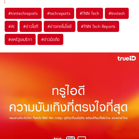
#
tnntechreports
#
techreports
#
TNN Tech
#
tnntech
#
AI
#
ข่าวไอที
#
ข่าวเทคโนโลยี
#
TNN Tech Reports
#
สหรัฐอเมริกา
#
ข่าวมือถือ