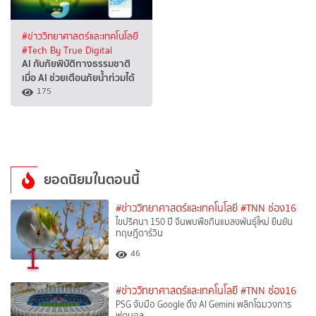
#ข่าววิทยาศาสตร์และเทคโนโลยี
#Tech By True Digital
AI กับภัยพิบัติทางธรรมชาติ
เมื่อ AI ช่วยเตือนภัยน้ำท่วมได้
175
ยอดนิยมในตอนนี้
#ข่าววิทยาศาสตร์และเทคโนโลยี
#TNN ช่อง16
ไขปริศนา 150 ปี จีนพบพืชกินแมลงพันธุ์ใหม่ ยืนยัน
ทฤษฎีดาร์วิน
1
46
#ข่าววิทยาศาสตร์และเทคโนโลยี
#TNN ช่อง16
PSG จับมือ Google ดึง AI Gemini พลิกโฉมวงการ
ฟุตบอล