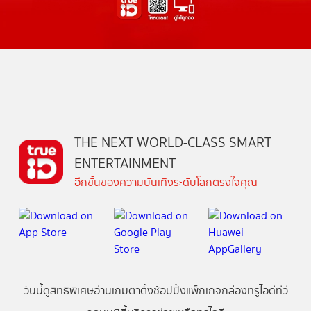
THE NEXT WORLD-CLASS SMART
ENTERTAINMENT
อีกขั้นของความบันเทิงระดับโลกตรงใจคุณ
วันนี้
ดู
สิทธิพิเศษ
อ่าน
เกม
ตาตั้ง
ช้อปปิ้ง
แพ็กเกจ
กล่องทรูไอดีทีวี