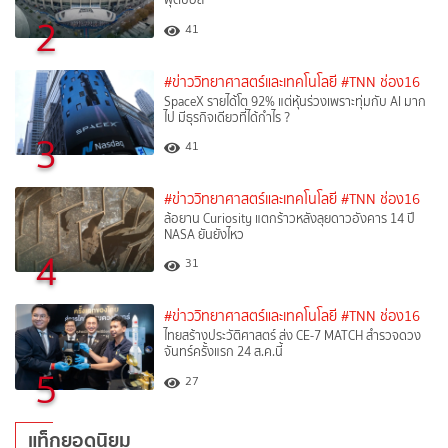
2
41
#ข่าววิทยาศาสตร์และเทคโนโลยี
#TNN ช่อง16
SpaceX รายได้โต 92% แต่หุ้นร่วงเพราะทุ่มกับ AI มาก
ไป มีธุรกิจเดียวที่ได้กำไร ?
3
41
#ข่าววิทยาศาสตร์และเทคโนโลยี
#TNN ช่อง16
ล้อยาน Curiosity แตกร้าวหลังลุยดาวอังคาร 14 ปี
NASA ยันยังไหว
4
31
#ข่าววิทยาศาสตร์และเทคโนโลยี
#TNN ช่อง16
ไทยสร้างประวัติศาสตร์ ส่ง CE-7 MATCH สำรวจดวง
จันทร์ครั้งแรก 24 ส.ค.นี้
5
27
แท็กยอดนิยม