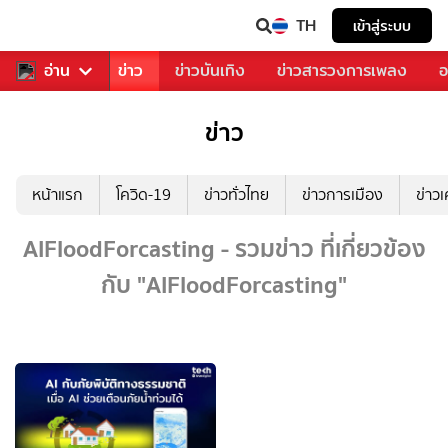
TH
เข้าสู่ระบบ
บคุณ
อ่าน
กีฬา
ข่าว
ข่าวบันเทิง
ข่าวสารวงการเพลง
อ
ข่าว
หน้าแรก
โควิด-19
ข่าวทั่วไทย
ข่าวการเมือง
ข่าว
AIFloodForcasting - รวมข่าว ที่เกี่ยวข้อง
กับ "AIFloodForcasting"