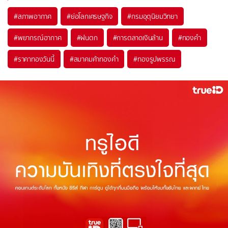
#
สภาพอากาศ
#
ย่อโลกเศรษฐกิจ
#
กรมอุตุนิยมวิทยา
#
พยากรณ์อากาศ
#
ฝนตก
#
การตลาดเงินล้าน
#
ทองคำ
#
ราคาทองวันนี้
#
สมาคมค้าทองคำ
#
ทองรูปพรรณ