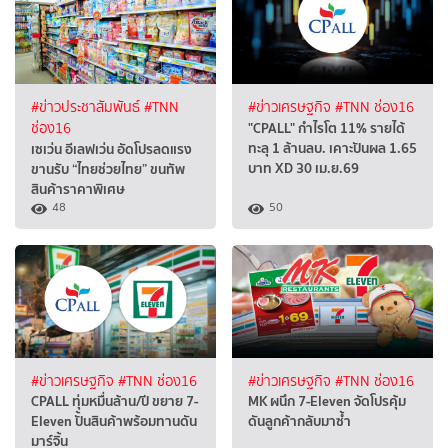
#ข่าวประชาสัมพันธ์
#TNN
#ข่าวเศรษฐกิจ
#TNN ช่อง16
"CPALL" กำไรโต 11% รายได้
ช่อง16
ทะลุ 1 ล้านลบ. เคาะปันผล 1.65
เซเว่น อีเลฟเว่น อัดโปรลดแรง
บาท XD 30 เม.ย.69
ขานรับ “ไทยช่วยไทย” ขนทัพ
สินค้าราคาพิเศษ
48
50
#ข่าวเศรษฐกิจ
#TNN ช่อง16
#ข่าวเศรษฐกิจ
#TNN ช่อง16
CPALL ทุ่มหมื่นล้าน/ปี ขยาย 7-
MK ผนึก 7-Eleven จัดโปรคุ้ม
Eleven ปั้นสินค้าพร้อมทานดัน
ดันลูกค้ากลับมาซ้ำ
มาร์จิ้น