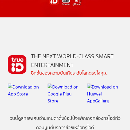
THE NEXT WORLD-CLASS SMART
ENTERTAINMENT
อีกขั้นของความบันเทิงระดับโลกตรงใจคุณ
วันนี้
ดู
สิทธิพิเศษ
อ่าน
เกม
ตาตั้ง
ช้อปปิ้ง
แพ็กเกจ
กล่องทรูไอดีทีวี
คอมมูนิตี้
บริการช่วยเหลือทรูไอดี