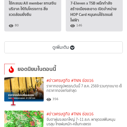
ใช้คะแนน All member แทนเงิน
7-Eleven x TSB ผนึกกำลัง
บริจาค ให้กับโครงการ สิ่ง
สร้างเมืองสะอาด เปิดจำหน่าย
แวดล้อมยั่งยืน
HOP Card หนุนคนใช้รถเมล์
ไฟฟ้า
80
146
ดูเพิ่มเติม
ยอดนิยมในตอนนี้
#ข่าวเศรษฐกิจ
#TNN ช่อง16
ราคาทองรูปพรรณวันนี้ 7 ส.ค. 2569 รวมทุกขนาด เช็
กราคาทองแท่งล่าสุด
1
356
#ข่าวเศรษฐกิจ
#TNN ช่อง16
จับตาฝนระลอกใหญ่ 7–11 ส.ค. พายุดอลฟินหนุน
มรสุม ไทยฝนหนัก-คลื่นทะเลแรง