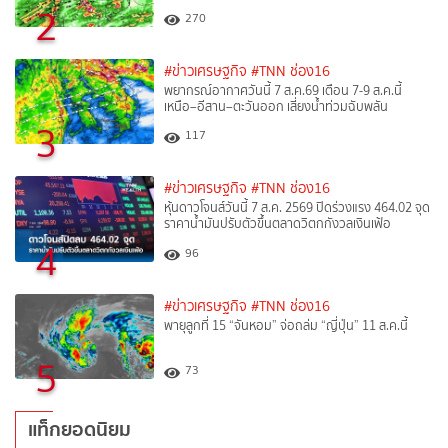
2
270
#ข่าวเศรษฐกิจ
#TNN ช่อง16
พยากรณ์อากาศวันนี้ 7 ส.ค.69 เตือน 7-9 ส.ค.นี้
เหนือ–อีสาน–ตะวันออก เสี่ยงน้ำท่วมฉับพลัน
3
117
#ข่าวเศรษฐกิจ
#TNN ช่อง16
หุ้นดาวโจนส์วันนี้ 7 ส.ค. 2569 ปิดร่วงแรง 464.02 จุด
ราคาน้ำมันปรับตัวขึ้นตลาดวิตกกังวลเงินเฟ้อ
4
96
#ข่าวเศรษฐกิจ
#TNN ช่อง16
พายุลูกที่ 15 “จันหอม” จ่อถล่ม “ญี่ปุ่น” 11 ส.ค.นี้
5
73
แท็กยอดนิยม