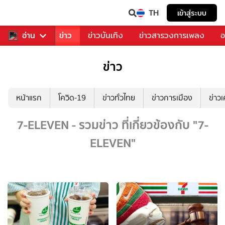
TH
เข้าสู่ระบบ
บคุณ
อ่าน
กีฬา
ข่าว
ข่าวบันเทิง
ข่าวสารวงการเพลง
อ
ข่าว
หน้าแรก
โควิด-19
ข่าวทั่วไทย
ข่าวการเมือง
ข่าว
7-ELEVEN - รวมข่าว ที่เกี่ยวข้องกับ "7-
ELEVEN"