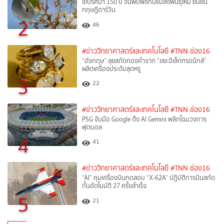
ไขปริศนา 150 ปี จีนพบพืชกินแมลงพันธุ์ใหม่ ยืนยัน
ทฤษฎีดาร์วิน
2
46
#ข่าววิทยาศาสตร์และเทคโนโลยี
#TNN ช่อง16
“อังกฤษ” ลุยสกัดทองคำจาก “ขยะอิเล็กทรอนิกส์”
ผลิตเครื่องประดับสุดหรู
3
22
#ข่าววิทยาศาสตร์และเทคโนโลยี
#TNN ช่อง16
PSG จับมือ Google ดึง AI Gemini พลิกโฉมวงการ
ฟุตบอล
4
41
#ข่าววิทยาศาสตร์และเทคโนโลยี
#TNN ช่อง16
“AI” คุมเครื่องบินทดสอบ “X-62A” ปฏิบัติการบินสกัด
กั้นอัตโนมัติ 27 ครั้งสำเร็จ
5
21