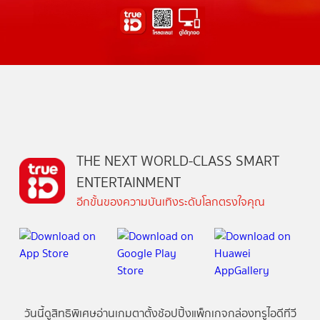
THE NEXT WORLD-CLASS SMART
ENTERTAINMENT
อีกขั้นของความบันเทิงระดับโลกตรงใจคุณ
วันนี้
ดู
สิทธิพิเศษ
อ่าน
เกม
ตาตั้ง
ช้อปปิ้ง
แพ็กเกจ
กล่องทรูไอดีทีวี