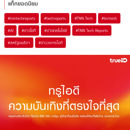
แท็กยอดนิยม
#
tnntechreports
#
techreports
#
TNN Tech
#
tnntech
#
AI
#
ข่าวไอที
#
ข่าวเทคโนโลยี
#
TNN Tech Reports
#
สหรัฐอเมริกา
#
ข่าววงการไอที