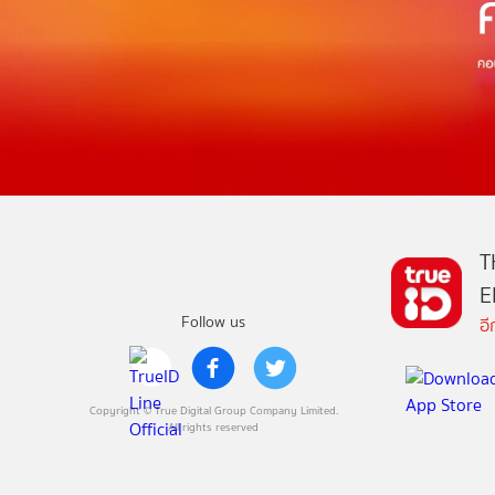
T
E
Follow us
อ
Copyright © True Digital Group Company Limited.
All rights reserved