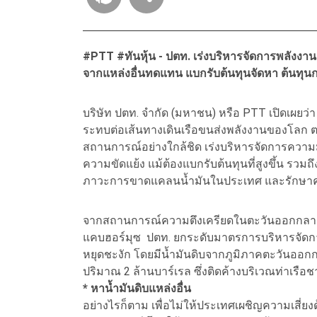
#PTT #ทันหุ้น - ปตท. เร่งบริหารจัดการพลังงานเ
จากแหล่งอื่นทดแทน แบกรับต้นทุนจัดหา ต้นทุนก
บริษัท ปตท. จำกัด (มหาชน) หรือ PTT เปิดเผย
ระทบต่อเส้นทางเดินเรือขนส่งพลังงานของโลก ต
สถานการณ์อย่างใกล้ชิด เร่งบริหารจัดการความมั
ความขัดแย้ง แม้ต้องแบกรับต้นทุนที่สูงขึ้น รวมถึง
ภาวะการขาดแคลนน้ำมันในประเทศ และรักษาคว
จากสถานการณ์ความตึงเครียดในตะวันออกกลางที
แคบฮอร์มุซ ปตท. ยกระดับมาตรการบริหารจัดการน
หยุดชะงัก โดยมีน้ำมันดิบจากภูมิภาคตะวันออกกล
ปริมาณ 2 ล้านบาร์เรล ซึ่งติดค้างบริเวณท่าเรือชา
* หาน้ำมันดิบแหล่งอื่น
อย่างไรก็ตาม เพื่อไม่ให้ประเทศเผชิญความเสี่ยง