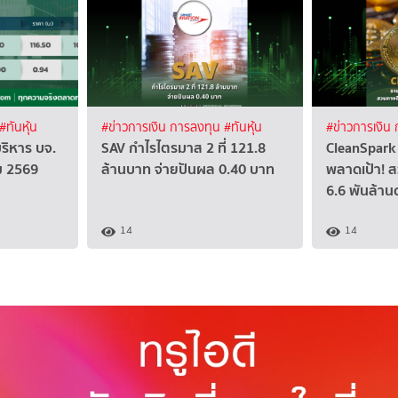
#ทันหุ้น
#ข่าวการเงิน การลงทุน
#ทันหุ้น
#ข่าวการเงิน
บริหาร บจ.
SAV กำไรไตรมาส 2 ที่ 121.8
CleanSpark 
คม 2569
ล้านบาท จ่ายปันผล 0.40 บาท
พลาดเป้า! ส
6.6 พันล้าน
14
14