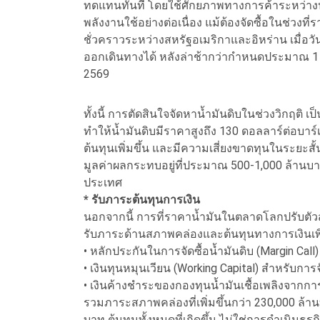
ทดแทนทันที โดยใช้ศักยภาพทางการค้าระหว่างปร
พลังงานใช้อย่างต่อเนื่อง แม้ต้องจัดซื้อในช่วงที่
ชั่วคราวระหว่างสหรัฐอเมริกาและอิหร่าน เมื่อว
ออกเดินทางได้ หลังล่าช้ากว่ากำหนดประมาณ 1 
2569
ทั้งนี้ การตัดสินใจจัดหาน้ำมันดิบในช่วงวิกฤติ เ
ทำให้น้ำมันดิบมีราคาสูงถึง 130 ดอลลาร์ต่อบาร์เ
ต้นทุนเพิ่มขึ้น และมีความเสี่ยงขาดทุนในระยะส
มูลค่าผลกระทบอยู่ที่ประมาณ 500-1,000 ล้านบาท
ประเทศ
* รับภาระต้นทุนการเงิน
นอกจากนี้ การที่ราคาน้ำมันในตลาดโลกปรับตัวสูงข
รับภาระด้านสภาพคล่องและต้นทุนทางการเงินเพิ
• หลักประกันในการจัดซื้อน้ำมันดิบ (Margin Ca
• เงินทุนหมุนเวียน (Working Capital) สำหรับก
• เงินค้างชำระของกองทุนน้ำมันเชื้อเพลิงจา
รวมภาระสภาพคล่องที่เพิ่มขึ้นกว่า 230,000 ล้านบา
บาท ต้นทุนทั้งหมดที่เกิดขึ้น ไม่ใช่การดำเนินธ