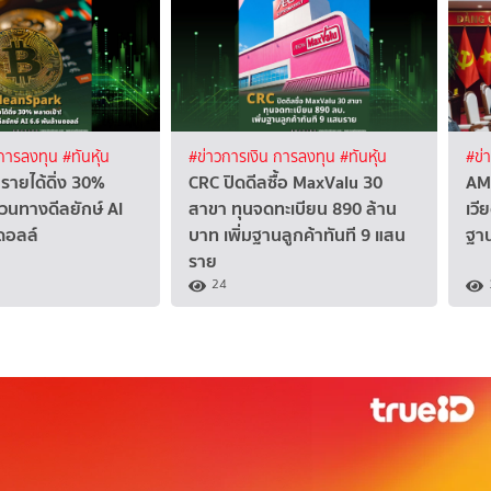
 การลงทุน
#ทันหุ้น
#ข่าวการเงิน การลงทุน
#ทันหุ้น
#ข่
รายได้ดิ่ง 30%
CRC ปิดดีลซื้อ MaxValu 30
AM
วนทางดีลยักษ์ AI
สาขา ทุนจดทะเบียน 890 ล้าน
เวี
ดอลล์
บาท เพิ่มฐานลูกค้าทันที 9 แสน
ฐา
ราย
24