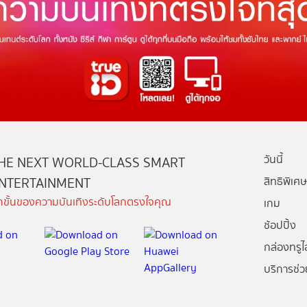
วันนี้
HE NEXT WORLD-CLASS SMART
NTERTAINMENT
สิทธิพิเศษ
ีกขั้นของความบันเทิงระดับโลกตรงใจคุณ
เกม
ช้อปปิ้ง
กล่องทรูไอ
บริการช่ว