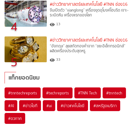
#ข่าววิทยาศาสตร์และเทคโนโลยี
#TNN ช่อง16
จีนเปิดตัว “xianglong” เครื่องขุดอุโมงค์ไฮบริด เจาะ-
ระเบิดหิน เครื่องแรกของโลก
4
13
#ข่าววิทยาศาสตร์และเทคโนโลยี
#TNN ช่อง16
“อังกฤษ” ลุยสกัดทองคำจาก “ขยะอิเล็กทรอนิกส์”
ผลิตเครื่องประดับสุดหรู
5
33
แท็กยอดนิยม
#
tnntechreports
#
techreports
#
TNN Tech
#
tnntech
#
AI
#
ข่าวไอที
#
ai
#
ข่าวเทคโนโลยี
#
สหรัฐอเมริกา
#
อวกาศ