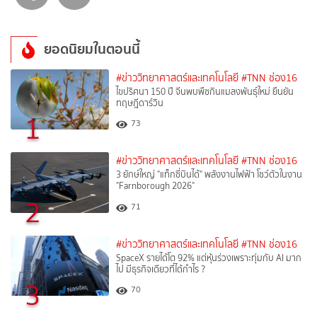
ยอดนิยมในตอนนี้
#ข่าววิทยาศาสตร์และเทคโนโลยี
#TNN ช่อง16
ไขปริศนา 150 ปี จีนพบพืชกินแมลงพันธุ์ใหม่ ยืนยัน
ทฤษฎีดาร์วิน
1
73
#ข่าววิทยาศาสตร์และเทคโนโลยี
#TNN ช่อง16
3 ยักษ์ใหญ่ "แท็กซี่บินได้" พลังงานไฟฟ้า โชว์ตัวในงาน
"Farnborough 2026"
2
71
#ข่าววิทยาศาสตร์และเทคโนโลยี
#TNN ช่อง16
SpaceX รายได้โต 92% แต่หุ้นร่วงเพราะทุ่มกับ AI มาก
ไป มีธุรกิจเดียวที่ได้กำไร ?
3
70