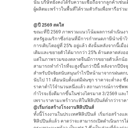
นั้่น บริษัทยังคงได้รับความเชื่อถือจากลูกค้าเช
ผู้ผลิตมะพร้าวในพื้นที่ได้รวมตัวกันเพื่อหารือร่ว
@ปี 2569 สดใส
ขณะที่ปี 2569 ภาพรวมแนวโน้มผลการดำเนิน
สหรัฐอเมริกาซึ่งก่อนที่มีการกำหนดภาษีนำเข้า
การเติบโตอยู่ที่ 25% อยู่แล้ว ดังนั้นหลังจากนี้
เติมและขยายตัวได้มากกว่า 25% ด้านตลาดส่งออกไ
แต่ในภาพรวมของตลาดจีนมีการขยายตัวเล็กน้อย
สามารถทำกำไรที่จะสูงขึ้นกว่าปีนี้ หลังจากปีปัจ
สำหรับปัจจัยสนับสนุนกำไรปีหน้ามาจากรฝนตกปริ
นับไป 11 เดือนนับตั้งแต่มีฝนชุก ราคาจะต่ำลง ซึ
ราคาต่ำไว้จำนวนหนึ่งแล้ว สถานการณ์การซัพพลายว
กำไรจะยิ่งดีมากขึ้นในช่วงไตรมาส 3/2569 และไ
เพราะราคามะพร้าวกะทิในฟิลิปปินส์ต่ำกว่าราค
@เริ่มก่อสร้างโรงงานฟิลิปปินส์
ทั้งนี้โรงงานในประเทศฟิลิปปินส์ เริ่มก่อสร้าง
ฟิลิปปินส์แล้ว คาดว่าจะสามารถเปิดดำเนินการ
กระเทาะมะพร้าว เป็นเฟส 2 ซึ่งเป็นส่วนที่ต้องก่