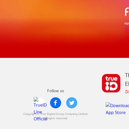
T
E
Follow us
อ
Copyright © True Digital Group Company Limited.
All rights reserved