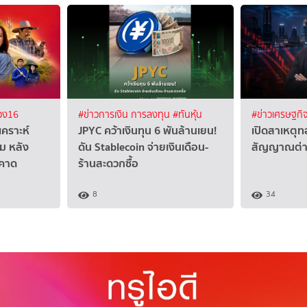
อง16
#ข่าวการเงิน การลงทุน
#ทันหุ้น
#ข่าวเศรษฐกิ
เคราะห์
JPYC คว้าเงินทุน 6 พันล้านเยน!
เปิดสาเหตุทอ
่ม หลัง
ดัน Stablecoin จ่ายเงินเดือน-
สัญญาณต่าง
าคาด
ร้านสะดวกซื้อ
8
34