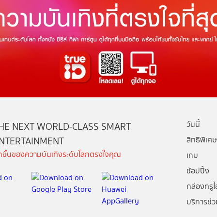
วันนี้
HE NEXT WORLD-CLASS SMART
NTERTAINMENT
สิทธิพิเศษ
ีกขั้นของความบันเทิงระดับโลกตรงใจคุณ
เกม
ช้อปปิ้ง
กล่องทรูไอ
บริการช่ว