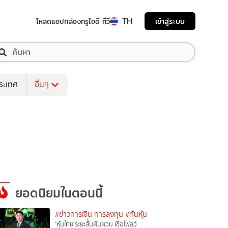
TH
เข้าสู่ระบบ
โหลดแอป
กล่องทรูไอดี ทีวี
ระเทศ
อื่นๆ
ยอดนิยมในตอนนี้
#ข่าวการเงิน การลงทุน
#ทันหุ้น
‘หุ้นไทย’ระยะสั้นผันผวน เชื่อโฟลว์