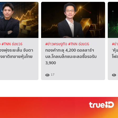
จ
#TNN ช่อง16
#ข่าวเศรษฐกิจ
#TNN ช่อง16
#ข่
งพุ่งระยะสั้น จับตา
ทองคำทะลุ 4,200 ดอลลาร์ฯ
‘หุ
ชาติเทขายหุ้นไทย
บล.โกลเบล็กแนะชะลอซื้อรอรับ
โฟล
3,900
17