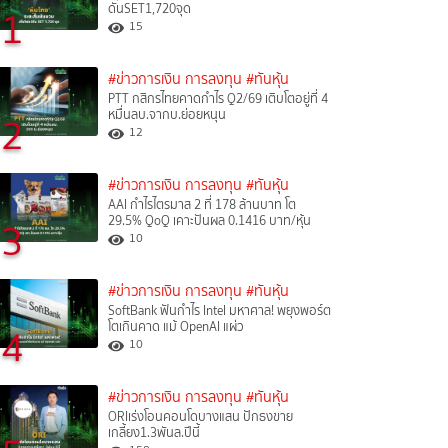
ดันSET1,720จุด
1
15
#ข่าวการเงิน การลงทุน
#ทันหุ้น
PTT กสิกรไทยคาดกำไร Q2/69 เติบโตอยู่ที่ 4
หมื่นลบ.จากบ.ย่อยหนุน
2
12
#ข่าวการเงิน การลงทุน
#ทันหุ้น
AAI กำไรไตรมาส 2 ที่ 178 ล้านบาท โต
29.5% QoQ เคาะปันผล 0.1416 บาท/หุ้น
3
10
#ข่าวการเงิน การลงทุน
#ทันหุ้น
SoftBank ฟันกำไร Intel มหาศาล! พยุงพอร์ต
โตเกินคาด แม้ OpenAI แผ่ว
4
10
#ข่าวการเงิน การลงทุน
#ทันหุ้น
ORIเร่งโอนคอนโดบางแสน ปักธงขาย
เกลี้ยง1.3พันล.ปีนี้