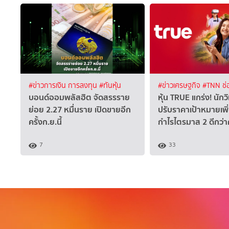
#ข่าวการเงิน การลงทุน
#ทันหุ้น
#ข่าวเศรษฐกิจ
#TNN ช่
บอนด์ออมพลัสฮิต จัดสรรราย
หุ้น TRUE แกร่ง! นักวิ
ย่อย 2.27 หมื่นราย เปิดขายอีก
ปรับราคาเป้าหมายเพิ
ครั้งก.ย.นี้
กำไรไตรมาส 2 ดีกว่
7
33