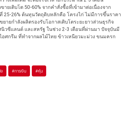
ขายเติบโต 50-60% จากคำสั่งซื้อที่เข้ามาต่อเนื่องจาก
 25-26% ต้นทุนวัตถุดิบหลักคือ โครงไก่ ไม่มีการขึ้นราคา
ขยายกำลังผลิตรองรับโอกาสเติบโตระยะยาวส่วนธุรกิจ
วซีแลนด์ และสหรัฐ ในช่วง 2-3 เดือนที่ผ่านมา ปัจจุบันมี
ั้ง ไอศกรีม ที่ทำจากผลไม้ไทย ข้าวเหนียวมะม่วง ขนมครก
ิจ
#
การเงิน
#
หุ้น