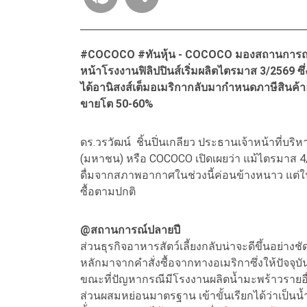
#COCOCO #ทันหุ้น - COCOCO มองสถานการณ์ปี 2
หน้าโรงงานฟิลิปปินส์เริ่มผลิตไตรมาส 3/2569 
ได้อานิสงส์เต็มอเมริกากลับมากำหนดภาษีสินค้า
ขายโต 50-60%
ดร.วรวัฒน์ ชิ้นปิ่นเกลียว ประธานเจ้าหน้าที่บร
(มหาชน) หรือ COCOCO เปิดเผยว่า แม้ไตรมาส 4/2
ดื่มจากสภาพอากาศในช่วงนี้ค่อนข้างหนาว แต่ในส่ว
ซื้อตามปกติ
@สถานการณ์ปลายปี
ส่วนธุรกิจอาหารสัตว์เลี้ยงกลับน่าจะดีขึ้นอย่าง
หลักมาจากคำสั่งซื้อจากทางอเมริกาซึ่งให้ปัจจุบั
ขณะที่ปัญหากรณีมีโรงงานผลิตน้ำมะพร้าวรายอื่
ส่วนผสมหย่อนมาตรฐาน เข้าขั้นเรียกได้ว่าเป็น