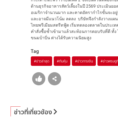
ด้านธุรกิจอาหารสัตว์เลี้ยงในปี 2569 ประเมินยอด
อเมริกาจำนวนมาก และคาดอัตรากำไรขั้นจะอยู่ที่
และอาจมีแนวโน้ม ลดลง บริษัทจึงกำลังวางแผน
ไทยพรีเมียมสตรีทฟู้ด เริ่มทดลองตลาดในประเทศนิ
คำสั่งซื้อซ้ำเข้ามาแล้วสะท้อนการตอบรับที่ดี ท
ขนมบ้าบิ่น ต่างได้รับความนิยมสูง
Tag
#
ข่าวล่าสุด
#
ทันหุ้น
#
ข่าวการเงิน
#
ข่าวเศรษฐก
ข่าวที่เกี่ยวข้อง