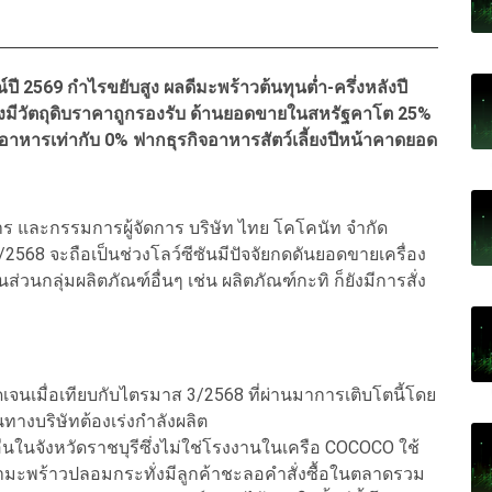
569 กำไรขยับสูง ผลดีมะพร้าวต้นทุนต่ำ-ครึ่งหลังปี
ซึ่งมีวัตถุดิบราคาถูกรองรับ ด้านยอดขายในสหรัฐคาโต 25%
อาหารเท่ากับ 0% ฟากธุรกิจอาหารสัตว์เลี้ยงปีหน้าคาดยอด
ิหาร และกรรมการผู้จัดการ บริษัท ไทย โคโคนัท จำกัด
568 จะถือเป็นช่วงโลว์ซีซันมีปัจจัยกดดันยอดขายเครื่อง
นกลุ่มผลิตภัณฑ์อื่นๆ เช่น ผลิตภัณฑ์กะทิ ก็ยังมีการสั่ง
ชัดเจนเมื่อเทียบกับไตรมาส 3/2568 ที่ผ่านมาการเติบโตนี้โดย
นทางบริษัทต้องเร่งกำลังผลิต
นในจังหวัดราชบุรีซึ่งไม่ใช่โรงงานในเครือ COCOCO ใช้
น้ำมะพร้าวปลอมกระทั่งมีลูกค้าชะลอคำสั่งซื้อในตลาดรวม