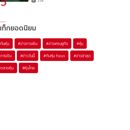
5
158
แท็กยอดนิยม
#
ทันหุ้น
#
ข่าวการเงิน
#
ข่าวเศรษฐกิจ
#
หุ้น
#
การเงิน
#
ข่าววันนี้
#
ทันหุ้น focus
#
ข่าวล่าสุด
#
ตลาดหุ้น
#
หุ้นไทย