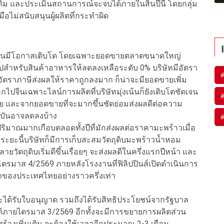
่นเดิม และประเมินสถานการณ์จะจบได้ภายในสิ้นปีนี้ โดยกลุ่ม
มมือไม่สนับสนุนผู้ผลิตที่กระทำผิด
งานมีโอกาสเติบโต โดยเฉพาะยอดขายตลาดขนาดใหญ่
ไปสำหรับสินค้าอาหารให้ลดลงเหลือระดับ 0% บริษัทมีอัตรา
เมื่ออัตราภาษีส่งผลให้ราคาถูกลงมาก ก็น่าจะมียอดขายเพิ่ม
ปจีนเฉพาะไลน์การผลิตที่บริษัทมุ่งเน้นก็ยังเติบโตชัดเจน
 และจากยอดขายที่จะมากขึ้นชัดย่อมส่งผลดีต่อความ
จุบันอาจลดลงบ้าง
มาณมากเกือบตลอดทั้งปีที่มักส่งผลต่อราคามะพร้าวเมื่อ
่งระยะนี้บริษัทก็มีการเก็บสะสมวัตถุดิบมะพร้าวน้ำหอม
ัตถุดิบเริ่มดีขึ้นเรื่อยๆ จะส่งผลดีในครึ่งแรกปีหน้า และ
ตรมาส 4/2569 ภายหลังโรงงานที่ฟิลิปปินส์เปิดดำเนินการ
าของประเทศไทยอย่างราวครึ่งเท่า
และได้รับใบอนุญาต รวมถึงได้รับสิทธิประโยชน์จากรัฐบาล
ได้ภายไตรมาส 3/2569 อีกทั้งจะมีการขยายการผลิตส่วน
อสร้างเพิ่มเติม จะต้องใช้เวลาอีกประมาณ 2-3 เดือน