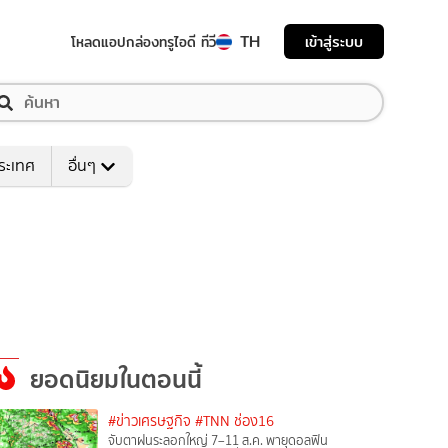
TH
เข้าสู่ระบบ
โหลดแอป
กล่องทรูไอดี ทีวี
ระเทศ
อื่นๆ
ยอดนิยมในตอนนี้
#ข่าวเศรษฐกิจ
#TNN ช่อง16
จับตาฝนระลอกใหญ่ 7–11 ส.ค. พายุดอลฟิน