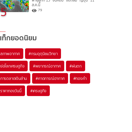
พายุลูกที่ 15 “จันหอม” จ่อถล่ม “ญี่ปุ่น” 11
ส.ค.นี้
5
79
แท็กยอดนิยม
#
สภาพอากาศ
#
กรมอุตุนิยมวิทยา
#
ย่อโลกเศรษฐกิจ
#
พยากรณ์อากาศ
#
ฝนตก
#
การตลาดเงินล้าน
#
คาดการณ์อากาศ
#
ทองคำ
#
ราคาทองวันนี้
#
เศรษฐกิจ