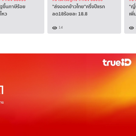
ัฐขึ้นภาษีร้อย
"ส่งออกข้าวไทย"ครึ่งปีแรก
"ญี
้ไหว
ลด18ร้อยละ 18.8
เพิ
14