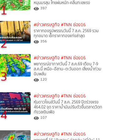
หนุนมรสุม ไทยฝนหนัก-คลื่นทะเลแรง
1
397
#ข่าวเศรษฐกิจ
#TNN ช่อง16
ราคาทองรูปพรรณวันนี้ 7 ส.ค. 2569 รวม
ทุกขนาด เช็กราคาทองแท่งล่าสุด
2
356
#ข่าวเศรษฐกิจ
#TNN ช่อง16
พยากรณ์อากาศวันนี้ 7 ส.ค.69 เตือน 7-9
ส.ค.นี้ เหนือ–อีสาน–ตะวันออก เสี่ยงน้ำท่วม
3
ฉับพลัน
120
#ข่าวเศรษฐกิจ
#TNN ช่อง16
หุ้นดาวโจนส์วันนี้ 7 ส.ค. 2569 ปิดร่วงแรง
464.02 จุด ราคาน้ำมันปรับตัวขึ้นตลาดวิตก
4
กังวลเงินเฟ้อ
107
#ข่าวเศรษฐกิจ
#TNN ช่อง16