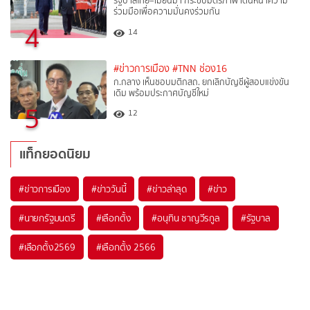
รัฐบาลไทย–เมียนมา กระชับมิตรภาพ เดินหน้าความ
ร่วมมือเพื่อความมั่นคงร่วมกัน
4
14
#ข่าวการเมือง
#TNN ช่อง16
ก.กลาง เห็นชอบมติกสถ. ยกเลิกบัญชีผู้สอบแข่งขัน
เดิม พร้อมประกาศบัญชีใหม่
5
12
แท็กยอดนิยม
#
ข่าวการเมือง
#
ข่าววันนี้
#
ข่าวล่าสุด
#
ข่าว
#
นายกรัฐมนตรี
#
เลือกตั้ง
#
อนุทิน ชาญวีรกูล
#
รัฐบาล
#
เลือกตั้ง2569
#
เลือกตั้ง 2566