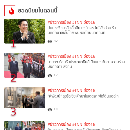
ยอดนิยมในตอนนี้
#ข่าวการเมือง
#TNN ช่อง16
ปมมหาวิทยาลัยเอื้อจีนเทา "ยศชนัน" สั่งด่วน รับ
นักศึกษาจีนในไทย พบผิดดำเนินคดีทันที
1
82
#ข่าวการเมือง
#TNN ช่อง16
นายกฯ ต้อนรับประธานาธิบดีเมียนมา จับตาความร่วม
มือการค้า-ลงทุน
2
17
#ข่าวการเมือง
#TNN ช่อง16
“พิพัฒน์“ ลุยรัสเซีย ศึกษาโมเดลรถไฟใต้ดินมอสโก
3
14
#ข่าวการเมือง
#TNN ช่อง16