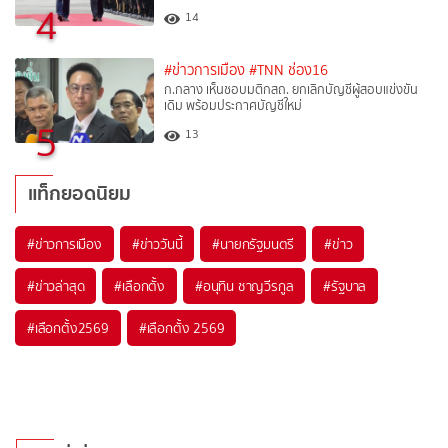
4
14
#ข่าวการเมือง
#TNN ช่อง16
ก.กลาง เห็นชอบมติกสถ. ยกเลิกบัญชีผู้สอบแข่งขัน
เดิม พร้อมประกาศบัญชีใหม่
5
13
แท็กยอดนิยม
#
ข่าวการเมือง
#
ข่าววันนี้
#
นายกรัฐมนตรี
#
ข่าว
#
ข่าวล่าสุด
#
เลือกตั้ง
#
อนุทิน ชาญวีรกูล
#
รัฐบาล
#
เลือกตั้ง2569
#
เลือกตั้ง 2569