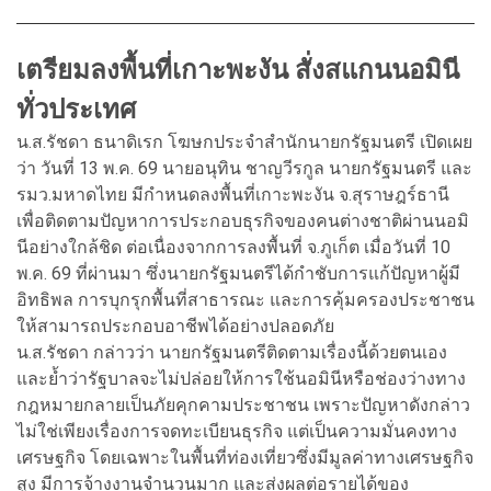
เตรียมลงพื้นที่เกาะพะงัน สั่งสแกนนอมินี
ทั่วประเทศ
น.ส.รัชดา ธนาดิเรก โฆษกประจำสำนักนายกรัฐมนตรี เปิดเผย
ว่า วันที่ 13 พ.ค. 69 นายอนุทิน ชาญวีรกูล นายกรัฐมนตรี และ
รมว.มหาดไทย มีกำหนดลงพื้นที่เกาะพะงัน จ.สุราษฎร์ธานี
เพื่อติดตามปัญหาการประกอบธุรกิจของคนต่างชาติผ่านนอมิ
นีอย่างใกล้ชิด ต่อเนื่องจากการลงพื้นที่ จ.ภูเก็ต เมื่อวันที่ 10
พ.ค. 69 ที่ผ่านมา ซึ่งนายกรัฐมนตรีได้กำชับการแก้ปัญหาผู้มี
อิทธิพล การบุกรุกพื้นที่สาธารณะ และการคุ้มครองประชาชน
ให้สามารถประกอบอาชีพได้อย่างปลอดภัย
น.ส.รัชดา กล่าวว่า นายกรัฐมนตรีติดตามเรื่องนี้ด้วยตนเอง
และย้ำว่ารัฐบาลจะไม่ปล่อยให้การใช้นอมินีหรือช่องว่างทาง
กฎหมายกลายเป็นภัยคุกคามประชาชน เพราะปัญหาดังกล่าว
ไม่ใช่เพียงเรื่องการจดทะเบียนธุรกิจ แต่เป็นความมั่นคงทาง
เศรษฐกิจ โดยเฉพาะในพื้นที่ท่องเที่ยวซึ่งมีมูลค่าทางเศรษฐกิจ
สูง มีการจ้างงานจำนวนมาก และส่งผลต่อรายได้ของ