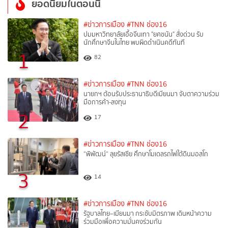
ยอดนิยมในตอนนี้
#ข่าวการเมือง
#TNN ช่อง16
ปมมหาวิทยาลัยเอื้อจีนเทา "ยศชนัน" สั่งด่วน รับ
นักศึกษาจีนในไทย พบผิดดำเนินคดีทันที
1
82
#ข่าวการเมือง
#TNN ช่อง16
นายกฯ ต้อนรับประธานาธิบดีเมียนมา จับตาความร่วม
มือการค้า-ลงทุน
2
17
#ข่าวการเมือง
#TNN ช่อง16
“พิพัฒน์“ ลุยรัสเซีย ศึกษาโมเดลรถไฟใต้ดินมอสโก
3
14
#ข่าวการเมือง
#TNN ช่อง16
รัฐบาลไทย–เมียนมา กระชับมิตรภาพ เดินหน้าความ
ร่วมมือเพื่อความมั่นคงร่วมกัน