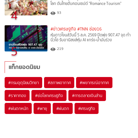
โลก ดันไทยฮับคอนเซปต์ "Romance Tourism"
4
93
#ข่าวเศรษฐกิจ
#TNN ช่อง16
หุ้นดาวโจนส์วันนี้ 5 ส.ค. 2569 ปิดพุ่ง 907.47 จุด ทำ
นิวไฮ รับอานิสงส์หุ้น AI แกร่ง-น้ำมันร่วง
5
219
แท็กยอดนิยม
#
กรมอุตุนิยมวิทยา
#
สภาพอากาศ
#
พยากรณ์อากาศ
#
ราคาทอง
#
ย่อโลกเศรษฐกิจ
#
การตลาดเงินล้าน
#
ฝนตกหนัก
#
พายุ
#
ฝนตก
#
เศรษฐกิจ