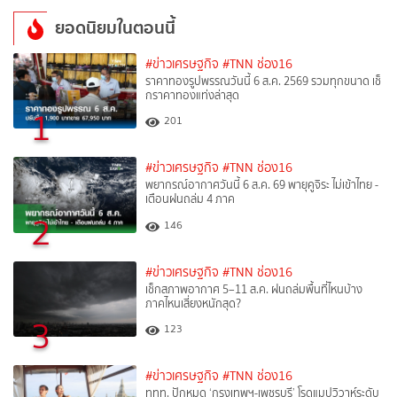
ยอดนิยมในตอนนี้
#ข่าวเศรษฐกิจ
#TNN ช่อง16
ราคาทองรูปพรรณวันนี้ 6 ส.ค. 2569 รวมทุกขนาด เช็
กราคาทองแท่งล่าสุด
1
201
#ข่าวเศรษฐกิจ
#TNN ช่อง16
พยากรณ์อากาศวันนี้ 6 ส.ค. 69 พายุคูจิระ ไม่เข้าไทย -
เตือนฝนถล่ม 4 ภาค
2
146
#ข่าวเศรษฐกิจ
#TNN ช่อง16
เช็กสภาพอากาศ 5–11 ส.ค. ฝนถล่มพื้นที่ไหนบ้าง
ภาคไหนเสี่ยงหนักสุด?
3
123
#ข่าวเศรษฐกิจ
#TNN ช่อง16
ททท. ปักหมุด ‘กรุงเทพฯ-เพชรบุรี’ โรดแมปวิวาห์ระดับ