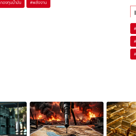
#
กองทุนน้ำมัน
#
พลังงาน