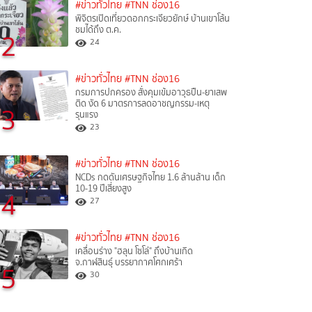
#ข่าวทั่วไทย
#TNN ช่อง16
พิจิตรเปิดเที่ยวดอกกระเจียวยักษ์ บ้านเขาโล้น
ชมได้ถึง ต.ค.
2
24
#ข่าวทั่วไทย
#TNN ช่อง16
กรมการปกครอง สั่งคุมเข้มอาวุธปืน-ยาเสพ
ติด งัด 6 มาตรการลดอาชญกรรม-เหตุ
3
รุนแรง
23
#ข่าวทั่วไทย
#TNN ช่อง16
NCDs กดดันเศรษฐกิจไทย 1.6 ล้านล้าน เด็ก
10-19 ปีเสี่ยงสูง
4
27
#ข่าวทั่วไทย
#TNN ช่อง16
เคลื่อนร่าง "ฮลุน โซโล่" ถึงบ้านเกิด
จ.กาฬสินธุ์ บรรยากาศโศกเศร้า
5
30