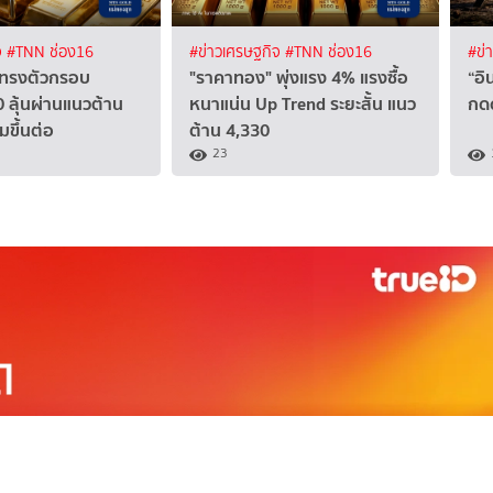
จ
#TNN ช่อง16
#ข่าวเศรษฐกิจ
#TNN ช่อง16
#ข่
 ทรงตัวกรอบ
"ราคาทอง" พุ่งแรง 4% แรงซื้อ
“อิ
 ลุ้นผ่านแนวต้าน
หนาแน่น Up Trend ระยะสั้น แนว
กดด
มขึ้นต่อ
ต้าน 4,330
23