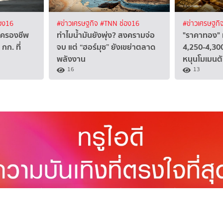
อง16
#ข่าวเศรษฐกิจ
#TNN ช่อง16
#ข่าวเศรษฐกิ
าครองชีพ
ทำไมน้ำมันยังพุ่ง? สงครามจ่อ
"ราคาทอง"
กก. ที่
จบ แต่ “ฮอร์มุซ” ยังเขย่าตลาด
4,250-4,300
พลังงาน
หนุนโมเมนตั
16
13