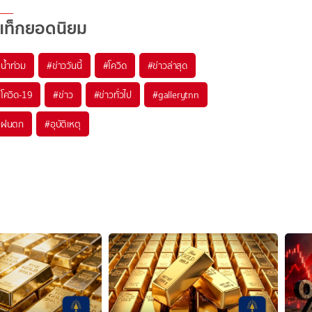
แท็กยอดนิยม
#
น้ำท่วม
#
ข่าววันนี้
#
โควิด
#
ข่าวล่าสุด
#
โควิด-19
#
ข่าว
#
ข่าวทั่วไป
#
gallerytnn
#
ฝนตก
#
อุบัติเหตุ