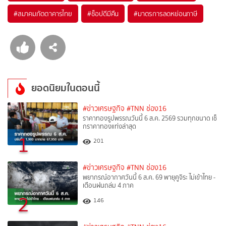
#
สมาคมภัตตาคารไทย
#
ช็อปดีมีคืน
#
มาตรการลดหย่อนภาษี
ยอดนิยมในตอนนี้
#ข่าวเศรษฐกิจ
#TNN ช่อง16
ราคาทองรูปพรรณวันนี้ 6 ส.ค. 2569 รวมทุกขนาด เช็
กราคาทองแท่งล่าสุด
1
201
#ข่าวเศรษฐกิจ
#TNN ช่อง16
พยากรณ์อากาศวันนี้ 6 ส.ค. 69 พายุคูจิระ ไม่เข้าไทย -
เตือนฝนถล่ม 4 ภาค
2
146