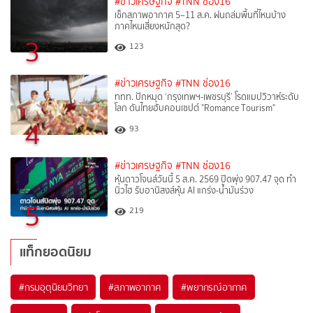
#ข่าวเศรษฐกิจ
#TNN ช่อง16
เช็กสภาพอากาศ 5–11 ส.ค. ฝนถล่มพื้นที่ไหนบ้าง
ภาคไหนเสี่ยงหนักสุด?
3
123
#ข่าวเศรษฐกิจ
#TNN ช่อง16
ททท. ปักหมุด ‘กรุงเทพฯ-เพชรบุรี’ โรดแมปวิวาห์ระดับ
โลก ดันไทยฮับคอนเซปต์ "Romance Tourism"
4
93
#ข่าวเศรษฐกิจ
#TNN ช่อง16
หุ้นดาวโจนส์วันนี้ 5 ส.ค. 2569 ปิดพุ่ง 907.47 จุด ทำ
นิวไฮ รับอานิสงส์หุ้น AI แกร่ง-น้ำมันร่วง
5
219
แท็กยอดนิยม
#
กรมอุตุนิยมวิทยา
#
สภาพอากาศ
#
พยากรณ์อากาศ