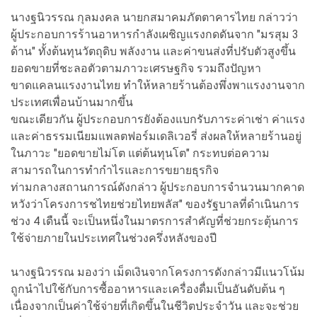
นางฐนิวรรณ กุลมงคล นายกสมาคมภัตตาคารไทย กล่าวว่า
ผู้ประกอบการร้านอาหารกำลังเผชิญแรงกดดันจาก "มรสุม 3
ด้าน" ทั้งต้นทุนวัตถุดิบ พลังงาน และค่าขนส่งที่ปรับตัวสูงขึ้น
ยอดขายที่ชะลอตัวตามภาวะเศรษฐกิจ รวมถึงปัญหา
ขาดแคลนแรงงานไทย ทำให้หลายร้านต้องพึ่งพาแรงงานจาก
ประเทศเพื่อนบ้านมากขึ้น
ขณะเดียวกัน ผู้ประกอบการยังต้องแบกรับภาระค่าเช่า ค่าแรง
และค่าธรรมเนียมแพลตฟอร์มเดลิเวอรี่ ส่งผลให้หลายร้านอยู่
ในภาวะ "ยอดขายไม่โต แต่ต้นทุนโต" กระทบต่อความ
สามารถในการทำกำไรและการขยายธุรกิจ
ท่ามกลางสถานการณ์ดังกล่าว ผู้ประกอบการจำนวนมากคาด
หวังว่าโครงการชไทยช่วยไทยพลัส" ของรัฐบาลที่ดำเนินการ
ช่วง 4 เดืนนี้ จะเป็นหนึ่งในมาตรการสำคัญที่ช่วยกระตุ้นการ
ใช้จ่ายภายในประเทศในช่วงครึ่งหลังของปี
นางฐนิวรรณ มองว่า เม็ดเงินจากโครงการดังกล่าวมีแนวโน้ม
ถูกนำไปใช้กับการซื้ออาหารและเครื่องดื่มเป็นอันดับต้น ๆ
เนื่องจากเป็นค่าใช้จ่ายที่เกิดขึ้นในชีวิตประจำวัน และจะช่วย