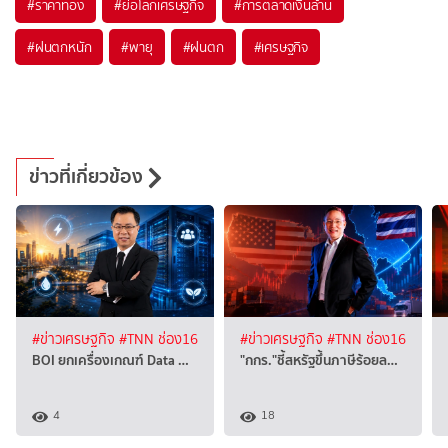
#
ราคาทอง
#
ย่อโลกเศรษฐกิจ
#
การตลาดเงินล้าน
#
ฝนตกหนัก
#
พายุ
#
ฝนตก
#
เศรษฐกิจ
ข่าวที่เกี่ยวข้อง
#ข่าวเศรษฐกิจ
#TNN ช่อง16
#ข่าวเศรษฐกิจ
#TNN ช่อง16
BOI ยกเครื่องเกณฑ์ Data …
"กกร."ชี้สหรัฐขึ้นภาษีร้อยล…
4
18