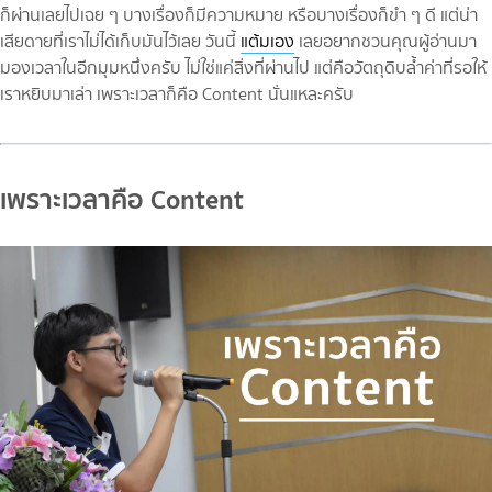
ก็ผ่านเลยไปเฉย ๆ บางเรื่องก็มีความหมาย หรือบางเรื่องก็ขำ ๆ ดี แต่น่า
เสียดายที่เราไม่ได้เก็บมันไว้เลย วันนี้
แต้มเอง
เลยอยากชวนคุณผู้อ่านมา
มองเวลาในอีกมุมหนึ่งครับ ไม่ใช่แค่สิ่งที่ผ่านไป แต่คือวัตถุดิบล้ำค่าที่รอให้
เราหยิบมาเล่า เพราะเวลาก็คือ Content นั่นแหละครับ
เพราะเวลาคือ Content