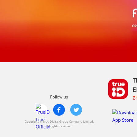
T
E
Follow us
อ
Copyright © True Digital Group Company Limited.
All rights reserved