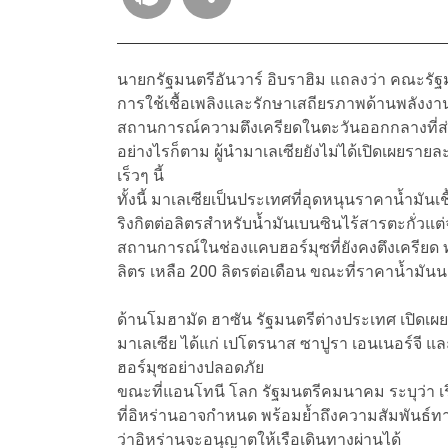
นายกรัฐมนตรีอันวาร์ อิบราฮิม แถลงว่า คณะรัฐ
การใช้เชื้อเพลิงและรักษาเสถียรภาพด้านพลังง
สถานการณ์ความตึงเครียดในตะวันออกกลางที่ส่
อย่างไรก็ตาม ผู้นำมาเลเซียยังไม่ได้เปิดเผยราย
เร็วๆ นี้
ทั้งนี้ มาเลเซียเป็นประเทศที่อุดหนุนราคาน้ำมันเ
ริงกิตต่อลิตรสำหรับน้ำมันเบนซินไร้สารตะกั่วแต
สถานการณ์ในช่องแคบฮอร์มุซที่ยังคงตึงเครียด
ลิตร เหลือ 200 ลิตรต่อเดือน ขณะที่ราคาน้ำ
ด้านโมฮามัด ฮาซัน รัฐมนตรีต่างประเทศ เปิดเผย
มาเลเซีย ได้แก่ เปโตรนาส ซาปูรา เอนเนอร์จี แ
ฮอร์มุซอย่างปลอดภัย
ขณะที่แอนโทนี โลก รัฐมนตรีคมนาคม ระบุว่า เ
ที่อิหร่านอาจกำหนด พร้อมย้ำถึงความสัมพันธ์ทา
ว่าอิหร่านจะอนุญาตให้เรือเดินทางผ่านได้