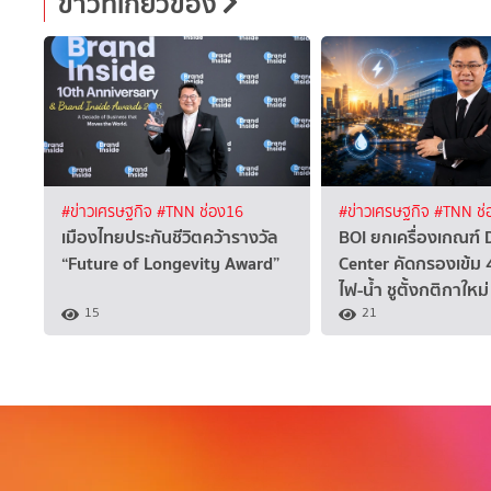
ข่าวที่เกี่ยวข้อง
#ข่าวเศรษฐกิจ
#TNN ช่อง16
#ข่าวเศรษฐกิจ
#TNN ช่
เมืองไทยประกันชีวิตคว้ารางวัล
BOI ยกเครื่องเกณฑ์ 
“Future of Longevity Award”
Center คัดกรองเข้ม 4 
ไฟ-น้ำ ชูตั้งกติกาใหม่
15
21