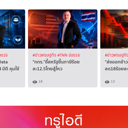
อง16
#ข่าวเศรษฐกิจ
#TNN ช่อง16
#ข่าวเศรษฐกิ
Data
"กกร."ชี้สหรัฐขึ้นภาษีร้อย
"ส่งออกข้าว
มิติ คุมใช้
ละ12.5ไทยสู้ไหว
ลด18ร้อยละ
18
13