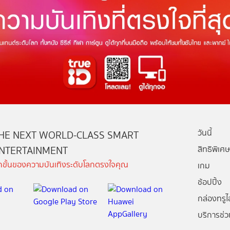
วันนี้
HE NEXT WORLD-CLASS SMART
NTERTAINMENT
สิทธิพิเศษ
ีกขั้นของความบันเทิงระดับโลกตรงใจคุณ
เกม
ช้อปปิ้ง
กล่องทรูไอ
บริการช่ว