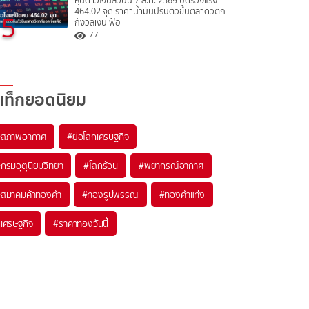
หุ้นดาวโจนส์วันนี้ 7 ส.ค. 2569 ปิดร่วงแรง
464.02 จุด ราคาน้ำมันปรับตัวขึ้นตลาดวิตก
5
กังวลเงินเฟ้อ
77
แท็กยอดนิยม
#
สภาพอากาศ
#
ย่อโลกเศรษฐกิจ
#
กรมอุตุนิยมวิทยา
#
โลกร้อน
#
พยากรณ์อากาศ
#
สมาคมค้าทองคำ
#
ทองรูปพรรณ
#
ทองคำแท่ง
#
เศรษฐกิจ
#
ราคาทองวันนี้