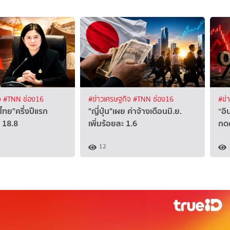
จ
#TNN ช่อง16
#ข่าวเศรษฐกิจ
#TNN ช่อง16
#ข่
ไทย"ครึ่งปีแรก
"ญี่ปุ่น"เผย ค่าจ้างเดือนมิ.ย.
“อิ
 18.8
เพิ่มร้อยละ 1.6
กดด
12