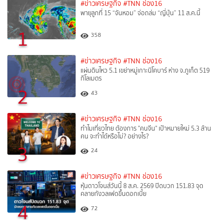
#ข่าวเศรษฐกิจ
#TNN ช่อง16
พายุลูกที่ 15 “จันหอม” จ่อถล่ม “ญี่ปุ่น” 11 ส.ค.นี้
1
358
#ข่าวเศรษฐกิจ
#TNN ช่อง16
แผ่นดินไหว 5.1 เขย่าหมู่เกาะนิโคบาร์ ห่าง จ.ภูเก็ต 519
กิโลเมตร
2
43
#ข่าวเศรษฐกิจ
#TNN ช่อง16
ทำไมเที่ยวไทย ต้องการ "คนจีน" เป้าหมายใหม่ 5.3 ล้าน
คน จะทำได้หรือไม่? อย่างไร?
3
24
#ข่าวเศรษฐกิจ
#TNN ช่อง16
หุ้นดาวโจนส์วันนี้ 8 ส.ค. 2569 ปิดบวก 151.83 จุด
คลายกังวลเฟดขึ้นดอกเบี้ย
4
72