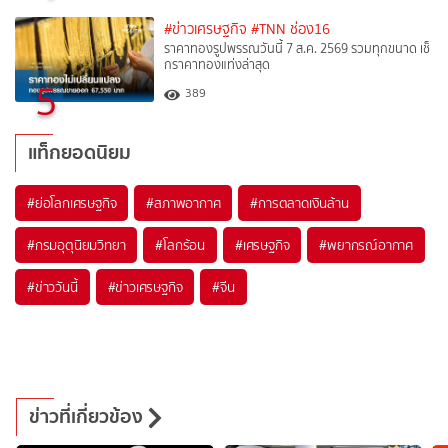
#ข่าวเศรษฐกิจ
#TNN ช่อง16
ราคาทองรูปพรรณวันนี้ 7 ส.ค. 2569 รวมทุกขนาด เช็
กราคาทองแท่งล่าสุด
5
389
แท็กยอดนิยม
#
ย่อโลกเศรษฐกิจ
#
สภาพอากาศ
#
การตลาดเงินล้าน
#
กรมอุตุนิยมวิทยา
#
โลกร้อน
#
เศรษฐกิจ
#
พยากรณ์อากาศ
#
ข่าววันนี้
#
ข่าวเศรษฐกิจ
#
จีน
ข่าวที่เกี่ยวข้อง