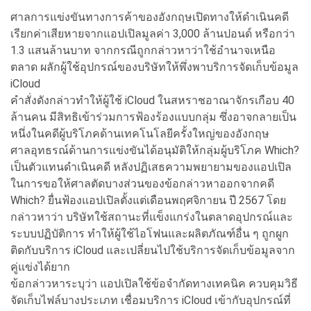
ศาลการแข่งขันทางการค้าของอังกฤษเปิดทางให้ดำเนินคดี
เรียกค่าเสียหายจากแอปเปิลมูลค่า 3,000 ล้านปอนด์ หรือกว่า
1.3 แสนล้านบาท จากกรณีถูกกล่าวหาว่าใช้อำนาจเหนือ
ตลาด ผลักผู้ใช้อุปกรณ์ของบริษัทให้พึ่งพาบริการจัดเก็บข้อมูล
iCloud
คำสั่งดังกล่าวทำให้ผู้ใช้ iCloud ในสหราชอาณาจักรเกือบ 40
ล้านคน มีสิทธิเข้าร่วมการฟ้องร้องแบบกลุ่ม ซึ่งอาจกลายเป็น
หนึ่งในคดีผู้บริโภคด้านเทคโนโลยีครั้งใหญ่ของอังกฤษ
ศาลอุทธรณ์ด้านการแข่งขันได้อนุมัติให้กลุ่มผู้บริโภค Which?
เป็นตัวแทนดำเนินคดี หลังปฏิเสธความพยายามของแอปเปิล
ในการขอให้ศาลตัดบางส่วนของข้อกล่าวหาออกจากคดี
Which? ยื่นฟ้องแอปเปิลตั้งแต่เดือนพฤศจิกายน ปี 2567 โดย
กล่าวหาว่า บริษัทใช้สถานะที่แข็งแกร่งในตลาดอุปกรณ์และ
ระบบปฏิบัติการ ทำให้ผู้ใช้ไอโฟนและผลิตภัณฑ์อื่น ๆ ถูกผูก
ติดกับบริการ iCloud และเปลี่ยนไปใช้บริการจัดเก็บข้อมูลจาก
คู่แข่งได้ยาก
ข้อกล่าวหาระบุว่า แอปเปิลใช้ข้อจำกัดทางเทคนิค ควบคุมวิธี
จัดเก็บไฟล์บางประเภท เชื่อมบริการ iCloud เข้ากับอุปกรณ์ที่