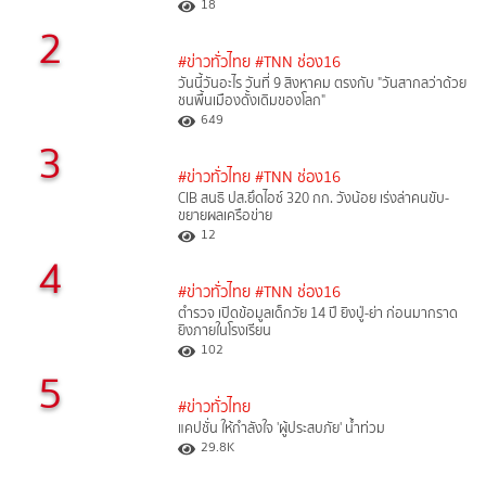
18
2
#ข่าวทั่วไทย
#TNN ช่อง16
วันนี้วันอะไร วันที่ 9 สิงหาคม ตรงกับ "วันสากลว่าด้วย
ชนพื้นเมืองดั้งเดิมของโลก"
649
3
#ข่าวทั่วไทย
#TNN ช่อง16
CIB สนธิ ปส.ยึดไอซ์ 320 กก. วังน้อย เร่งล่าคนขับ-
ขยายผลเครือข่าย
12
4
#ข่าวทั่วไทย
#TNN ช่อง16
ตำรวจ เปิดข้อมูลเด็กวัย 14 ปี ยิงปู่-ย่า ก่อนมากราด
ยิงภายในโรงเรียน
102
5
#ข่าวทั่วไทย
แคปชั่น ให้กำลังใจ 'ผู้ประสบภัย' น้ำท่วม
29.8K