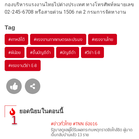
กองบริหารแรงงานไทยไปต่างประเทศ ทางโทรศัพท์หมายเลข
02-245-6708 หรือสายด่วน 1506 กด 2 กรมการจัดหางาน
Tag
#
เกาหลีใต้
#
แรงงานภาคเกษตรและประมง
#
แรงงานไทย
#
ผีน้อย
#
ขึ้นบัญชีดำ
#
บัญชีดำ
#
วีซ่า E-8
#
แรงงานวีซ่า E-8
ยอดนิยมในตอนนี้
1
#ข่าวทั่วไทย
#TNN ช่อง16
รัฐบาลดูแลผู้ได้รับผลกระทบเหตุกราดยิงใกล้ชิด ผู้บาด
เจ็บกลับบ้านแล้ว 13 ราย