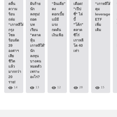
คลื่น
ฝันร้าย
“อินเดีย”
เดือด!
“เกาหลีใต้”
ความ
นัก
คง
"เป๊ป
คุม
ร้อน
ลงทุน!
ดอกเบี้ย
ซี่" ไล่
leveraged
ถล่ม
ถอด
แม้มี
บี้
ETF
“เกาหลีใต้”
บท
แรง
"โค้ก"
เพิ่ม
กรุง
เรียน
กดดัน
ตลาด
เติม
โซล
"ตลาด
เงินเฟ้อ
ซีโร่
ร้อนจัด
หุ้น
เกาหลี
39
เกาหลีใต้"
โต 40
องศาฯ
นัก
เท่า
เสีย
ลงทุน
ชีวิต
บางคน
แล้ว
หมดตัว
มากกว่า
เพราะ
20
อะไร?
ราย!
14
13
12
28
15