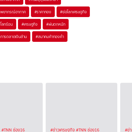
#
พยากรณ์อากาศ
#
ราคาทอง
#
ย่อโลกเศรษฐกิจ
#
โลกร้อน
#
เศรษฐกิจ
#
ฝนตกหนัก
#
การตลาดเงินล้าน
#
สมาคมค้าทองคำ
จ
#TNN ช่อง16
#ข่าวเศรษฐกิจ
#TNN ช่อง16
#ข่