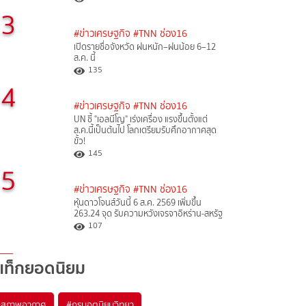
3
#ข่าวเศรษฐกิจ
#TNN ช่อง16
เปิดรายชื่อจังหวัด ฝนหนัก–ฝนน้อย 6–12
ส.ค. นี้
135
4
#ข่าวเศรษฐกิจ
#TNN ช่อง16
UN ชี้ "เอลนีโญ" เร่งเครื่อง แรงขึ้นตั้งแต่
ส.ค.นี้เป็นต้นไป โลกเตรียมรับศึกอากาศสุด
ขั้ว!
145
5
#ข่าวเศรษฐกิจ
#TNN ช่อง16
หุ้นดาวโจนส์วันนี้ 6 ส.ค. 2569 เพิ่มขึ้น
263.24 จุด รับความหวังเจรจาอิหร่าน-สหรัฐ
107
แท็กยอดนิยม
#
สภาพอากาศ
#
กรมอุตุนิยมวิทยา