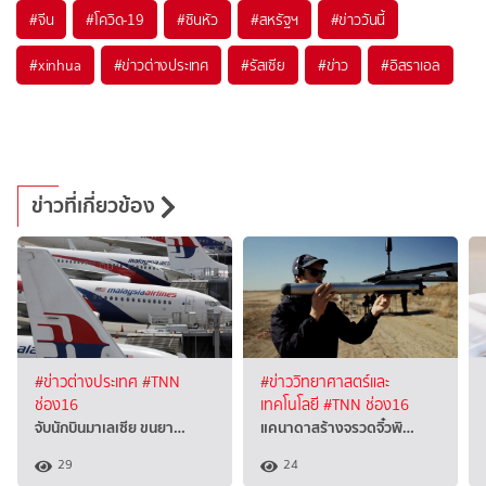
#
จีน
#
โควิด-19
#
ซินหัว
#
สหรัฐฯ
#
ข่าววันนี้
#
xinhua
#
ข่าวต่างประเทศ
#
รัสเซีย
#
ข่าว
#
อิสราเอล
ข่าวที่เกี่ยวข้อง
#ข่าวต่างประเทศ
#TNN
#ข่าววิทยาศาสตร์และ
ช่อง16
เทคโนโลยี
#TNN ช่อง16
จับนักบินมาเลเซีย ขนยา…
แคนาดาสร้างจรวดจิ๋วพิ…
29
24