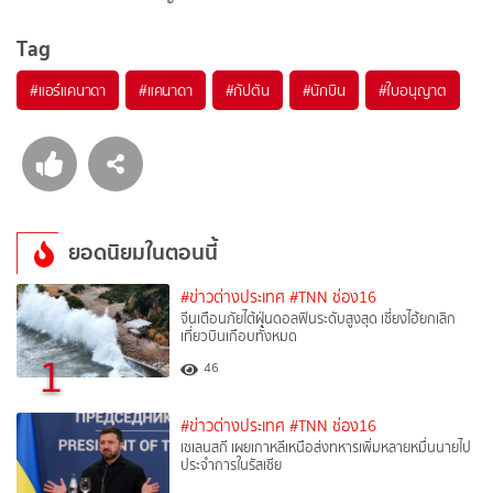
Tag
#
แอร์แคนาดา
#
แคนาดา
#
กัปตัน
#
นักบิน
#
ใบอนุญาต
ยอดนิยมในตอนนี้
#ข่าวต่างประเทศ
#TNN ช่อง16
จีนเตือนภัยไต้ฝุ่นดอลฟินระดับสูงสุด เซี่ยงไฮ้ยกเลิก
เที่ยวบินเกือบทั้งหมด
1
46
#ข่าวต่างประเทศ
#TNN ช่อง16
เซเลนสกี เผยเกาหลีเหนือส่งทหารเพิ่มหลายหมื่นนายไป
ประจำการในรัสเซีย