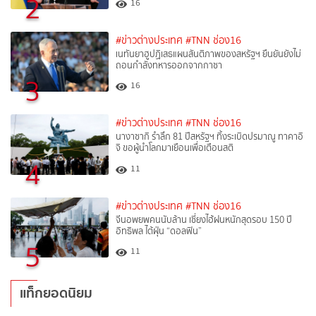
2
16
#ข่าวต่างประเทศ
#TNN ช่อง16
เนทันยาฮูปฏิเสธแผนสันติภาพของสหรัฐฯ ยืนยันยังไม่
ถอนกำลังทหารออกจากกาซา
3
16
#ข่าวต่างประเทศ
#TNN ช่อง16
นางาซากิ รำลึก 81 ปีสหรัฐฯ ทิ้งระเบิดปรมาณู ทาคาอิ
จิ ขอผู้นำโลกมาเยือนเพื่อเตือนสติ
4
11
#ข่าวต่างประเทศ
#TNN ช่อง16
จีนอพยพคนนับล้าน เซี่ยงไฮ้ฝนหนักสุดรอบ 150 ปี
อิทธิพล ไต้ฝุ่น “ดอลฟิน”
5
11
แท็กยอดนิยม