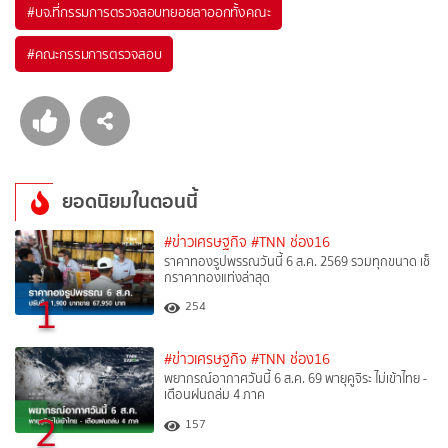
#
บจ.ที่กรรมการตรวจสอบทยอยลาออกทั้งคณะ
#
คณะกรรมการตรวจสอบ
ยอดนิยมในตอนนี้
#ข่าวเศรษฐกิจ
#TNN ช่อง16
ราคาทองรูปพรรณวันนี้ 6 ส.ค. 2569 รวมทุกขนาด เช็
กราคาทองแท่งล่าสุด
1
254
#ข่าวเศรษฐกิจ
#TNN ช่อง16
พยากรณ์อากาศวันนี้ 6 ส.ค. 69 พายุคูจิระ ไม่เข้าไทย -
เตือนฝนถล่ม 4 ภาค
2
157