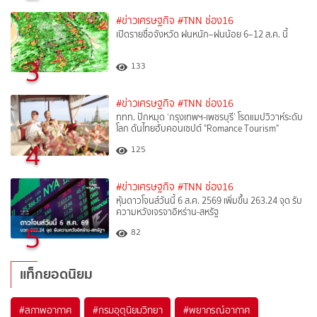
#ข่าวเศรษฐกิจ
#TNN ช่อง16
เปิดรายชื่อจังหวัด ฝนหนัก–ฝนน้อย 6–12 ส.ค. นี้
3
133
#ข่าวเศรษฐกิจ
#TNN ช่อง16
ททท. ปักหมุด ‘กรุงเทพฯ-เพชรบุรี’ โรดแมปวิวาห์ระดับ
โลก ดันไทยฮับคอนเซปต์ "Romance Tourism"
4
125
#ข่าวเศรษฐกิจ
#TNN ช่อง16
หุ้นดาวโจนส์วันนี้ 6 ส.ค. 2569 เพิ่มขึ้น 263.24 จุด รับ
ความหวังเจรจาอิหร่าน-สหรัฐ
5
82
แท็กยอดนิยม
#
สภาพอากาศ
#
กรมอุตุนิยมวิทยา
#
พยากรณ์อากาศ