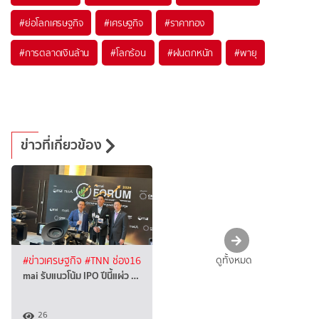
#
ย่อโลกเศรษฐกิจ
#
เศรษฐกิจ
#
ราคาทอง
#
การตลาดเงินล้าน
#
โลกร้อน
#
ฝนตกหนัก
#
พายุ
ข่าวที่เกี่ยวข้อง
ดูทั้งหมด
#ข่าวเศรษฐกิจ
#TNN ช่อง16
mai รับแนวโน้ม IPO ปีนี้แผ่ว …
26