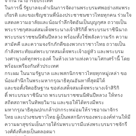
จากนานาอารยประเทศ
ในการนี้ รัฐบาลจะดำเนินการจัดงานพระบรมศพอย่างสมพระ
เกียรติ และขอเชิญชวนพี่น้องประชาชนชาวไทยทุกคน ร่วมใจ
แสดงความอาลัยและน้อมรำลึกจิตอันเป็นบุญกุศล ถวายเป็น
พระราชกุศลแด่สมเด็จพระนางเจ้าสิริกิติ์ พระบรมราชินีนาถ
พระบรมราชชนนีพันปีหลวง พร้อมทั้งใช้พลังความรัก ความ
สามัคคี และความจงรักภักดีของพวกเราชาวไทย ถวายเป็น
กำลังพระทัยแด่พระบาทสมเด็จพระเจ้าอยู่หัว และพระบรม
วงศานุวงค์ทุกพระองค์ ในห้วงเวลาแห่งความโศกเศร้านี้ โดย
พร้อมเพรียงกันทั่วประเทศ
กระผม ในนามรัฐบาล และพสกนิกรชาวไทยทุกหมู่เหล่า ขอ
น้อมสำนึกในพระมหากรุณาธิคุณอันหาที่สุดมิได้
และขอตั้งจิตอธิษฐาน ขอส่งเสด็จสมเด็จพระนางเจ้าสิริกิ
ติ์ พระบรมราชินีนาถ พระบรมราชชนนีพันปีหลวง ให้ทรง
สถิตสถาพรในทิพยวิมาน และขอให้ได้ทรงมีพระ
มหากรุณาธิคุณปกเกล้าปกกระหม่อมให้ราชอาณาจักร
ไทย และปวงชนชาวไทย ผู้เป็นพสกนิกรของพระองค์ท่านให้มี
ความผาสุขร่มเย็นภายใต้ร่มพระบารมีแห่งพระบรมราชจักรี
วงศ์ดังที่เคยเป็นตลอดมา