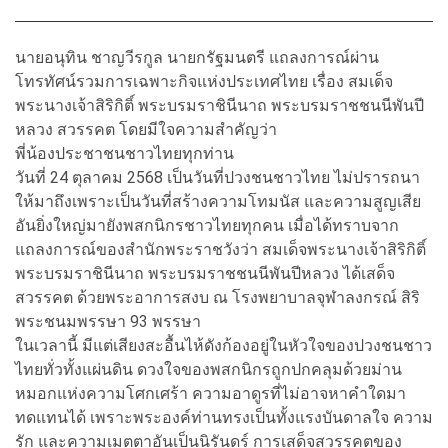
นายอนุทิน ชาญวีรกูล นายกรัฐมนตรี แถลงการณ์ผ่าน
โทรทัศน์รวมการเฉพาะกิจแห่งประเทศไทย เรื่อง สมเด็จ
พระนางเจ้าสิริกิติ์ พระบรมราชินีนาถ พระบรมราชชนนีพันปี
หลวง สวรรคต โดยมีใจความสำคัญว่า
พี่น้องประชาชนชาวไทยทุกท่าน
วันที่ 24 ตุลาคม 2568 เป็นวันที่ปวงชนชาวไทย ไม่ปรารถนา
ให้มาถึงเพราะเป็นวันที่สร้างความโทมนัส และความสูญเสีย
อันยิ่งใหญ่มายังพสกนิกรชาวไทยทุกคน เมื่อได้ทราบจาก
แถลงการณ์ของสำนักพระราชวังว่า สมเด็จพระนางเจ้าสิริกิติ์
พระบรมราชินีนาถ พระบรมราชชนนีพันปีหลวง ได้เสด็จ
สวรรคต ด้วยพระอาการสงบ ณ โรงพยาบาลจุฬาลงกรณ์ สิริ
พระชนมพรรษา 93 พรรษา
ในเวลานี้ มีแต่เสียงสะอื้นไห้ดังก้องอยู่ในหัวใจของปวงชนชาว
ไทยทั่วทั้งแผ่นดิน ดวงใจของพสกนิกรถูกปกคลุมด้วยม่าน
หมอกแห่งความโศกเศร้า ความอาดูรที่ไม่อาจหาคำใดมา
ทดแทนได้ เพราะพระองค์ท่านทรงเป็นทั้งแรงบันดาลใจ ความ
รัก และความเมตตาอันเป็นนิรันดร์ การเสด็จสวรรคตของ