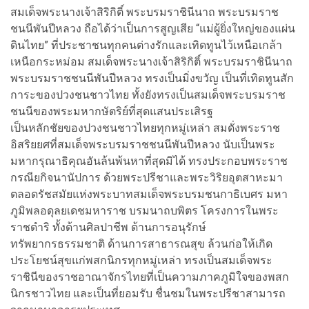
สมเด็จพระนางเจ้าสิริกิติ์ พระบรมราชินีนาถ พระบรมราช
ชนนีพันปีหลวง ถือได้ว่าเป็นการสูญเสีย “แม่ผู้ยิ่งใหญ่ของแผ่น
ดินไทย” ที่ประชาชนทุกคนต่างรักและเทิดทูนไว้เหนือเกล้า
เหนือกระหม่อม สมเด็จพระนางเจ้าสิริกิติ์ พระบรมราชินีนาถ
พระบรมราชชนนีพันปีหลวง ทรงเป็นมิ่งขวัญ เป็นที่เทิดทูนสัก
การะของปวงชนชาวไทย ทั้งยังทรงเป็นสมเด็จพระบรมราช
ชนนีของพระมหากษัตริย์ที่สุดแสนประเสิรฐ
เป็นหลักชัยของปวงชนชาวไทยทุกหมู่เหล่า สมดั่งพระราช
อิสริยยศที่สมเด็จพระบรมราชชนนีพันปีหลวง นับเป็นพระ
มหากรุณาธิคุณอันล้นพ้นหาที่สุดมิได้ ทรงประกอบพระราช
กรณียกิจนานัปการ ด้วยพระปรีชาและพระวิริยอุตสาหะมา
ตลอดรัชสมัยแห่งพระบาทสมเด็จพระบรมชนกาธิเบศร มหา
ภูมิพลอดุลยเดชมหาราช บรมนาถบพิตร โครงการในพระ
ราชดำริ ทั้งด้านศิลปาชีพ ด้านการอนุรักษ์
ทรัพยากรธรรมชาติ ด้านการสาธารณสุข ล้วนก่อให้เกิด
ประโยชน์สุขแก่พสกนิกรทุกหมู่เหล่า ทรงเป็นสมเด็จพระ
ราชินีของราชอาณาจักรไทยที่เป็นความภาคภูมิใจของพสก
นิกรชาวไทย และเป็นที่ยอมรับ ชื่นชมในพระปรีชาสามารถ