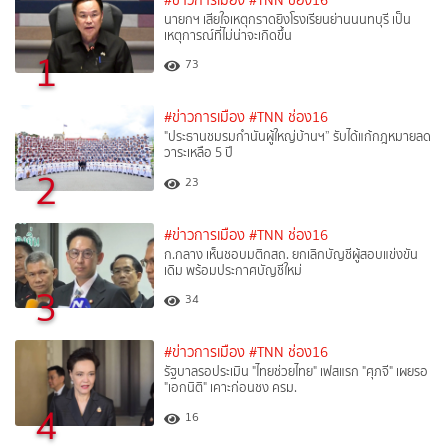
#ข่าวการเมือง
#TNN ช่อง16
นายกฯ เสียใจเหตุกราดยิงโรงเรียนย่านนนทบุรี เป็น
เหตุการณ์ที่ไม่น่าจะเกิดขึ้น
1
73
#ข่าวการเมือง
#TNN ช่อง16
"ประธานชมรมกำนันผู้ใหญ่บ้านฯ” รับได้แก้กฎหมายลด
วาระเหลือ 5 ปี
2
23
#ข่าวการเมือง
#TNN ช่อง16
ก.กลาง เห็นชอบมติกสถ. ยกเลิกบัญชีผู้สอบแข่งขัน
เดิม พร้อมประกาศบัญชีใหม่
3
34
#ข่าวการเมือง
#TNN ช่อง16
รัฐบาลรอประเมิน "ไทยช่วยไทย" เฟสแรก "ศุภจี" เผยรอ
"เอกนิติ" เคาะก่อนชง ครม.
4
16