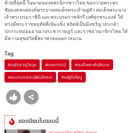
ท้ายที่สุดนี้ ในนามของพสกนิกรชาวไทย ขอถวายพระพร
ชัยมงคลแด่องค์พระบาทสมเด็จพระเจ้าอยู่หัว สมเด็จพระนาง
เจ้าพระบรมราชินี และพระบรมราชจักรีวงศ์ทุกพระองค์ ให้
ทรงมีพระราชหฤทัยที่เข้มแข็ง สถิตย์เป็นมิ่งขวัญ ปกเกล้า
ปกกระหม่อมอาณาประชาราษฎร์ และราชอาณาจักรไทย ให้
มีความสุขสวัสดิ์สถาพรตลอดกาลนาน
Tag
#
อนุทินชาญวีรกูล
#
แถลงการณ์
#
สมเด็จพระพันปีหลวง
#
พระบรมราชชนนีพันปีหลวง
#
แม่ผู้ยิ่งใหญ่
ยอดนิยมในตอนนี้