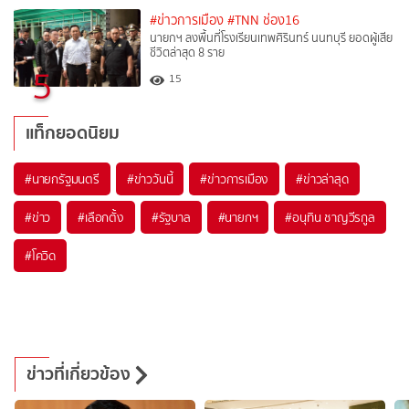
#ข่าวการเมือง
#TNN ช่อง16
นายกฯ ลงพื้นที่โรงเรียนเทพศิรินทร์ นนทบุรี ยอดผู้เสีย
ชีวิตล่าสุด 8 ราย
5
15
แท็กยอดนิยม
#
นายกรัฐมนตรี
#
ข่าววันนี้
#
ข่าวการเมือง
#
ข่าวล่าสุด
#
ข่าว
#
เลือกตั้ง
#
รัฐบาล
#
นายกฯ
#
อนุทิน ชาญวีรกูล
#
โควิด
ข่าวที่เกี่ยวข้อง