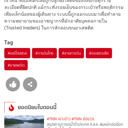
เจ้าหน้าที่ออสเตรเลียถูกปลูกฝังให้ตั้งข้อสงสัยกับทุกราย
ละเอียดที่ผิดปกติ แม้กระทั่งรอยเย็บของกระเป๋าหรือพฤติกรรม
เพียงเล็กน้อยของผู้เดินทาง ระบบนี้ถูกออกแบบมาเพื่อทำลาย
ความพยายามของอาชญากรที่มักอาศัยบุคคลภายใน
(Trusted Insiders) ในการลักลอบขนยาเสพติด
Tag
#
แอร์โฮสเตส
#
การบินไทย
#
สายการบิน
#
ออสเตรเลีย
#
ยาเสพติด
ยอดนิยมในตอนนี้
#TNN เจาะข่าว
#TNN ช่อง16
สรุปสถานการณ์น้ำทั่วประเทศ 9 ส.ค. ฝนหนักต่อเนื่อง