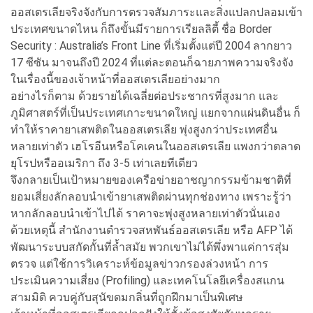
ออสเตรเลียจริงจังกับการตรวจสัมภาระและสิ่งแปลกปลอมเข้า
ประเทศขนาดไหน ก็ถึงขั้นมีรายการเรียลลิตี้ ชื่อ Border
Security : Australia’s Front Line ที่เริ่มตั้งแต่ปี 2004 ลากยาว
17 ซีซัน มาจนถึงปี 2024 ที่แต่ละตอนก็ฉายภาพความจริงจัง
ในเรื่องนี้ของเจ้าหน้าที่ออสเตรเลียอย่างมาก
อย่างไรก็ตาม ด้วยรายได้เฉลี่ยต่อประชากรที่สูงมาก และ
ภูมิศาสตร์ที่เป็นประเทศเกาะขนาดใหญ่ แยกจากแผ่นดินอื่น ก็
ทำให้ราคายาเสพติดในออสเตรเลีย พุ่งสูงกว่าประเทศอื่น
หลายเท่าตัว เฮโรอีนหรือโคเคนในออสเตรเลีย แพงกว่าตลาด
ยุโรปหรืออเมริกา ถึง 3-5 เท่าเลยทีเดียว
จึงกลายเป็นเป้าหมายของเครือข่ายอาชญากรรมข้ามชาติที่
ยอมเสี่ยงลักลอบนำเข้ายาเสพติดผ่านทุกช่องทาง เพราะรู้ว่า
หากลักลอบนำเข้าไปได้ ราคาจะพุ่งสูงหลายเท่าตัวนั่นเอง
ด้วยเหตุนี้ สำนักงานตำรวจสหพันธ์ออสเตรเลีย หรือ AFP ได้
พัฒนาระบบสกัดกั้นที่ล้ำสมัย พวกเขาไม่ได้พึ่งพาแค่การสุ่ม
ตรวจ แต่ใช้การวิเคราะห์ข้อมูลข่าวกรองล่วงหน้า การ
ประเมินความเสี่ยง (Profiling) และเทคโนโลยีเครื่องสแกน
สามมิติ ควบคู่กับสุนัขดมกลิ่นที่ถูกฝึกมาเป็นพิเศษ