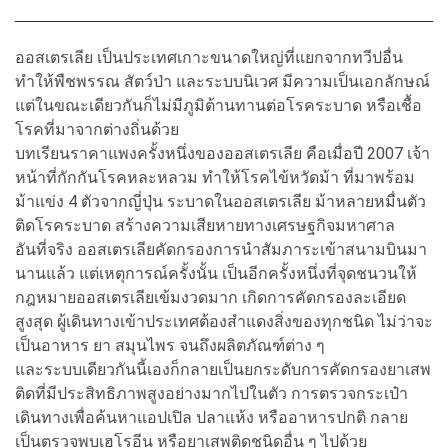
ออสเตรเลีย เป็นประเทศเกาะขนาดใหญ่ที่แยกจากทวีปอื่น
ทำให้พืชพรรณ สัตว์ป่า และระบบนิเวศ มีความเป็นเอกลักษณ์
แต่ในขณะเดียวกันก็ไม่มีภูมิต้านทานต่อโรคระบาด หรือเชื้อ
โรคที่มาจากต่างถิ่นด้วย
บทเรียนราคาแพงครั้งหนึ่งของออสเตรเลีย คือเมื่อปี 2007 เจ้า
หน้าที่กักกันโรคหละหลวม ทำให้โรคไข้หวัดม้า ที่มาพร้อม
ม้าแข่ง 4 ตัวจากญี่ปุ่น ระบาดในออสเตรเลีย ม้าหลายหมื่นตัว
ติดโรคระบาด สร้างความเสียหายทางเศรษฐกิจมหาศาล
อันที่จริง ออสเตรเลียคัดกรองการนำสัมภาระเข้าสนามบินมา
นานแล้ว แต่เหตุการณ์ครั้งนั้น เป็นอีกครั้งหนึ่งที่จุดชนวนให้
กฎหมายออสเตรเลียเข้มงวดมาก เกิดการคัดกรองละเอียด
สูงสุด ผู้เดินทางเข้าประเทศต้องสำแดงสิ่งของทุกชนิด ไม่ว่าจะ
เป็นอาหาร ยา สมุนไพร จนถึงผลิตภัณฑ์ต่าง ๆ
และระบบเดียวกันนี้เองก็กลายเป็นยกระดับการคัดกรองยาเสพ
ติดที่มีประสิทธิภาพสูงอย่างมากไปในตัว การตรวจกระเป๋า
เดินทางเพื่อค้นหาแอปเปิล ปลาแห้ง หรืออาหารปกติ กลาย
เป็นตรวจพบเฮโรอีน หรือยาเสพติดชนิดอื่น ๆ ไปด้วย