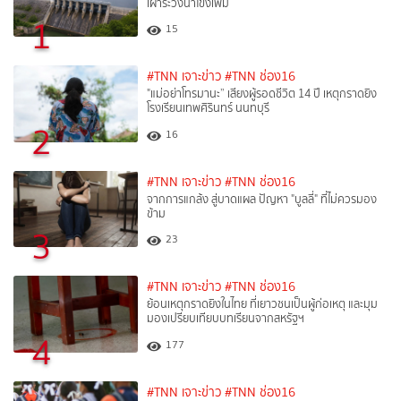
เฝ้าระวังน้ำโขงเพิ่ม
1
15
#TNN เจาะข่าว
#TNN ช่อง16
"แม่อย่าโทรมานะ” เสียงผู้รอดชีวิต 14 ปี เหตุกราดยิง
โรงเรียนเทพศิรินทร์ นนทบุรี
2
16
#TNN เจาะข่าว
#TNN ช่อง16
จากการแกล้ง สู่บาดแผล ปัญหา "บูลลี่" ที่ไม่ควรมอง
ข้าม
3
23
#TNN เจาะข่าว
#TNN ช่อง16
ย้อนเหตุกราดยิงในไทย ที่เยาวชนเป็นผู้ก่อเหตุ และมุม
มองเปรียบเทียบบทเรียนจากสหรัฐฯ
4
177
#TNN เจาะข่าว
#TNN ช่อง16