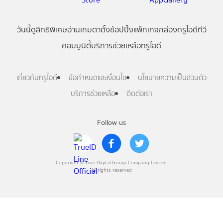
วันนี้
ดู
สิทธิพิเศษ
อ่าน
เกม
ตาตั้ง
ช้อปปิ้ง
แพ็กเกจ
กล่องทรูไอดีทีวี
คอมมูนิตี้
บริการช่วยเหลือทรูไอดี
เกี่ยวกับทรูไอดี
ข้อกำหนดและเงื่อนไข
นโยบายความเป็นส่วนตัว
บริการช่วยเหลือ
ติดต่อเรา
Follow us
Copyright © True Digital Group Company Limited.
All rights reserved