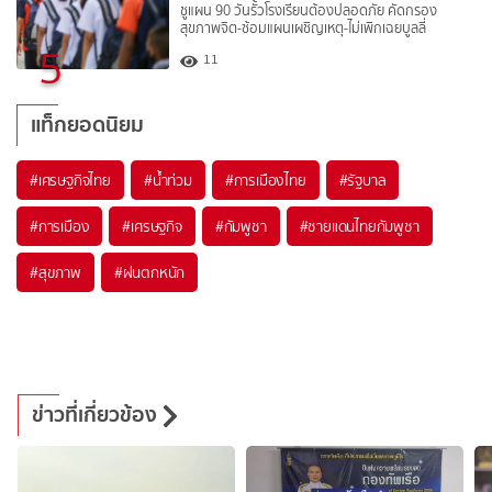
ชูแผน 90 วันรั้วโรงเรียนต้องปลอดภัย คัดกรอง
สุขภาพจิต-ซ้อมแผนเผชิญเหตุ-ไม่เพิกเฉยบูลลี่
5
11
แท็กยอดนิยม
#
เศรษฐกิจไทย
#
น้ำท่วม
#
การเมืองไทย
#
รัฐบาล
#
การเมือง
#
เศรษฐกิจ
#
กัมพูชา
#
ชายแดนไทยกัมพูชา
#
สุขภาพ
#
ฝนตกหนัก
ข่าวที่เกี่ยวข้อง