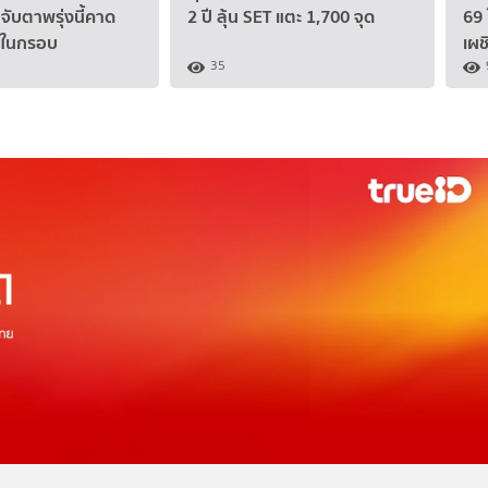
จับตาพรุ่งนี้คาด
2 ปี ลุ้น SET แตะ 1,700 จุด
69 
ย์ในกรอบ
เผช
35