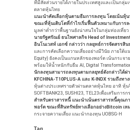
ที่มีสัดส่วนรายได้ภายในประเทศสูงและเป็นกลุ่มเช
ตลาดหุ้นไทย
แนะนำคัดเลือกหุ้นตามธีมการลงทุน โดยเน้นหุ้
ขณะที่หุ้นเติบโตที่กำไรเริ่มฟื้นตัวเหมาะกับการล
มูลค่าต่ำกว่าพื้นฐานยังน่าสนใจในกลุ่มท่องเที
นายรัฐศรัณย์ ธนไพศาลกิจ Head of Investment
อินโนเวสท์ เอกซ์ กล่าวว่า กลยุทธ์การจัดสรรสิน
และการคัดเลือกความเสี่ยงอย่างมีวินัย ภายใต้แน
Equity) ยังคงเป็นแกนหลักของพอร์ต เน้นกระจา
พร้อมให้น้ำหนักกับธีม AI, Digital Transformatio
นักลงทุนสามารถลงทุนตามกลยุทธ์ดังกล่าวได้ผ่
KFCHINA-T10PLUS-A และ K-INDX รวมถึงทางเ
หุ้นต่างประเทศรายตัวผ่านตลาดหุ้นไทย อาทิ หุ
SOFTBANK23, SUSHI23, TEL23เพื่อเสริมการกระ
สำหรับตราสารหนี้ แนะนำเน้นตราสารหนี้คุณภา
พอร์ต ขณะที่สินทรัพย์ทางเลือกอย่างBitcoin เ
กระจายความเสี่ยง แนะนำกองทุน UOBSG-H
Tag