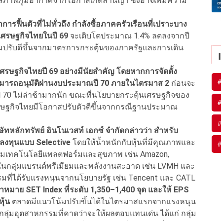
นสภาพภูมิอากาศจากโอกาสเกิดลานีญา ซึ่งอาจเพิ่มความ
ื้นตัวที่ไม่ทั่วถึง กำลังซื้อภาคครัวเรือนที่เปราะบาง
เศรษฐกิจไทยในปี 69
จะเติบโตประมาณ 1.4% ลดลงจากปี
น้มปรับดีขึ้นจากมาตรการกระตุ้นของภาครัฐและการเดิน
ศรษฐกิจไทยปี 69 อย่างมีนัยสำคัญ โดยหากการจัดตั้ง
ามารถอนุมัติผ่านงบประมาณปี 70 ภายในไตรมาส 2
ก่อนจะ
 70 ไม่ล่าช้ามากนัก ขณะที่นโยบายกระตุ้นเศรษฐกิจของ
รษฐกิจไทยมีโอกาสปรับตัวดีขึ้นจากกรณีฐานประมาณ
ษัทหลักทรัพย์ อินโนเวสท์ เอกซ์ จำกัดกล่าวว่า สำหรับ
ลงทุนแบบ Selective
โดยให้น้ำหนักกับหุ้นที่มีคุณภาพและ
ลุ่มเทคโนโลยีแพลตฟอร์มและสุขภาพ เช่น Amazon,
ใจในกลุ่มแบรนด์พรีเมียมและพลังงานสะอาด เช่น LVMH และ
รมที่ได้รับแรงหนุนจากนโยบายรัฐ เช่น Tencent และ CATL
หมาย SET Index ที่ระดับ 1,350–1,400 จุด และให้ EPS
ุ้น
ตลาดมีแนวโน้มปรับขึ้นได้ในไตรมาสแรกจากแรงหนุน
ลุ่มอุตสาหกรรมที่คาดว่าจะให้ผลตอบแทนเด่น ได้แก่ กลุ่ม