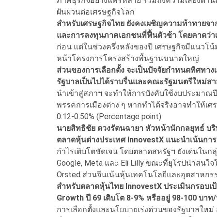
ภาคธุรกิจอย่างแพร่หลาย รวมถึงความเสี่ยงด้า
ผันผวนต่อเศรษฐกิจโลก
สำหรับเศรษฐกิจไทย ยังคงเผชิญความท้าทายจากการฟ
และการลงทุนภาคเอกชนที่ฟื้นตัวช้า โดยคาดว่า
ก่อน แต่ในช่วงครึ่งหลังของปี เศรษฐกิจมีแนวโ
หน้าโครงการโครงสร้างพื้นฐานขนาดใหญ่
ส่วนของการเลือกตั้ง จะเป็นปัจจัยกำหนดทิศทางเ
รัฐบาลเป็นไปได้ราบรื่นและคณะรัฐมนตรีใหม่ส
นำเข้าสู่สภาฯ จะทำให้การบังคับใช้งบประมาณปี
พรรคการเมืองต่าง ๆ หากทำได้จริงอาจทำให้เศ
0.12-0.50% (Percentage point)
นายสิทธิชัย ดวงรัตนฉายา หัวหน้านักกลยุทธ์ บริ
ตลาดหุ้นต่างประเทศ InnovestX แนะนำเน้นการ
กำไรเติบโตชัดเจน โดยตลาดสหรัฐฯ ยังเด่นในก
Google, Meta และ Eli Lilly ขณะที่ยุโรปน่าสน
Orsted ส่วนจีนเน้นหุ้นเทคโนโลยีและอุตสาหกร
สำหรับตลาดหุ้นไทย InnovestX ประเมินกรอบเป้า
Growth ปี 69 เติบโต 8-9% หรืออยู่ 98-100 บาท/ห
การเลือกตั้งและนโยบายเร่งด่วนของรัฐบาลใหม่ ก