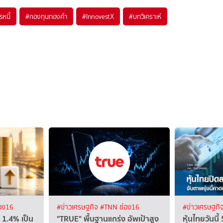
หนี้
#
กองทุนทองคำ
#
InnovestX
#
บทวิเคราะห์
อง16
#ข่าวเศรษฐกิจ
#TNN ช่อง16
#ข่าวเศรษฐกิ
 1.4% เป็น
"TRUE" พื้นฐานแกร่ง อัพเป้าสูง
หุ้นไทยวันนี