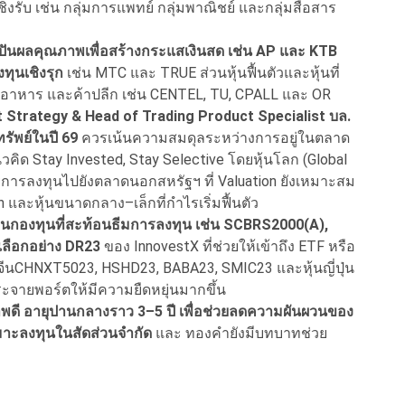
ิงรับ เช่น กลุ่มการแพทย์ กลุ่มพาณิชย์ และกลุ่มสื่อสาร
นปันผลคุณภาพเพื่อสร้างกระแสเงินสด เช่น AP และ KTB
งทุนเชิงรุก
เช่น MTC และ TRUE ส่วนหุ้นฟื้นตัวและหุ้นที่
่ยว อาหาร และค้าปลีก เช่น CENTEL, TU, CPALL และ OR
 Strategy & Head of Trading Product Specialist บล.
ทรัพย์ในปี 69
ควรเน้นความสมดุลระหว่างการอยู่ในตลาด
วคิด Stay Invested, Stay Selective โดยหุ้นโลก (Global
ยการลงทุนไปยังตลาดนอกสหรัฐฯ ที่ Valuation ยังเหมาะสม
n และหุ้นขนาดกลาง–เล็กที่กำไรเริ่มฟื้นตัว
านกองทุนที่สะท้อนธีมการลงทุน เช่น SCBRS2000(A),
ลือกอย่าง DR23
ของ InnovestX ที่ช่วยให้เข้าถึง ETF หรือ
้นจีนCHNXT5023, HSHD23, BABA23, SMIC23 และหุ้นญี่ปุ่น
จายพอร์ตให้มีความยืดหยุ่นมากขึ้น
พดี อายุปานกลางราว 3–5 ปี เพื่อช่วยลดความผันผวนของ
หมาะลงทุนในสัดส่วนจำกัด
และ ทองคำยังมีบทบาทช่วย