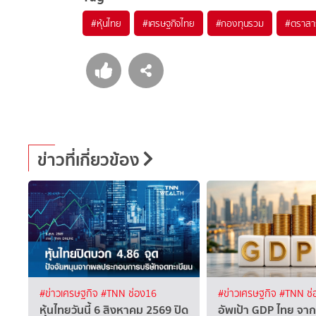
#
หุ้นไทย
#
เศรษฐกิจไทย
#
กองทุนรวม
#
ตราสาร
ข่าวที่เกี่ยวข้อง
#ข่าวเศรษฐกิจ
#TNN ช่อง16
#ข่าวเศรษฐกิจ
#TNN ช่
หุ้นไทยวันนี้ 6 สิงหาคม 2569 ปิด
อัพเป้า GDP ไทย จาก