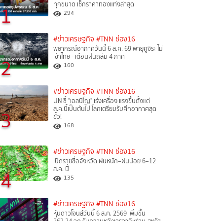
ทุกขนาด เช็กราคาทองแท่งล่าสุด
1
294
#ข่าวเศรษฐกิจ
#TNN ช่อง16
พยากรณ์อากาศวันนี้ 6 ส.ค. 69 พายุคูจิระ ไม่
เข้าไทย - เตือนฝนถล่ม 4 ภาค
2
160
#ข่าวเศรษฐกิจ
#TNN ช่อง16
UN ชี้ "เอลนีโญ" เร่งเครื่อง แรงขึ้นตั้งแต่
ส.ค.นี้เป็นต้นไป โลกเตรียมรับศึกอากาศสุด
3
ขั้ว!
168
#ข่าวเศรษฐกิจ
#TNN ช่อง16
เปิดรายชื่อจังหวัด ฝนหนัก–ฝนน้อย 6–12
ส.ค. นี้
4
135
#ข่าวเศรษฐกิจ
#TNN ช่อง16
หุ้นดาวโจนส์วันนี้ 6 ส.ค. 2569 เพิ่มขึ้น