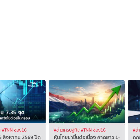
จ
#TNN ช่อง16
#ข่าวเศรษฐกิจ
#TNN ช่อง16
#ข่
้ 5 สิงหาคม 2569 ปิด
หุ้นไทยขาขึ้นต่อเนื่อง คาดยาว 1-
กก