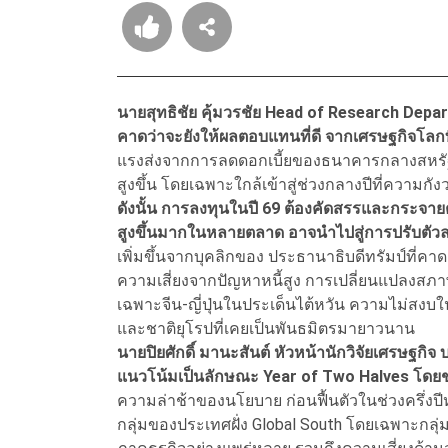
นายสุทธิชัย คุ้มวรชัย Head of Research Depar
คาดว่าจะยังให้ผลตอบแทนที่ดี จากเศรษฐกิจโลกที่
แรงส่งจากการลดดอกเบี้ยของธนาคารกลางสหรัฐ
สูงขึ้น โดยเฉพาะใกล้เข้าสู่ช่วงกลางปีที่ความกัง
ดังนั้น การลงทุนในปี 69 ต้องคัดสรรและกระจายต
สูงขึ้นมากในหลายตลาด อาจนำไปสู่การปรับตัวล
เพิ่มขึ้นจากบุคลิกของ ประธานาธิบดีทรัมป์ที่
ความเสี่ยงจากปัญหาหนี้สูง การเปลี่ยนแปลงสภ
เฉพาะจีน-ญี่ปุ่นในประเด็นไต้หวัน ความไม่สง
และชาติยุโรปที่เคยเป็นพันธมิตรมายาวนาน
นายปิยศักดิ์ มานะสันต์ หัวหน้านักวิจัยเศรษฐกิจ
แนวโน้มเป็นลักษณะ Year of Two Halves โดย
ความล่าช้าของนโยบาย ก่อนฟื้นตัวในช่วงครึ่
กลุ่มของประเทศฝั่ง Global South โดยเฉพาะกล