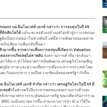
tment บล.อินโนเวสท์ เอกซ์ กล่าวว่า การลงทุนในปี 69
ยังเติบโตได้
แม้จะชะลอตัวลงบ้างแต่ไม่เข้าสู่ภาวะถดถอย
ยังเป็นบวกต่อมาในช่วงต้นปี แต่มีความผันผวนของตลาด
วลเงินเฟ้ออาจเพิ่มกลับขึ้นมา
ัวมากขึ้น จากความเสี่ยงการลงทุนที่เกิดจาก Valuation
ดลงหากเกิดเหตุไม่คาดฝัน
สงครามการค้าที่อาจกลับมา
คาดเดาได้ยาก ทำให้ตลาดการเงินผันผวน เศรษฐกิจโลกเผชิญ
าพภูมิอากาศ และความเสี่ยงการเมืองระหว่างประเทศ โดย
บในตะวันออกกลาง รวมถึงความขัดแย้งของสหรัฐฯ กับจีน
 บล.อินโนเวสท์ เอกซ์ จำกัด กล่าวว่า เศรษฐกิจโลกในปี 69 มี
ชะลอตัว
ในช่วงครึ่งปีแรกจากผลของสงครามการค้าและ
งปีหลังจากมาตรการกระตุ้นของภาครัฐ ขณะเดียวกันการรวม
ุ่ม BRIC จะมีบทบาทมากขึ้น ท่ามกลางการนำ AI มาใช้ใน