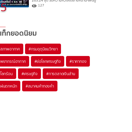
263.24 จุด รับความหวังเจรจาอิหร่าน-สหรัฐ
5
127
แท็กยอดนิยม
#
สภาพอากาศ
#
กรมอุตุนิยมวิทยา
#
พยากรณ์อากาศ
#
ย่อโลกเศรษฐกิจ
#
ราคาทอง
#
โลกร้อน
#
เศรษฐกิจ
#
การตลาดเงินล้าน
#
ฝนตกหนัก
#
สมาคมค้าทองคำ