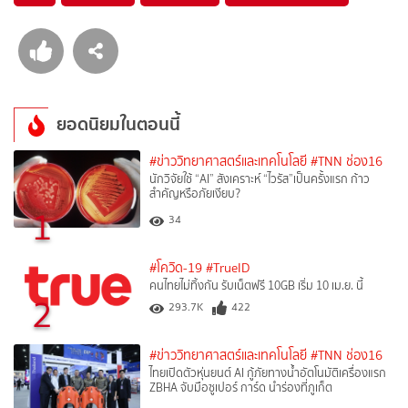
ยอดนิยมในตอนนี้
#ข่าววิทยาศาสตร์และเทคโนโลยี
#TNN ช่อง16
นักวิจัยใช้ “AI” สังเคราะห์ “ไวรัส”เป็นครั้งแรก ก้าว
สำคัญหรือภัยเงียบ?
1
34
#โควิด-19
#TrueID
คนไทยไม่ทิ้งกัน รับเน็ตฟรี 10GB เริ่ม 10 เม.ย. นี้
2
293.7K
422
#ข่าววิทยาศาสตร์และเทคโนโลยี
#TNN ช่อง16
ไทยเปิดตัวหุ่นยนต์ AI กู้ภัยทางน้ำอัตโนมัติเครื่องแรก
ZBHA จับมือซูเปอร์ การ์ด นำร่องที่ภูเก็ต