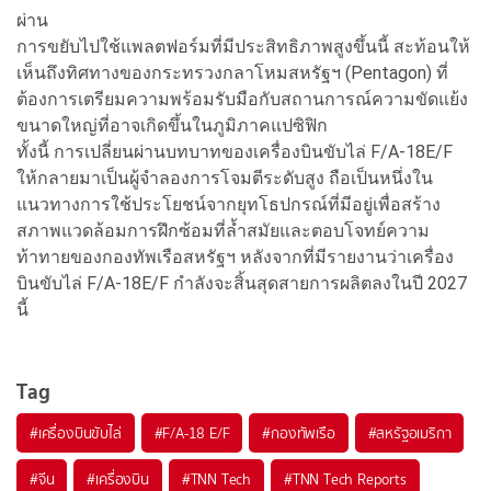
ผ่าน
การขยับไปใช้แพลตฟอร์มที่มีประสิทธิภาพสูงขึ้นนี้ สะท้อนให้
เห็นถึงทิศทางของกระทรวงกลาโหมสหรัฐฯ (Pentagon) ที่
ต้องการเตรียมความพร้อมรับมือกับสถานการณ์ความขัดแย้ง
ขนาดใหญ่ที่อาจเกิดขึ้นในภูมิภาคแปซิฟิก
ทั้งนี้ การเปลี่ยนผ่านบทบาทของเครื่องบินขับไล่ F/A-18E/F
ให้กลายมาเป็นผู้จำลองการโจมตีระดับสูง ถือเป็นหนึ่งใน
แนวทางการใช้ประโยชน์จากยุทโธปกรณ์ที่มีอยู่เพื่อสร้าง
สภาพแวดล้อมการฝึกซ้อมที่ล้ำสมัยและตอบโจทย์ความ
ท้าทายของกองทัพเรือสหรัฐฯ หลังจากที่มีรายงานว่าเครื่อง
บินขับไล่ F/A-18E/F กำลังจะสิ้นสุดสายการผลิตลงในปี 2027
นี้
Tag
#
เครื่องบินขับไล่
#
F/A-18 E/F
#
กองทัพเรือ
#
สหรัฐอเมริกา
#
จีน
#
เครื่องบิน
#
TNN Tech
#
TNN Tech Reports