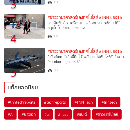
3
18
#ข่าววิทยาศาสตร์และเทคโนโลยี
#TNN ช่อง16
สานฝันวัยเด็ก “เครื่องแกว่งเชือกกระโดดอัตโนมัติ”
สนุกได้ ไม่ง้อคนช่วยแกว่ง
4
14
#ข่าววิทยาศาสตร์และเทคโนโลยี
#TNN ช่อง16
3 ยักษ์ใหญ่ "แท็กซี่บินได้" พลังงานไฟฟ้า โชว์ตัวในงาน
"Farnborough 2026"
5
83
แท็กยอดนิยม
#
tnntechreports
#
techreports
#
TNN Tech
#
tnntech
#
AI
#
ข่าวไอที
#
ai
#
nasa
#
แบไต๋
#
ข่าวเทคโนโลยี