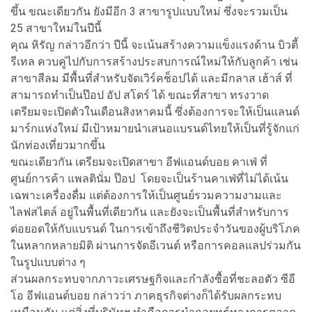
ขึ้น ขณะเดียวกัน ยังมีอีก 3 สาขารูปแบบใหม่ ซึ่งจะรวมเป็น
25 สาขาใหม่ในปีนี้
คุณ หิรัญ กล่าวอีกว่า ปีนี้ จะเน้นสร้างความแข็งแรงด้าน บิวตี้
รีเทล ควบคู่ไปกับการสร้างประสบการณ์ใหม่ให้กับลูกค้า เช่น
สาขาสีลม มีพื้นที่สำหรับจัดเวิร์คช็อปได้ และมีกลาส เฮ้าส์ ที่
สามารถทำเป็นป๊อป อัป สโตร์ ได้ ขณะที่สาขา ทรงวาด
เตรียมจะเปิดตัวในเดือนสิงหาคมนี้ ซึ่งต้องการจะให้เป็นแลนด์
มาร์กแห่งใหม่ มีเป้าหมายนำเสนอแบรนด์ไทยให้เป็นที่รู้จักแก่
นักท่องเที่ยวมากขึ้น
ขณะเดียวกัน เตรียมจะเปิดสาขา อีฟแอนด์บอย คาเฟ่ ที่
ศูนย์การค้า แพลตินั่ม ป๊อป โดยจะเป็นร้านคาเฟ่ที่ไม่ได้เน้น
เฉพาะเครื่องดื่ม แต่ต้องการให้เป็นศูนย์รวมความงามและ
ไลฟสไตล์ อยู่ในพื้นที่เดียวกัน และยังจะเป็นพื้นที่สำหรับการ
ต่อยอดให้กับแบรนด์ ในการเข้าถึงชีวิตประจำวันของผู้บริโภค
ในหลากหลายมิติ ผ่านการจัดอีเวนต์ หรือการคอลแลปร่วมกัน
ในรูปแบบต่าง ๆ
ส่วนผลกระทบจากภาวะเศรษฐกิจและกำลังซื้อที่ชะลอตัว ซีอี
โอ อีฟแอนด์บอย กล่าวว่า ภาคธุรกิจต่างก็ได้รับผลกระทบ