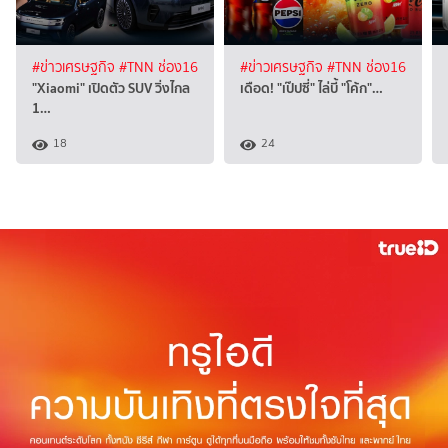
#ข่าวเศรษฐกิจ
#TNN ช่อง16
#ข่าวเศรษฐกิจ
#TNN ช่อง16
"Xiaomi" เปิดตัว SUV วิ่งไกล
เดือด! "เป๊ปซี่" ไล่บี้ "โค้ก"…
1…
18
24