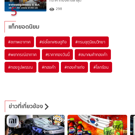
กราคาทองแท่งล่าสุด
5
298
แท็กยอดนิยม
#
สภาพอากาศ
#
ย่อโลกเศรษฐกิจ
#
กรมอุตุนิยมวิทยา
#
พยากรณ์อากาศ
#
ราคาทองวันนี้
#
สมาคมค้าทองคำ
#
ทองรูปพรรณ
#
ทองคำ
#
ทองคำแท่ง
#
โลกร้อน
ข่าวที่เกี่ยวข้อง