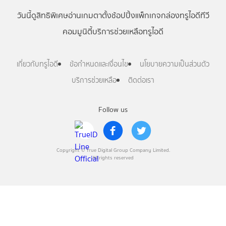
วันนี้
ดู
สิทธิพิเศษ
อ่าน
เกม
ตาตั้ง
ช้อปปิ้ง
แพ็กเกจ
กล่องทรูไอดีทีวี
คอมมูนิตี้
บริการช่วยเหลือทรูไอดี
เกี่ยวกับทรูไอดี
ข้อกำหนดและเงื่อนไข
นโยบายความเป็นส่วนตัว
บริการช่วยเหลือ
ติดต่อเรา
Follow us
Copyright © True Digital Group Company Limited.
All rights reserved