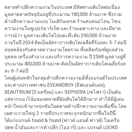
ตลาดค้าปลีกความงามในประเทศ มีทิศทางเติบโตต่อเนื่อง
มูลค่าตลาดปัจจุบันอยู่ที่ประมาณ 180,000 ล้านบาท ซึ่งรวม
ค้าปลีกความงามแบบ โมเดิร์นเทรด ร้านสแตนอโลน, โซน
ความงามในซูเปอร์มาร์เก็ต และร้านเฉพาะทาง และมีคาด
การณ์ว่า มูลค่าจะเติบโตไปแตะที่ะดับ 290,000 ล้านบาท
ภายในปี 2034 คิดเป็นอัตราการเติบโตเฉลี่ยที่ร้อยละ 5-7 ต่อปี
สอดคล้องกับตลาดความงามโดยรวม ทั้งผลิตภัณฑ์ดูแลส่วน
บุคคล เครื่องสำอาง และบริการความงาม ปี 2568 มูลค่าอยู่ที่
ประมาณ 400,000 ล้านบาท คิดเป็นอัตราการเติบโตเฉลี่ยร้อย
ละ 6-7 ต่อปี
โดยผู้เล่นหลักในกลุ่มค้าปลีกความงามมีทั้งแบรนด์ในประเทศ
และต่างประเทศ เช่น EVEANDBOY (อีฟแอนด์บอย),
BEAUTRIUM (บิวเทรียม) และ SEPHORA (เซโฟร่า) เป็นต้น
แต่จากแนวโน้มของตลาดที่ยังเติบโตได้อีกมาก ทำให้มีผู้เล่น
หน้าใหม่เข้ามาแข่งขันในตลาดค้าปลีกความงามเพิ่มขึ้น โดย
เฉพาะรายใหญ่ 2 รายที่ประกาศจะรุกหนักมากขึ้นในปีนี้
ได้แก่แบรนด์ found & found (ฟาวด์ แอนด์ ฟาวด์) ในเครือ
ปตท.น้ำมันและการค้าปลีก (โออาร์) และ แบรนด์ LOOKS