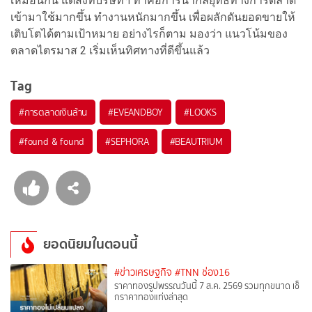
เหมือนกัน แต่สิ่งที่บริษัทฯ ทำคือการนำกลยุทธ์ทางการตลาด
เข้ามาใช้มากขึ้น ทำงานหนักมากขึ้น เพื่อผลักดันยอดขายให้
เติบโตได้ตามเป้าหมาย อย่างไรก็ตาม มองว่า แนวโน้มของ
ตลาดไตรมาส 2 เริ่มเห็นทิศทางที่ดีขึ้นแล้ว
Tag
#
การตลาดเงินล้าน
#
EVEANDBOY
#
LOOKS
#
found & found
#
SEPHORA
#
BEAUTRIUM
ยอดนิยมในตอนนี้
#ข่าวเศรษฐกิจ
#TNN ช่อง16
ราคาทองรูปพรรณวันนี้ 7 ส.ค. 2569 รวมทุกขนาด เช็
กราคาทองแท่งล่าสุด