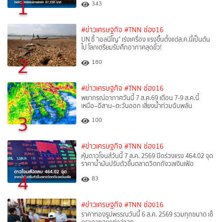
1
343
#ข่าวเศรษฐกิจ
#TNN ช่อง16
UN ชี้ "เอลนีโญ" เร่งเครื่อง แรงขึ้นตั้งแต่ส.ค.นี้เป็นต้น
ไป โลกเตรียมรับศึกอากาศสุดขั้ว!
2
180
#ข่าวเศรษฐกิจ
#TNN ช่อง16
พยากรณ์อากาศวันนี้ 7 ส.ค.69 เตือน 7-9 ส.ค.นี้
เหนือ–อีสาน–ตะวันออก เสี่ยงน้ำท่วมฉับพลัน
3
100
#ข่าวเศรษฐกิจ
#TNN ช่อง16
หุ้นดาวโจนส์วันนี้ 7 ส.ค. 2569 ปิดร่วงแรง 464.02 จุด
ราคาน้ำมันปรับตัวขึ้นตลาดวิตกกังวลเงินเฟ้อ
4
83
#ข่าวเศรษฐกิจ
#TNN ช่อง16
ราคาทองรูปพรรณวันนี้ 6 ส.ค. 2569 รวมทุกขนาด เช็