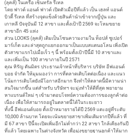
(ลุคส์) ในเครือ เซ็นทรัล รีเทล
โดย ฟาวด์ แอนด์ ฟาวด์ เปิดตัวเมื่อปีที่แล้ว เป็น เฮลท์ แอนด์
บิวตี้ รีเทล ที่สร้างจุดแข็งด้วยสินค้านำเข้าจากญี่ปุ่น และ
เกาหลี ปัจจุบันมี 12 สาขา และตั้งเป้าปี 2569 จะโหมขยาย
สาขาอีก 45 แห่ง
ส่วน LOOKS (ลุคส์) เดิมเป็นโซนความงามใน ท็อปส์ ซูเปอร์
มาร์เก็ต และล่าสุดถูกแยกออกมาเป็นแบบสแตนอโลน เพิ่งเปิด
ตัวสาขาแรกไปเมื่อเร็ว ๆ นี้ พร้อมตั้งเป้าปีนี้มี 10 สาขาและ
และเพิ่มเป็น 100 สาขาภายในปี 2571
คุณ หิรัญ ตันมิตร ประธานเจ้าหน้าที่บริหาร บริษัท อีฟแอนด์
บอย จำกัด ให้มุมมองว่า การที่ตลาดเติบโตต่อเนื่อง และแนว
โน้มการเติบโตยังมีโอกาสอีกมาก จึงทำให้ตลาดนี้มีความน่า
สนใจมากขึ้น แต่สำหรับ บริษัทฯ จะมุ่งทำให้ดีที่สุด พยายาม
หาแบรนด์ใหม่ ๆ เข้ามาตอบโจทย์ความต้องการของลูกค้าต่อ
เนื่อง เพื่อให้สามารถอยู่ในตลาดนี้ได้ในระยะยาว
ทั้งนี้ อีฟแอนด์บอย ตั้งเป้าหมายรายได้ปี 2569 แตะอยู่ที่ระดับ
10,000 ล้านบาท โดยจะเน้นขยายสาขาเพิ่มเติมจากปีที่แล้ว ที่
มี 67 สาขา ปีนี้จะเปิดเพิ่มอีกไม่ต่ำกว่า 22 สาขา ใกล้เคียงกันปี
ที่แล้ว โดยเฉพาะในต่างจังหวัด เพื่อมุ่งขยายฐานลูกค้าให้มาก