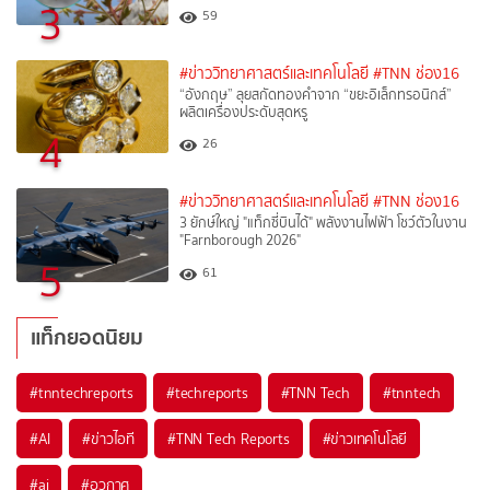
3
59
#ข่าววิทยาศาสตร์และเทคโนโลยี
#TNN ช่อง16
“อังกฤษ” ลุยสกัดทองคำจาก “ขยะอิเล็กทรอนิกส์”
ผลิตเครื่องประดับสุดหรู
4
26
#ข่าววิทยาศาสตร์และเทคโนโลยี
#TNN ช่อง16
3 ยักษ์ใหญ่ "แท็กซี่บินได้" พลังงานไฟฟ้า โชว์ตัวในงาน
"Farnborough 2026"
5
61
แท็กยอดนิยม
#
tnntechreports
#
techreports
#
TNN Tech
#
tnntech
#
AI
#
ข่าวไอที
#
TNN Tech Reports
#
ข่าวเทคโนโลยี
#
ai
#
อวกาศ