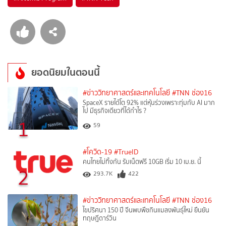
ยอดนิยมในตอนนี้
#ข่าววิทยาศาสตร์และเทคโนโลยี
#TNN ช่อง16
SpaceX รายได้โต 92% แต่หุ้นร่วงเพราะทุ่มกับ AI มาก
ไป มีธุรกิจเดียวที่ได้กำไร ?
1
59
#โควิด-19
#TrueID
คนไทยไม่ทิ้งกัน รับเน็ตฟรี 10GB เริ่ม 10 เม.ย. นี้
2
293.7K
422
#ข่าววิทยาศาสตร์และเทคโนโลยี
#TNN ช่อง16
ไขปริศนา 150 ปี จีนพบพืชกินแมลงพันธุ์ใหม่ ยืนยัน
ทฤษฎีดาร์วิน