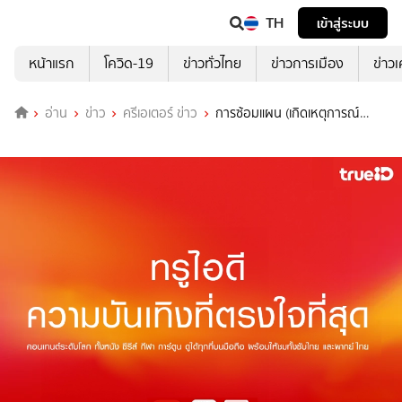
TH
เข้าสู่ระบบ
หน้าแรก
โควิด-19
ข่าวทั่วไทย
ข่าวการเมือง
ข่าว
อ่าน
ข่าว
ครีเอเตอร์ ข่าว
การซ้อมแผน (เกิดเหตุการณ์
ฉุกเฉิน)