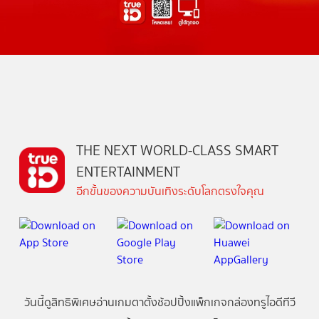
THE NEXT WORLD-CLASS SMART
ENTERTAINMENT
อีกขั้นของความบันเทิงระดับโลกตรงใจคุณ
วันนี้
ดู
สิทธิพิเศษ
อ่าน
เกม
ตาตั้ง
ช้อปปิ้ง
แพ็กเกจ
กล่องทรูไอดีทีวี