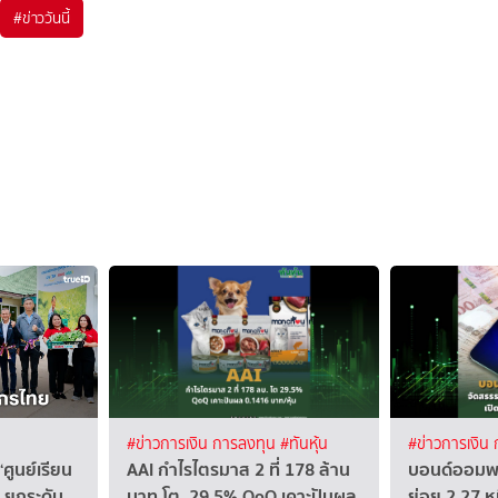
#
ข่าววันนี้
#ข่าวการเงิน การลงทุน
#ทันหุ้น
#ข่าวการเงิน
 “ศูนย์เรียน
AAI กำไรไตรมาส 2 ที่ 178 ล้าน
บอนด์ออมพล
” ยกระดับ
บาท โต 29.5% QoQ เคาะปันผล
ย่อย 2.27 ห