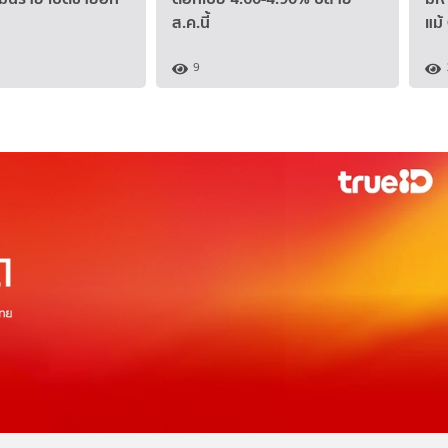
ส.ค.นี้
แม้
9