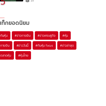
5
10
แท็กยอดนิยม
#
ทันหุ้น
#
ข่าวการเงิน
#
ข่าวเศรษฐกิจ
#
หุ้น
#
การเงิน
#
ข่าววันนี้
#
ทันหุ้น focus
#
ข่าวล่าสุด
#
ตลาดหุ้น
#
หุ้นไทย