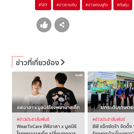
#
SKY
#
ข่าวการเงิน
#
ข่าวเศรษฐกิจ
#
ทันหุ้น
ข่าวที่เกี่ยวข้อง
#ข่าวประชาสัมพันธ์
#ข่าวประชาสัมพันธ์
WearToCare ซีพีอาสา x มูลนิธิ
ซีพี แอ็กซ์ตร้า จัดตั้ง
โรงพยาบาลเด็ก เปลี่ยนทุกการ
รู้เกษตรบ้านโนนเขวา