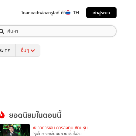
TH
เข้าสู่ระบบ
โหลดแอป
กล่องทรูไอดี ทีวี
ระเทศ
อื่นๆ
ยอดนิยมในตอนนี้
#ข่าวการเงิน การลงทุน
#ทันหุ้น
‘หุ้นไทย’ระยะสั้นผันผวน เชื่อโฟลว์