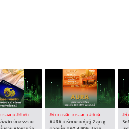
 การลงทุน
#ทันหุ้น
#ข่าวการเงิน การลงทุน
#ทันหุ้น
#ข่
ัสฮิต จัดสรรราย
AURA เตรียมขายหุ้นกู้ 2 ชุด ชู
Sof
มื่นราย เปิดขายอีก
ดอกเบี้ย 4.60-4.90% ปลาย
มห