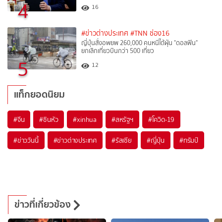
4
16
#ข่าวต่างประเทศ
#TNN ช่อง16
ญี่ปุ่นสั่งอพยพ 260,000 คนหนีไต้ฝุ่น "ดอลฟิน"
ยกเลิกเที่ยวบินกว่า 500 เที่ยว
5
12
แท็กยอดนิยม
#
จีน
#
ซินหัว
#
xinhua
#
สหรัฐฯ
#
โควิด-19
#
ข่าววันนี้
#
ข่าวต่างประเทศ
#
รัสเซีย
#
ญี่ปุ่น
#
ทรัมป์
ข่าวที่เกี่ยวข้อง