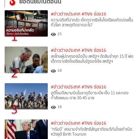
ยอดนิยมในตอนนี้
#ข่าวต่างประเทศ
#TNN ช่อง16
ความจริงที่น่ากลัว เด็กกราดยิงในโรงเรียนเกิดบ่อยขึ้น
ทั่วโลก สาเหตุเกิดจากอะไร?
1
25
#ข่าวต่างประเทศ
#TNN ช่อง16
ลงโทษผู้ปกครองมือปืน สหรัฐฯ ตัดสินจำคุก 15 ปี พ่อ
เด็กกราดยิงโรงเรียนในรัฐจอร์เจีย สหรัฐฯ
2
18
#ข่าวต่างประเทศ
#TNN ช่อง16
ฮูตีโจมตีสนามบินในซาอุดีอาระเบีย เจ็บ 11 และกอง
กำลังเยเมน ตาย 30-45 นาย
3
18
#ข่าวต่างประเทศ
#TNN ช่อง16
“ทรัมป์” ลงนามจำกัดสิทธิสัญชาติอเมริกันโดยกำเนิด
หวังยุติ Birth Tourism