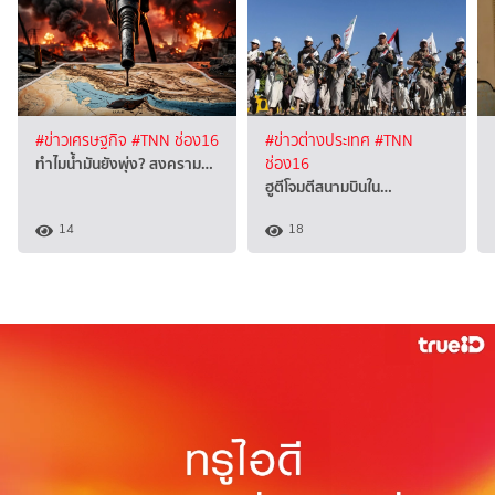
#ข่าวเศรษฐกิจ
#TNN ช่อง16
#ข่าวต่างประเทศ
#TNN
ทำไมน้ำมันยังพุ่ง? สงคราม…
ช่อง16
ฮูตีโจมตีสนามบินใน…
14
18