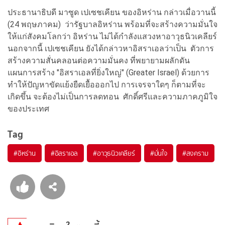
ประธานาธิบดี มาซูด เปเซชเคียน ของอิหร่าน กล่าวเมื่อวานนี้
(24 พฤษภาคม) ว่ารัฐบาลอิหร่าน พร้อมที่จะสร้างความมั่นใจ
ให้แก่สังคมโลกว่า อิหร่าน ไม่ได้กำลังแสวงหาอาวุธนิวเคลียร์
นอกจากนี้ เปเซชเคียน ยังได้กล่าวหาอิสราเอลว่าเป็น ตัวการ
สร้างความสั่นคลอนต่อความมั่นคง ที่พยายามผลักดัน
แผนการสร้าง "อิสราเอลที่ยิ่งใหญ่" (Greater Israel) ด้วยการ
ทำให้ปัญหาขัดแย้งยืดเยื้อออกไป การเจรจาใดๆ ก็ตามที่จะ
เกิดขึ้น จะต้องไม่เป็นการลดทอน ศักดิ์ศรีและความภาคภูมิใจ
ของประเทศ
Tag
#
อิหร่าน
#
อิสราเอล
#
อาวุธนิวเคลียร์
#
มั่นใจ
#
สงคราม