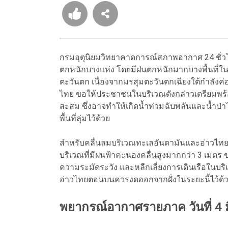
กรมอุตุนิยมวิทยาคาดการณ์สภาพอากาศ 24 ชั่ว
ตกหนักบางแห่ง โดยมีฝนตกหนักมากบางพื้นที่
ตะวันตก เนื่องจากมรสุมตะวันตกเฉียงใต้กำลัง
ไทย ขอให้ประชาชนในบริเวณดังกล่าวเตรียมพร
สะสม ซึ่งอาจทำให้เกิดน้ำท่วมฉับพลันและน้ำป่
พื้นที่ลุ่มไว้ด้วย
สำหรับคลื่นลมบริเวณทะเลอันดามันและอ่าวไทยต
บริเวณที่มีฝนฟ้าคะนองคลื่นสูงมากกว่า 3 เมตร
ความระมัดระวัง และหลีกเลี่ยงการเดินเรือในบร
อ่าวไทยตอนบนควรงดออกจากฝั่งในระยะนี้ไว้ด้
พยากรณ์อากาศรายภาค วันที่ 4 ม