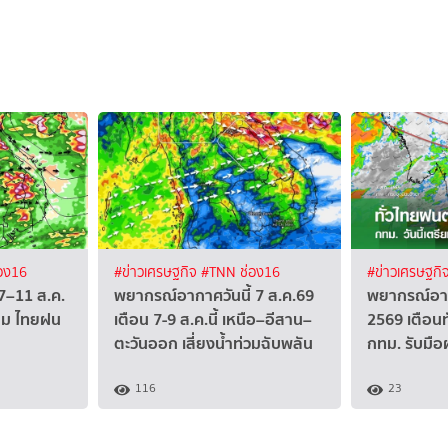
อง16
#ข่าวเศรษฐกิจ
#TNN ช่อง16
#ข่าวเศรษฐกิ
7–11 ส.ค.
พยากรณ์อากาศวันนี้ 7 ส.ค.69
พยากรณ์อาก
ุม ไทยฝน
เตือน 7-9 ส.ค.นี้ เหนือ–อีสาน–
2569 เตือน
ตะวันออก เสี่ยงน้ำท่วมฉับพลัน
กทม. รับมือ
116
23