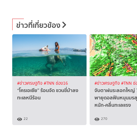
ข่าวที่เกี่ยวข้อง
#ข่าวเศรษฐกิจ
#TNN ช่อง16
#ข่าวเศรษฐกิจ
#TNN ช่
“โครเอเชีย” ร้อนจัด ชวนขี่ม้าลง
จับตาฝนระลอกใหญ่ 
ทะเลหนีร้อน
พายุดอลฟินหนุนมรส
หนัก-คลื่นทะเลแรง
22
270