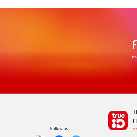
T
E
Follow us
อ