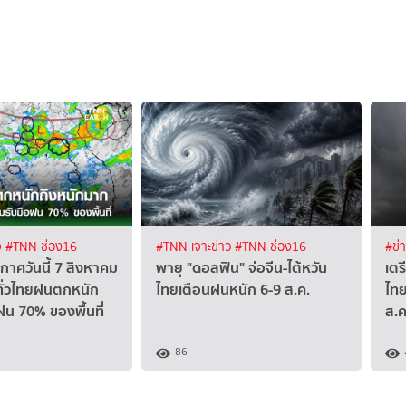
จ
#TNN ช่อง16
#TNN เจาะข่าว
#TNN ช่อง16
#ข่
าศวันนี้ 7 สิงหาคม
พายุ "ดอลฟิน" จ่อจีน-ไต้หวัน
เตร
ทั่วไทยฝนตกหนัก
ไทยเตือนฝนหนัก 6-9 ส.ค.
ไท
ฝน 70% ของพื้นที่
ส.ค.
86