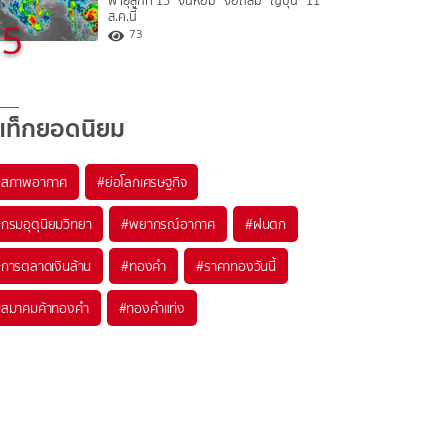
พายุลูกที่ 15 “จันหอม” จ่อถล่ม “ญี่ปุ่น” 11
ส.ค.นี้
5
73
แท็กยอดนิยม
#
สภาพอากาศ
#
ย่อโลกเศรษฐกิจ
#
กรมอุตุนิยมวิทยา
#
พยากรณ์อากาศ
#
ฝนตก
#
การตลาดเงินล้าน
#
ทองคำ
#
ราคาทองวันนี้
#
สมาคมค้าทองคำ
#
ทองคำแท่ง