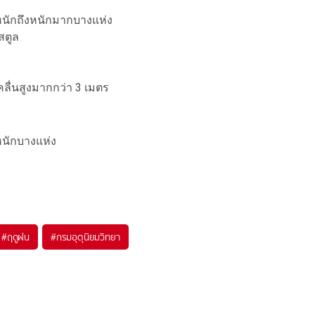
หนักถึงหนักมากบางแห่ง
สตูล
คลื่นสูงมากกว่า 3 เมตร
หนักบางแห่ง
#
ฤดูฝน
#
กรมอุตุนิยมวิทยา