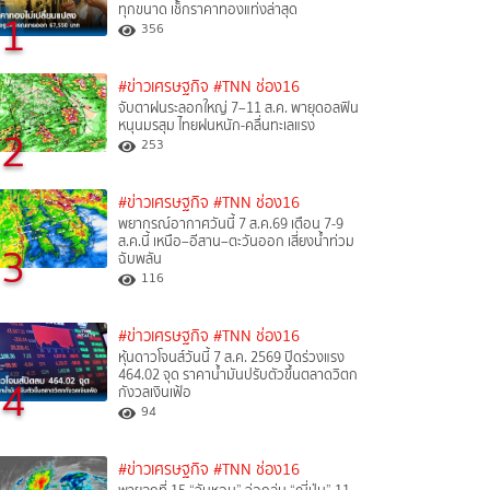
ทุกขนาด เช็กราคาทองแท่งล่าสุด
1
356
#ข่าวเศรษฐกิจ
#TNN ช่อง16
จับตาฝนระลอกใหญ่ 7–11 ส.ค. พายุดอลฟิน
หนุนมรสุม ไทยฝนหนัก-คลื่นทะเลแรง
2
253
#ข่าวเศรษฐกิจ
#TNN ช่อง16
พยากรณ์อากาศวันนี้ 7 ส.ค.69 เตือน 7-9
ส.ค.นี้ เหนือ–อีสาน–ตะวันออก เสี่ยงน้ำท่วม
3
ฉับพลัน
116
#ข่าวเศรษฐกิจ
#TNN ช่อง16
หุ้นดาวโจนส์วันนี้ 7 ส.ค. 2569 ปิดร่วงแรง
464.02 จุด ราคาน้ำมันปรับตัวขึ้นตลาดวิตก
4
กังวลเงินเฟ้อ
94
#ข่าวเศรษฐกิจ
#TNN ช่อง16