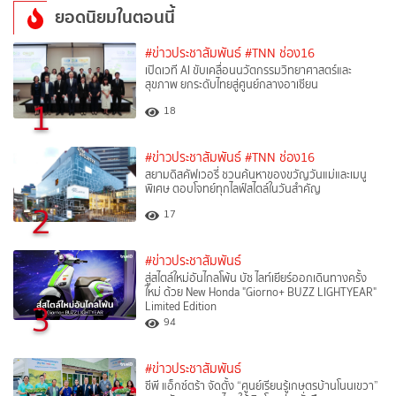
ยอดนิยมในตอนนี้
#ข่าวประชาสัมพันธ์
#TNN ช่อง16
เปิดเวที AI ขับเคลื่อนนวัตกรรมวิทยาศาสตร์และ
สุขภาพ ยกระดับไทยสู่ศูนย์กลางอาเซียน
1
18
#ข่าวประชาสัมพันธ์
#TNN ช่อง16
สยามดิสคัฟเวอรี่ ชวนค้นหาของขวัญวันแม่และเมนู
พิเศษ ตอบโจทย์ทุกไลฟ์สไตล์ในวันสำคัญ
2
17
#ข่าวประชาสัมพันธ์
สู่สไตล์ใหม่อันไกลโพ้น บัซ ไลท์เยียร์ออกเดินทางครั้ง
ใหม่ ด้วย New Honda "Giorno+ BUZZ LIGHTYEAR"
3
Limited Edition
94
#ข่าวประชาสัมพันธ์
ซีพี แอ็กซ์ตร้า จัดตั้ง “ศูนย์เรียนรู้เกษตรบ้านโนนเขวา”