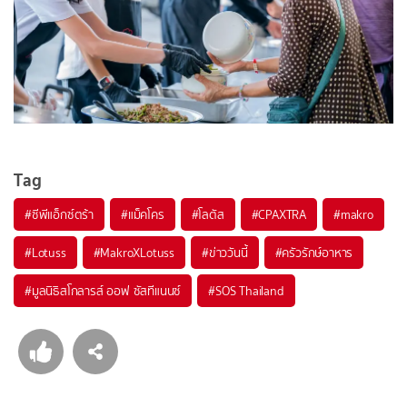
Tag
#
ซีพีแอ็กซ์ตร้า
#
แม็คโคร
#
โลตัส
#
CPAXTRA
#
makro
#
Lotuss
#
MakroXLotuss
#
ข่าววันนี้
#
ครัวรักษ์อาหาร
#
มูลนิธิสโกลารส์ ออฟ ซัสทีแนนซ์
#
SOS Thailand