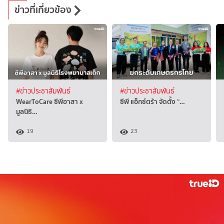
ข่าวที่เกี่ยวข้อง
#ข่าวประชาสัมพันธ์
#ข่าวประชาสัมพันธ์
WearToCare ซีพีอาสา x
ซีพี แอ็กซ์ตร้า จัดตั้ง “…
มูลนิธิ…
19
23