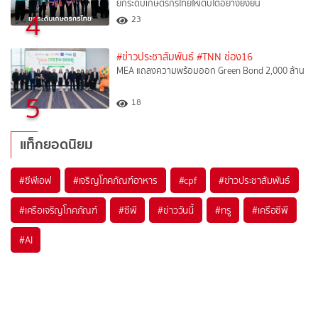
ยกระดับเกษตรกรไทยให้เติบโตอย่างยั่งยืน
4
23
#ข่าวประชาสัมพันธ์
#TNN ช่อง16
MEA แถลงความพร้อมออก Green Bond 2,000 ล้าน
5
18
แท็กยอดนิยม
#
ซีพีเอฟ
#
เจริญโภคภัณฑ์อาหาร
#
cpf
#
ข่าวประชาสัมพันธ์
#
เครือเจริญโภคภัณฑ์
#
ซีพี
#
ข่าววันนี้
#
ทรู
#
เครือซีพี
#
AI