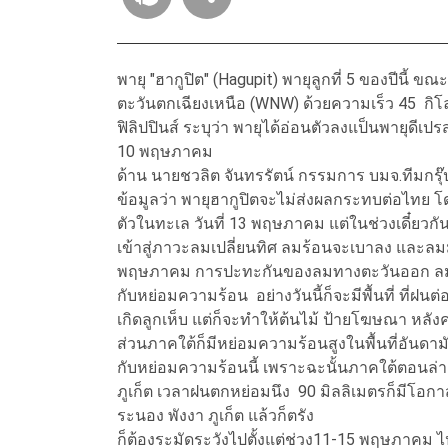
พายุ "ฮากูปิต" (Hagupit) พายุลูกที่ 5 ของปีนี้ ข
ตะวันตกเฉียงเหนือ (WNW) ด้วยความเร็ว 45 ก
ฟิลิปปินส์ ระบุว่า พายุได้อ่อนตัวลงแป็นพายุดีเปร
10 พฤษภาคม
ด้าน นายชวลิต จันทรรัตน์ กรรมการ บมจ.ทีมกร
ข้อมูลว่า พายุฮากูปิตจะไม่ส่งผลกระทบต่อไทย
ตัวในทะเล วันที่ 13 พฤษภาคม แต่ในช่วงเดี๋ยว
เข้าสู่ภาวะลมเปลี่ยนทิศ ลมร้อนจะเบาลง และล
พฤษภาคม การปะทะกันของลมทางตะวันออก ลมมา
กับหย่อมความร้อน อย่างวันนี้ก็จะมีพื้นที่ ที่ฝ
เกิดลูกเห็บ แต่ก็จะทำให้ต้นไม้ ป้ายโฆษณา หลัง
ส่วนภาคใต้ก็มีหย่อมความร้อนสูงในพื้นที่อันดาม
กับหย่อมความร้อนนี้ เพราะฉะนั้นภาคใต้ตอนล่างก
ภูเก็ต เวลาฝนตกหย่อมนึง 90 มิลลิเมตรก็มีโอกาสก็
ระนอง พังงา ภูเก็ต แล้วก็ตรัง
ก็ต้องระมัดระวังไปตั้งแต่ช่วง11-15 พฤษภาคม ไ