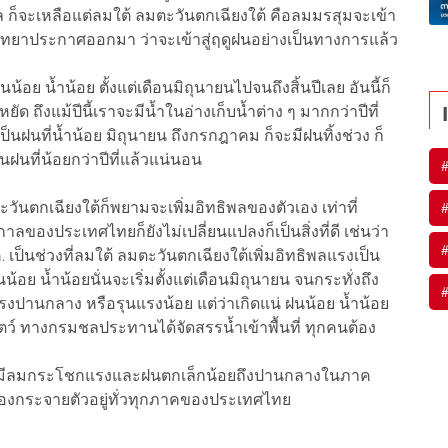
ก็จะเหลือแต่ลมใต้ ลมตะวันตกเฉียงใต้ คือลมมรสุมจะเข้า
ยมวิทยาประกาศออกมา ว่าจะเข้าสู่ฤดูฝนอย่างเป็นทางการแล้ว
ีฝนน้อย น้ำน้อย ตั้งแต่เดือนมิถุนายนไปจนถึงสิ้นปีเลย อันนี้ก็
ยัด ถึงแม้ปีนี้เราจะมีน้ำในอ่างเก็บน้ำต่าง ๆ มากกว่าปีที่
็นฝนที่น้ำน้อย มิถุนายน ถึงกรกฎาคม ก็จะมีฝนทิ้งช่วง ก็
นฝนที่น้อยกว่าปีที่แล้วแน่นอน
ะวันตกเฉียงใต้ก็พยามจะเพิ่มอิทธิพลของตัวเอง เท่าที่
าลของประเทศไทยก็ยังไม่เปลี่ยนแปลงก็เป็นสิ่งที่ดี เช่นว่า
เป็นช่วงที่ลมใต้ ลมตะวันตกเฉียงใต้เพิ่มอิทธิพลแรงเป็น
น้อย น้ำน้อยนั่นจะเริ่มตั้งแต่เดือนมิถุนายน จนกระทั่งถึง
งปานกลาง หรือรุนแรงน้อย แต่ว่าเกิดแน่ ฝนน้อย น้ำน้อย
ว์ ทางกรมชลประทานได้จัดสรรน้ำเข้าพื้นที่ ทุกคนต้อง
ังมีลมกระโชกแรงและฝนตกเล็กน้อยถึงปานกลางในภาค
นองกระจายตัวอยู่ทั่วทุกภาคของประเทศไทย