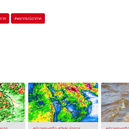
กาศ
#
พยากรณ์อากาศ
อง16
#ข่าวเศรษฐกิจ
#TNN ช่อง16
#ข่าวเศรษฐกิ