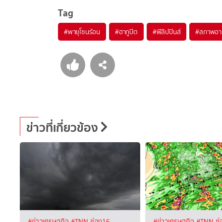
Tag
#
พายุโซนร้อน
#
ฮากูปิต
#
ฟิลิปปินส์
#
สภาพอา
ข่าวที่เกี่ยวข้อง
#ข่าวเศรษฐกิจ
#TNN ช่อง16
#ข่าวเศรษฐกิจ
#TNN ช่