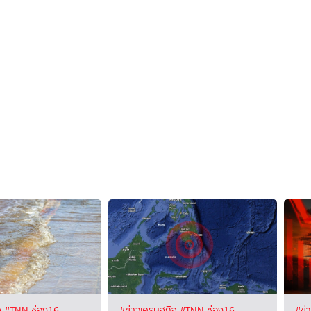
จ
#TNN ช่อง16
#ข่าวเศรษฐกิจ
#TNN ช่อง16
#ข่