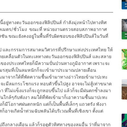
ณะนี้อยู่ทางตะวันออกของฟิลิปปินส์ กำลังมุ่งหน้าไปทางทิศ
ิโลเมตร/ชั่วโมง ขณะที่ หน่วยงานตรวจสอบสภาพอากาศ
สชัน ขณะยังคงอยู่ในพื้นที่รับผิดชอบของฟิลิปปินส์ในวันที่
ุ๊ป และกรรมการสมาคมวิศวกรที่ปรึกษาแห่งประเทศไทย ให้
 โดยเคลื่อนตัวในทะเลทางตะวันออกของฟิลิปปินส์ และสลาย
กันของประเทศไทยก็มีความปั่นป่วนทางภูมิอากาศ เพราะจะ
มมรสุมที่เป็นลมหนักก็จะเข้ามาประมาณปลายเดือน
จากใต้ที่พัดความชื้นเข้ามาทางอ่าวไทยเข้ามาปะทะ
นต่อจะมีลมกระโชกแรง หอบตัวขึ้นไปสูง อาจจะไม่สู้เท่าขนาด
คา ที่ไม่แข็งแรงก็จะถูกหอบขึ้นไป แล้วก็จะมีฝนตกซ้ำลงมา
ันใกล้ๆกับพังงา ลมใต้ที่พัดเข้ามาก็เอาความชื้นมาปะทะ
็มีโอกาศฝนตกหนัก แต่ก็เป็นพื้นที่เล็กๆ แถวตรัง พังงา
อาจเกิดน้ำท่วมฉับพลันได้บริเวณพื้นที่เชิงเขา ตั้งแต่
ปถึงกลางเดือน แล้วก็รอดูตัวทิศทางของลมอื่น ว่าที่มาจาก