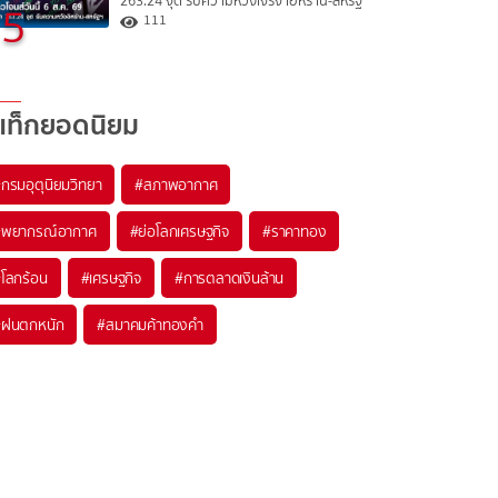
263.24 จุด รับความหวังเจรจาอิหร่าน-สหรัฐ
5
111
แท็กยอดนิยม
#
กรมอุตุนิยมวิทยา
#
สภาพอากาศ
#
พยากรณ์อากาศ
#
ย่อโลกเศรษฐกิจ
#
ราคาทอง
#
โลกร้อน
#
เศรษฐกิจ
#
การตลาดเงินล้าน
#
ฝนตกหนัก
#
สมาคมค้าทองคำ