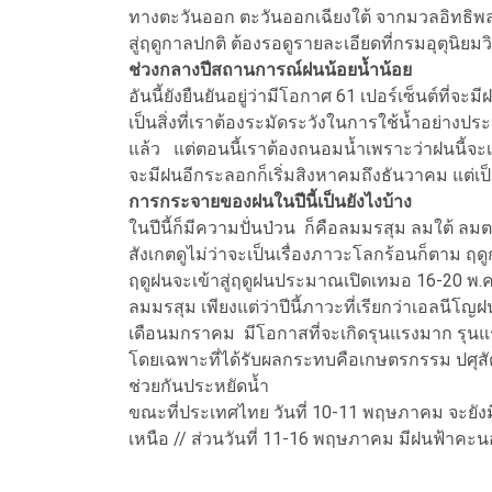
ทางตะวันออก ตะวันออกเฉียงใต้ จากมวลอิทธิพล 
สู่ฤดูกาลปกติ ต้องรอดูรายละเอียดที่กรมอุตุนิ
ช่วงกลางปีสถานการณ์ฝนน้อยน้ำน้อย
อันนี้ยังยืนยันอยู่ว่ามีโอกาศ 61 เปอร์เซ็นต์ที่จะม
เป็นสิ่งที่เราต้องระมัดระวังในการใช้น้ำอย่างประห
แล้ว แต่ตอนนี้เราต้องถนอมน้ำเพราะว่าฝนนี้จะเป
จะมีฝนอีกระลอกก็เริ่มสิงหาคมถึงธันวาคม แต่เป็
การกระจายของฝนในปีนี้เป็นยังไงบ้าง
ในปีนี้ก็มีความปั่นป่วน ก็คือลมมรสุม ลมใต้ ลมต
สังเกตดูไม่ว่าจะเป็นเรื่องภาวะโลกร้อนก็ตาม ฤดูก
ฤดูฝนจะเข้าสู่ฤดูฝนประมาณเปิดเทมอ 16-20 พ.ค. 
ลมมรสุม เพียงแต่ว่าปีนี้ภาวะที่เรียกว่าเอลนีโญฝน
เดือนมกราคม มีโอกาสที่จะเกิดรุนแรงมาก รุนแร
โดยเฉพาะที่ได้รับผลกระทบคือเกษตรกรรม ปศุสัต
ช่วยกันประหยัดน้ำ
ขณะที่ประเทศไทย วันที่ 10-11 พฤษภาคม จะย
เหนือ // ส่วนวันที่ 11-16 พฤษภาคม มีฝนฟ้าคะ