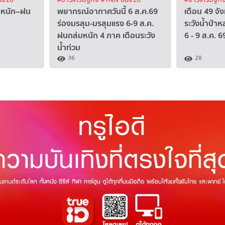
ฝนหนัก–ฝน
พยากรณ์อากาศวันนี้ 6 ส.ค.69
เตือน 49 จัง
ร่องมรสุม-มรสุมแรง 6-9 ส.ค.
ระวังน้ำป่า
ฝนถล่มหนัก 4 ภาค เตือนระวัง
6 - 9 ส.ค. 6
น้ำท่วม
36
28