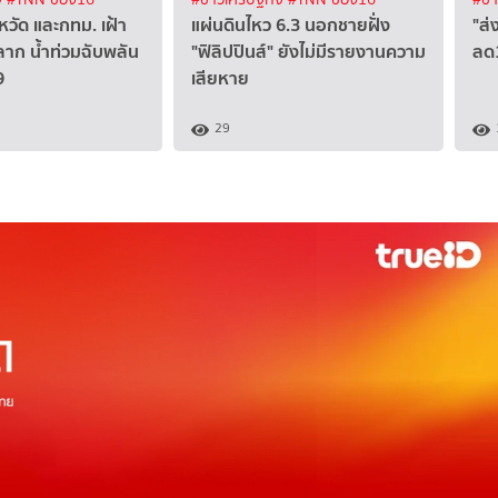
หวัด และกทม. เฝ้า
แผ่นดินไหว 6.3 นอกชายฝั่ง
"ส่
หลาก น้ำท่วมฉับพลัน
"ฟิลิปปินส์" ยังไม่มีรายงานความ
ลด
9
เสียหาย
29