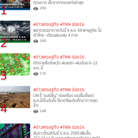
ทุกขนาด เช็กราคาทองแท่งล่าสุด
1
290
#ข่าวเศรษฐกิจ
#TNN ช่อง16
พยากรณ์อากาศวันนี้ 6 ส.ค. 69 พายุคูจิระ ไม่
เข้าไทย - เตือนฝนถล่ม 4 ภาค
2
160
#ข่าวเศรษฐกิจ
#TNN ช่อง16
เปิดรายชื่อจังหวัด ฝนหนัก–ฝนน้อย 6–12
ส.ค. นี้
3
135
#ข่าวเศรษฐกิจ
#TNN ช่อง16
UN ชี้ "เอลนีโญ" เร่งเครื่อง แรงขึ้นตั้งแต่
ส.ค.นี้เป็นต้นไป โลกเตรียมรับศึกอากาศสุด
4
ขั้ว!
148
#ข่าวเศรษฐกิจ
#TNN ช่อง16
หุ้นดาวโจนส์วันนี้ 6 ส.ค. 2569 เพิ่มขึ้น