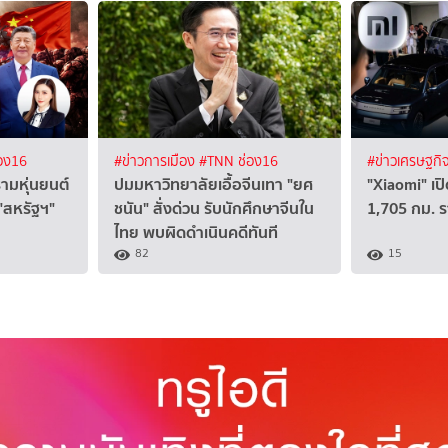
อง16
#ข่าวการเมือง
#TNN ช่อง16
#ข่าวเศรษฐกิ
รามหุ่นยนต์
ปมมหาวิทยาลัยเอื้อจีนเทา "ยศ
"Xiaomi" เปิ
"สหรัฐฯ"
ชนัน" สั่งด่วน รับนักศึกษาจีนใน
1,705 กม. 
ไทย พบผิดดำเนินคดีทันที
82
15