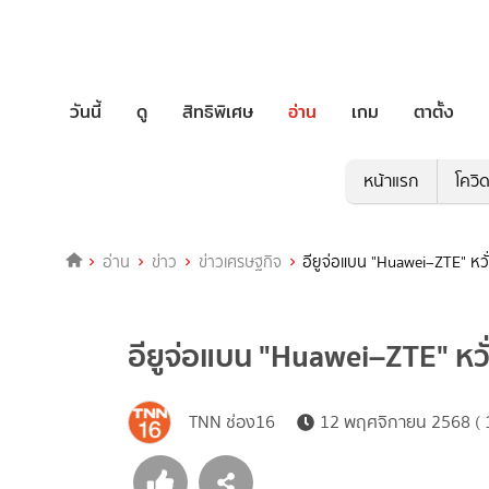
วันนี้
ดู
สิทธิพิเศษ
อ่าน
เกม
ตาตั้ง
หน้าแรก
โควิ
อ่าน
ข่าว
ข่าวเศรษฐกิจ
อียูจ่อแบน "Huawei–ZTE" หวั
อียูจ่อแบน "Huawei–ZTE" หวั
TNN ช่อง16
12 พฤศจิกายน 2568 ( 