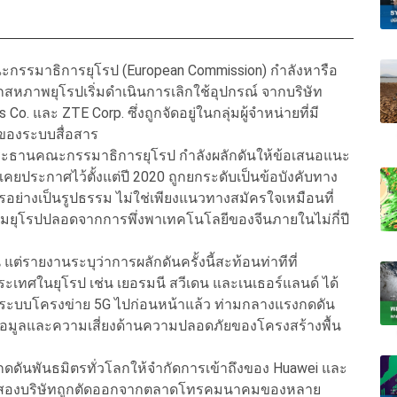
ะกรรมาธิการยุโรป (European Commission) กำลังหารือ
หภาพยุโรปเริ่มดำเนินการเลิกใช้อุปกรณ์ จากบริษัท
 และ ZTE Corp. ซึ่งถูกจัดอยู่ในกลุ่มผู้จำหน่ายที่มี
คงของระบบสื่อสาร
งประธานคณะกรรมาธิการยุโรป กำลังผลักดันให้ข้อเสนอแนะ
ยประกาศไว้ตั้งแต่ปี 2020 ถูกยกระดับเป็นข้อบังคับทาง
อย่างเป็นรูปธรรม ไม่ใช่เพียงแนวทางสมัครใจเหมือนที่
มยุโรปปลอดจากการพึ่งพาเทคโนโลยีของจีนภายในไม่กี่ปี
ต่รายงานระบุว่าการผลักดันครั้งนี้สะท้อนท่าทีที่
ะเทศในยุโรป เช่น เยอรมนี สวีเดน และเนเธอร์แลนด์ ได้
ระบบโครงข่าย 5G ไปก่อนหน้าแล้ว ท่ามกลางแรงกดดัน
้อมูลและความเสี่ยงด้านความปลอดภัยของโครงสร้างพื้น
ารกดดันพันธมิตรทั่วโลกให้จำกัดการเข้าถึงของ Huawei และ
ทั้งสองบริษัทถูกตัดออกจากตลาดโทรคมนาคมของหลาย