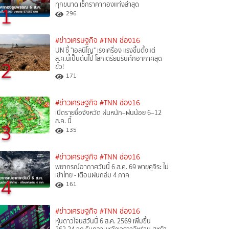
ทุกขนาด เช็กราคาทองแท่งล่าสุด
1
296
#ข่าวเศรษฐกิจ
#TNN ช่อง16
UN ชี้ "เอลนีโญ" เร่งเครื่อง แรงขึ้นตั้งแต่
ส.ค.นี้เป็นต้นไป โลกเตรียมรับศึกอากาศสุด
2
ขั้ว!
171
#ข่าวเศรษฐกิจ
#TNN ช่อง16
เปิดรายชื่อจังหวัด ฝนหนัก–ฝนน้อย 6–12
ส.ค. นี้
3
135
#ข่าวเศรษฐกิจ
#TNN ช่อง16
พยากรณ์อากาศวันนี้ 6 ส.ค. 69 พายุคูจิระ ไม่
เข้าไทย - เตือนฝนถล่ม 4 ภาค
4
161
#ข่าวเศรษฐกิจ
#TNN ช่อง16
หุ้นดาวโจนส์วันนี้ 6 ส.ค. 2569 เพิ่มขึ้น