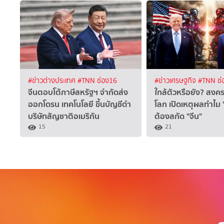
#ข่าวต่างประเทศ
#TNN ช่อง16
#ข่าวเศรษฐกิจ
#TNN ช่
จีนตอบโต้ภาษีสหรัฐฯ จำกัดส่ง
ใกล้ตัวหรือยัง? สงค
ออกโดรน เทคโนโลยี ขึ้นบัญชีดำ
โลก เปิดเหตุผลทำไม 
บริษัทสัญชาติอเมริกัน
ต้องสกัด "จีน"
15
21