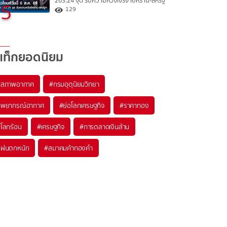
263.24 จุด รับความหวังเจรจาอิหร่าน-สหรัฐ
5
129
แท็กยอดนิยม
#
สภาพอากาศ
#
กรมอุตุนิยมวิทยา
#
พยากรณ์อากาศ
#
ย่อโลกเศรษฐกิจ
#
ราคาทอง
#
โลกร้อน
#
เศรษฐกิจ
#
การตลาดเงินล้าน
#
ฝนตกหนัก
#
สมาคมค้าทองคำ