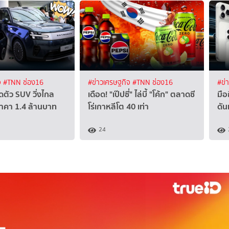
จ
#TNN ช่อง16
#ข่าวเศรษฐกิจ
#TNN ช่อง16
#ข่
ดตัว SUV วิ่งไกล
เดือด! "เป๊ปซี่" ไล่บี้ "โค้ก" ตลาดซี
มื
ราคา 1.4 ล้านบาท
โร่เกาหลีโต 40 เท่า
ดัน
24