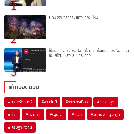
1
บทบรรณาธิการ : ของขวัญปีใหม่
2
โป๊ะแล้ว! ‘เออร์เบิร์ต ไอน์สไตน์’ ยันไม่เกี่ยวข้อง ‘อัลเบิร์ต
ไอน์สไตน์’ หลัง ‘สุชัชวีร์’ อ้าง
3
แท็กยอดนิยม
#
นายกรัฐมนตรี
#
ข่าววันนี้
#
ข่าวการเมือง
#
ข่าวล่าสุด
#
ข่าว
#
เลือกตั้ง
#
รัฐบาล
#
โควิด
#
อนุทิน ชาญวีรกูล
#
เศรษฐา ทวีสิน