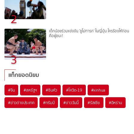
2
เด็กน้อยร่วมแข่งขัน 'ซูโม่ทารก' ในญี่ปุ่น ใครร้องไห้ก่อน
คือผู้ชนะ!
3
แท็กยอดนิยม
#
จีน
#
สหรัฐฯ
#
ซินหัว
#
โควิด-19
#
xinhua
#
ข่าวต่างประเทศ
#
ทรัมป์
#
ข่าววันนี้
#
รัสเซีย
#
อิหร่าน