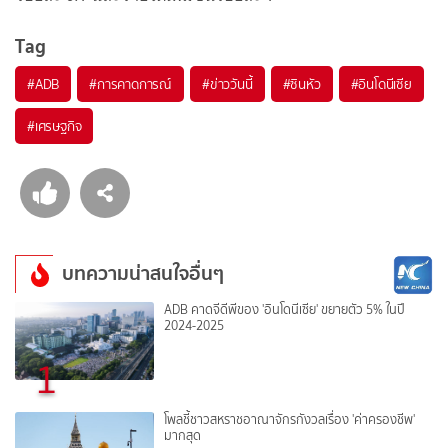
Tag
#
ADB
#
การคาดการณ์
#
ข่าววันนี้
#
ซินหัว
#
อินโดนีเซีย
#
เศรษฐกิจ
บทความน่าสนใจอื่นๆ
ADB คาดจีดีพีของ 'อินโดนีเซีย' ขยายตัว 5% ในปี
2024-2025
1
โพลชี้ชาวสหราชอาณาจักรกังวลเรื่อง 'ค่าครองชีพ'
มากสุด