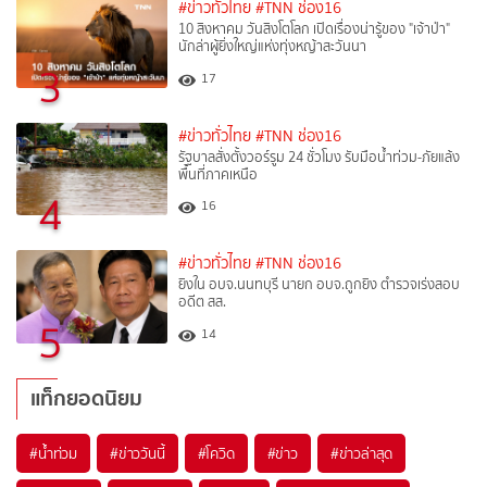
#ข่าวทั่วไทย
#TNN ช่อง16
10 สิงหาคม วันสิงโตโลก เปิดเรื่องน่ารู้ของ "เจ้าป่า"
นักล่าผู้ยิ่งใหญ่แห่งทุ่งหญ้าสะวันนา
3
17
#ข่าวทั่วไทย
#TNN ช่อง16
รัฐบาลสั่งตั้งวอร์รูม 24 ชั่วโมง รับมือน้ำท่วม-ภัยแล้ง
พื้นที่ภาคเหนือ
4
16
#ข่าวทั่วไทย
#TNN ช่อง16
ยิงใน อบจ.นนทบุรี นายก อบจ.ถูกยิง ตำรวจเร่งสอบ
อดีต สส.
5
14
แท็กยอดนิยม
#
น้ำท่วม
#
ข่าววันนี้
#
โควิด
#
ข่าว
#
ข่าวล่าสุด