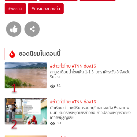
#
ชัชชาติ
#
การเมืองท้องถิ่น
ยอดนิยมในตอนนี้
#ข่าวทั่วไทย
#TNN ช่อง16
สทนช.เตือนน้ำโขงเพิ่ม 1-1.5 เมตร เฝ้าระวัง 8 จังหวัด
ริมโขง
1
31
#ข่าวทั่วไทย
#TNN ช่อง16
นักเรียนเก่าเทพศิรินทร์นนทบุรี แสดงพลัง #saveเทพ
นนท์ เรียกร้องหยุดแชร์ข่าวลือ-ข่าวปลอมเหตุกราดยิง
เคารพผู้สูญเสีย
2
30