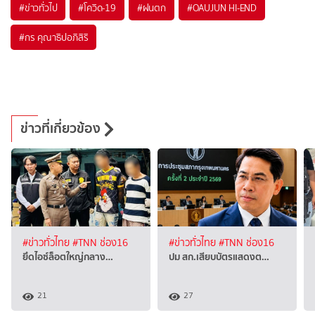
#
ข่าวทั่วไป
#
โควิด-19
#
ฝนตก
#
OAUJUN HI-END
#
กร คุณาธิปอภิสิริ
ข่าวที่เกี่ยวข้อง
#ข่าวทั่วไทย
#TNN ช่อง16
#ข่าวทั่วไทย
#TNN ช่อง16
ยึดไอซ์ล็อตใหญ่กลาง…
ปม สก.เสียบบัตรแสดงต…
21
27