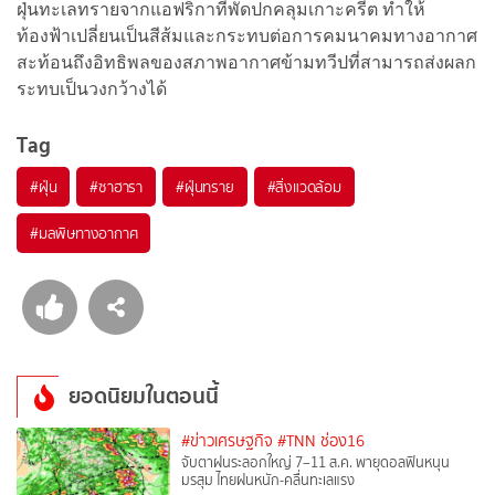
ฝุ่นทะเลทรายจากแอฟริกาที่พัดปกคลุมเกาะครีต ทำให้
ท้องฟ้าเปลี่ยนเป็นสีส้มและกระทบต่อการคมนาคมทางอากาศ
สะท้อนถึงอิทธิพลของสภาพอากาศข้ามทวีปที่สามารถส่งผลก
ระทบเป็นวงกว้างได้
Tag
#
ฝุ่น
#
ซาฮารา
#
ฝุ่นทราย
#
สิ่งแวดล้อม
#
มลพิษทางอากาศ
ยอดนิยมในตอนนี้
#ข่าวเศรษฐกิจ
#TNN ช่อง16
จับตาฝนระลอกใหญ่ 7–11 ส.ค. พายุดอลฟินหนุน
มรสุม ไทยฝนหนัก-คลื่นทะเลแรง