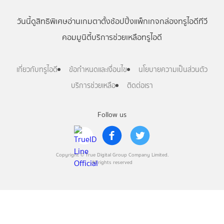
วันนี้
ดู
สิทธิพิเศษ
อ่าน
เกม
ตาตั้ง
ช้อปปิ้ง
แพ็กเกจ
กล่องทรูไอดีทีวี
คอมมูนิตี้
บริการช่วยเหลือทรูไอดี
เกี่ยวกับทรูไอดี
ข้อกำหนดและเงื่อนไข
นโยบายความเป็นส่วนตัว
บริการช่วยเหลือ
ติดต่อเรา
Follow us
Copyright © True Digital Group Company Limited.
All rights reserved