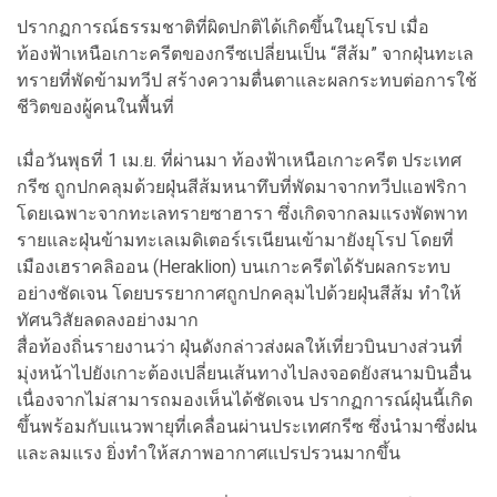
ปรากฏการณ์ธรรมชาติที่ผิดปกติได้เกิดขึ้นในยุโรป เมื่อ
ท้องฟ้าเหนือเกาะครีตของกรีซเปลี่ยนเป็น “สีส้ม” จากฝุ่นทะเล
ทรายที่พัดข้ามทวีป สร้างความตื่นตาและผลกระทบต่อการใช้
ชีวิตของผู้คนในพื้นที่
เมื่อวันพุธที่ 1 เม.ย. ที่ผ่านมา ท้องฟ้าเหนือเกาะครีต ประเทศ
กรีซ ถูกปกคลุมด้วยฝุ่นสีส้มหนาทึบที่พัดมาจากทวีปแอฟริกา
โดยเฉพาะจากทะเลทรายซาฮารา ซึ่งเกิดจากลมแรงพัดพาท
รายและฝุ่นข้ามทะเลเมดิเตอร์เรเนียนเข้ามายังยุโรป โดยที่
เมืองเฮราคลิออน (Heraklion) บนเกาะครีตได้รับผลกระทบ
อย่างชัดเจน โดยบรรยากาศถูกปกคลุมไปด้วยฝุ่นสีส้ม ทำให้
ทัศนวิสัยลดลงอย่างมาก
สื่อท้องถิ่นรายงานว่า ฝุ่นดังกล่าวส่งผลให้เที่ยวบินบางส่วนที่
มุ่งหน้าไปยังเกาะต้องเปลี่ยนเส้นทางไปลงจอดยังสนามบินอื่น
เนื่องจากไม่สามารถมองเห็นได้ชัดเจน ปรากฏการณ์ฝุ่นนี้เกิด
ขึ้นพร้อมกับแนวพายุที่เคลื่อนผ่านประเทศกรีซ ซึ่งนำมาซึ่งฝน
และลมแรง ยิ่งทำให้สภาพอากาศแปรปรวนมากขึ้น