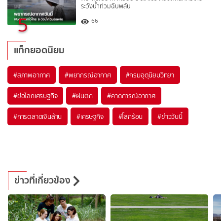
ระวังน้ำท่วมฉับพลัน
5
66
แท็กยอดนิยม
#
สภาพอากาศ
#
พยากรณ์อากาศ
#
กรมอุตุนิยมวิทยา
#
ย่อโลกเศรษฐกิจ
#
ฝนตก
#
คาดการณ์อากาศ
#
การตลาดเงินล้าน
#
เศรษฐกิจ
#
โลกร้อน
#
ข่าววันนี้
ข่าวที่เกี่ยวข้อง