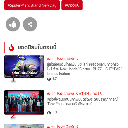
#
Spider-Man: Brand New Day
#
ข่าววันนี้
ยอดนิยมในตอนนี้
#ข่าวประชาสัมพันธ์
สู่สไตล์ใหม่อันไกลโพ้น บัซ ไลท์เยียร์ออกเดินทางครั้ง
ใหม่ ด้วย New Honda "Giorno+ BUZZ LIGHTYEAR"
1
Limited Edition
87
#ข่าวประชาสัมพันธ์
#TNN ช่อง16
เครือซีพีสนับสนุนภาพยนตร์ดังระดับปรากฏการณ์
"Dear You จดหมายรักถึงอาม่า"
2
19
#ข่าวประชาสัมพันธ์