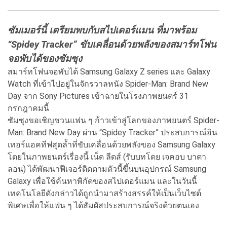
ซัมเมอร์นี้ เตรียมพบกับสไปเดอร์แมน ที่มาพร้อม
“Spidey Tracker”
ขับเคลื่อนด้วยพลังของสมาร์
ทโฟน
จอพับได้ของซัมซุง
สมาร์ทโฟนจอพับได้ Samsung Galaxy Z series และ Galaxy
Watch ที่เข้าไปอยู่ในจักรวาลหนัง Spider-Man: Brand New
Day จาก Sony Pictures เข้าฉายในโรงภาพยนตร์ 31
กรกฎาคมนี้
ซัมซุงขอเชิญชวนแฟน ๆ ก้าวเข้าสู่โลกของภาพยนตร์ Spider-
Man: Brand New Day ผ่าน “Spidey Tracker” ประสบการณ์อิน
เทอร์แอคทีฟสุดล้ำ
ที่ขับเคลื่อนด้วยพลังของ Samsung Galaxy
โดยในภาพยนตร์เรื่องนี้ เน็ด ลีดส์ (รับบทโดย เจคอบ บาตา
ลอน) ได้พัฒนาฟีเจอร์ติดตามตัวนี้ขึ้
นบนอุปกรณ์ Samsung
Galaxy เพื่อใช้ค้นหาพิกัดของสไปเดอร์
แมน และในวันนี้
เทคโนโลยีดังกล่าวได้ถูกนำมาสร้
างสรรค์ให้เป็นเว็บไซต์
พิเศษเพื่
อให้แฟน ๆ ได้สัมผัสประสบการณ์จริงด้
วยตนเอง