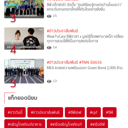
ซีพี แอ็กซ์ตร้า จัดตั้ง “ศูนย์เรียนรู้เกษตรบ้านโนนเขวา”
ยกระดับเกษตรกรไทยให้เติบโตอย่างยั่งยืน
3
15
#ข่าวประชาสัมพันธ์
WearToCare ซีพีอาสา x มูลนิธิโรงพยาบาลเด็ก เปลี่ยน
ทุกการสวมใส่ให้เป็นการส่งต่อโอกาส
4
14
#ข่าวประชาสัมพันธ์
#TNN ช่อง16
MEA แถลงความพร้อมออก Green Bond 2,000 ล้าน
5
13
แท็กยอดนิยม
#
ข่าววันนี้
#
ข่าวประชาสัมพันธ์
#
ซีพีเอฟ
#
cpf
#
ซีพี
#
เจริญโภคภัณฑ์อาหาร
#
เครือเจริญโภคภัณฑ์
#
เครือซีพี