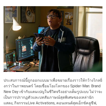
ประสบการณ์นี้ถูกออกแบบมาเพื่
อขยายเรื่องราวให้กว้างไกลยิ่
งกว่าในภาพยนตร์ โดยเชื่อมโยงโลกของ Spider-Man: Brand
New Day เข้ากับแคมเปญในชีวิตจริงอย่
างเต็มรูปแบบ ไม่ว่าจะ
เป็นการปรากฏตัวและบทสั
มภาษณ์สุดพิเศษของเหล่านัก
แสดง, กิจกรรมLive Activations, คอนเทนต์สุดเอ็กซ์คลูซีฟ,