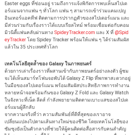
Easter eggs ที่ซ่อนอยู่ รวมถึงการแจ้งพิกัดการพบเห็
นสไปเด
อร์แมนจากแฟน ๆ ทั่วโลก แฟน ๆ สามารถเข้าร่วมแคมเปญ
อินเทอร์
แอคทีฟ ติดตามการปรากฏตัวของสไปเดอร์
แมน และ
มีส่วนร่วมกับเรื่องราวได้
แบบเรียลไทม์ พร้อมเชื่อมต่อกับคอม
มิวนิตี้
แฟนคลับผ่านทาง
SpideyTracker.com
และ X ที่
@Spid
eyTracker
โดย Spidey Tracker พร้อมให้แฟน ๆ ได้ร่วมสัมผัส
แล้วใน 35 ประเทศทั่วโลก
เทคโนโลยีสุดล้ำของ
Galaxy
ในภาพยนตร์
ด้วยการเล่าเรื่องราวที่ผสานเข้
ากับภาพยนตร์อย่างลงตัว ผู้ชม
จะได้เห็นสมาร์ทโฟนจอพั
บได้ Galaxy Z Flip ที่พกพาสะดวกอยู่
ในมื
อของสไปเดอร์แมน พร้อมสัมผัสประสิทธิ
ภาพการทำงาน
หลายหน้าจอพร้อมกั
นของ Galaxy Z Fold และ Galaxy Watch
ในจังหวะที่เน็ด ลีดส์ กำลังพยายามติ
ดตามเบาะแสของสไปเด
อร์แมนผู้ลึ
กลับ
จากความจริงที่ว่า ความสัมพันธ์ที่ดีที่สุ
ดของเราอาจ
เปลี่ยนแปลงไปตามเส้
นทางใหม่ของชีวิต โดยเทคโนโลยีของ
ซัมซุงยังเป็นตั
วกลางที่ช่วยให้ผู้คนติดต่อสื่
อสารกับคนสำคัญ