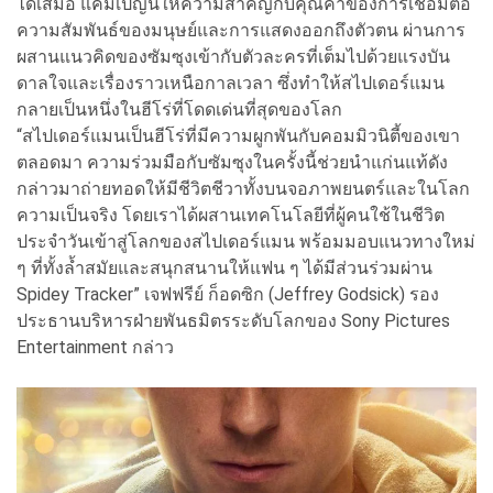
ได้เสมอ แคมเปญนี้ให้ความสำคัญกับคุณค่
าของการเชื่อมต่อ
ความสัมพันธ์
ของมนุษย์และการแสดงออกถึงตัวตน ผ่านการ
ผสานแนวคิดของซัมซุงเข้
ากับตัวละครที่เต็มไปด้วยแรงบั
น
ดาลใจและเรื่องราวเหนือกาลเวลา ซึ่งทำให้สไปเดอร์แมน
กลายเป็
นหนึ่งในฮีโร่ที่โดดเด่นที่สุ
ดของโลก
“สไปเดอร์แมนเป็นฮีโร่ที่มี
ความผูกพันกับคอมมิวนิตี้
ของเขา
ตลอดมา ความร่วมมือกับซัมซุงในครั้งนี้
ช่วยนำแก่นแท้ดัง
กล่าวมาถ่
ายทอดให้มีชีวิตชีวาทั้
งบนจอภาพยนตร์และในโลก
ความเป็
นจริง โดยเราได้ผสานเทคโนโลยีที่ผู้
คนใช้ในชีวิต
ประจำวันเข้าสู่
โลกของสไปเดอร์แมน พร้อมมอบแนวทางใหม่
ๆ ที่ทั้งล้ำสมัยและสนุกสนานให้
แฟน ๆ ได้มีส่วนร่วมผ่าน
Spidey Tracker” เจฟฟรีย์ ก็อดซิก (Jeffrey Godsick) รอง
ประธานบริหารฝ่ายพันธมิ
ตรระดับโลกของ Sony Pictures
Entertainment กล่าว