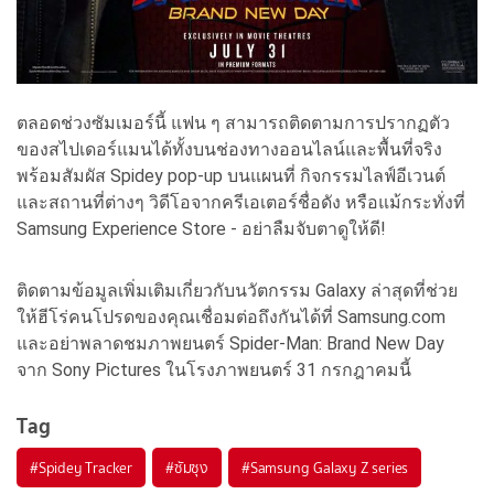
ตลอดช่วงซัมเมอร์นี้ แฟน ๆ สามารถติดตามการปรากฏตั
ว
ของสไปเดอร์แมนได้ทั้งบนช่
องทางออนไลน์และพื้นที่จริง
พร้อมสัมผัส Spidey pop-up บนแผนที่ กิจกรรมไลฟ์อีเวนต์
และสถานที่ต่างๆ วิดีโอจากครี
เอเตอร์ชื่อดัง หรือแม้กระทั่งที่
Samsung Experience Store - อย่าลืมจับตาดูให้ดี!
ติดตามข้อมูลเพิ่มเติมเกี่ยวกั
บนวัตกรรม Galaxy ล่าสุดที่ช่วย
ให้ฮีโร่
คนโปรดของคุณเชื่อมต่อถึงกันได้
ที่ Samsung.com
และอย่าพลาดชมภาพยนตร์ Spider-Man: Brand New Day
จาก Sony Pictures ในโรงภาพยนตร์ 31 กรกฎาคมนี้
Tag
#
Spidey Tracker
#
ซัมซุง
#
Samsung Galaxy Z series