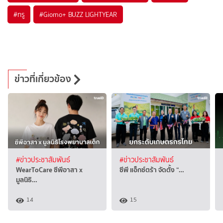
#
ทรู
#
Giorno+ BUZZ LIGHTYEAR
ข่าวที่เกี่ยวข้อง
#ข่าวประชาสัมพันธ์
#ข่าวประชาสัมพันธ์
WearToCare ซีพีอาสา x
ซีพี แอ็กซ์ตร้า จัดตั้ง “…
มูลนิธิ…
14
15