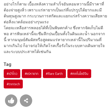
อย่างไรก็ตาม เบื้องหลังความสำเร็จอันหอมหวานนี้มีราคาที่
ต้องจ่ายสูงลิ่ว เพราะแร่หายากเป็นแร่ที่แปรรูปได้ยากและมี
ต้นทุนสูงมาก กระบวนการสกัดและแยกแร่สร้างความเสียหาย
ต่อสิ่งแวดล้อมอย่างรุนแรง
โดยจะเหลือสารพลอยได้ที่เป็นพิษตกค้าง ซึ่งหากจัดเก็บไม่ดี
พอ สารพิษเหล่านี้จะซึมลึกปนเปื้อนทั้งในดินและน้ำ นอกจาก
นี้ หากมนุษย์สัมผัสหรือสูดดมแร่หายากเหล่านี้ในปริมาณที่
มากเกินไป ก็อาจก่อให้เกิดโรคเรื้อรังในระบบทางเดินหายใจ
และระบบประสาทได้เช่นกัน
Tag
#
เป่าโถว
#
แร่หายาก
#
Rare Earth
#
เทคโนโลยีจีน
#
tnntech