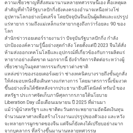
ความเชี่ยวชาญที่สั่งสมมานานหลายทศวรรษนี้เอง คือเหตุผล
สำคัญที่ทำให้รัฐบาลปักกิ่งยังคงครองอำนาจเหนือห่วงโซ่
อุปทานโลกอย่างเบ็ดเสร็จ โดยปัจจุบันจีนเป็นผู้ผลิตและแปรรูป
แร่หายาก รวมถึงแม่เหล็กแร่หายากสูงถึงกว่าร้อยละ 90 ของ
โลก
สำนักข่าวรอยเตอร์รายงานว่า ปัจจุบันรัฐบาลปักกิ่ง กำลัง
ปกป้ององค์ความรู้นี้อย่างสุดกำลัง โดยตั้งแต่ปี 2023 จีนได้สั่ง
ห้ามส่งออกเทคโนโลยีและอุปกรณ์ที่เกี่ยวข้องกับการผลิตแร่
หายากอย่างเด็ดขาด นอกจากนี้ ยังจำกัดการติดต่อระหว่างผู้
เชี่ยวชาญในอุตสาหกรรมกับชาวต่างชาติ
แหล่งข่าวของรอยเตอร์เผยว่า ช่างเทคนิคบางรายถึงขั้นถูกสั่ง
ให้ส่งมอบหนังสือเดินทางแก่ทางการ โดยมาตรการนี้เข้มงวด
ขึ้นอย่างเห็นได้ชัดหลังจากประธานาธิบดีโดนัลด์ ทรัมป์ ของ
สหรัฐฯ ประกาศจัดเก็บภาษีศุลกากรภายใต้นโยบาย
Liberation Day เมื่อเดือนเมษายน ปี 2025 ที่ผ่านมา
แม้ว่าผู้นำสหรัฐฯ และชาติตะวันตกจะพยายามอัดฉีดเงินทุน
จำนวนมหาศาลเพื่อสร้างโรงงานแปรรูปของตัวเอง และหวัง
จะทลายการผูกขาดของจีน แต่จีนก็ยังคงได้เปรียบอย่างมาก
จากบุคลากร ที่สร้างขึ้นมานานหลายทศวรรษ