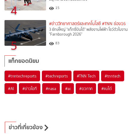
4
15
#ข่าววิทยาศาสตร์และเทคโนโลยี
#TNN ช่อง16
3 ยักษ์ใหญ่ "แท็กซี่บินได้" พลังงานไฟฟ้า โชว์ตัวในงาน
"Farnborough 2026"
5
83
แท็กยอดนิยม
#
tnntechreports
#
techreports
#
TNN Tech
#
tnntech
#
AI
#
ข่าวไอที
#
nasa
#
ai
#
อวกาศ
#
แบไต๋
ข่าวที่เกี่ยวข้อง