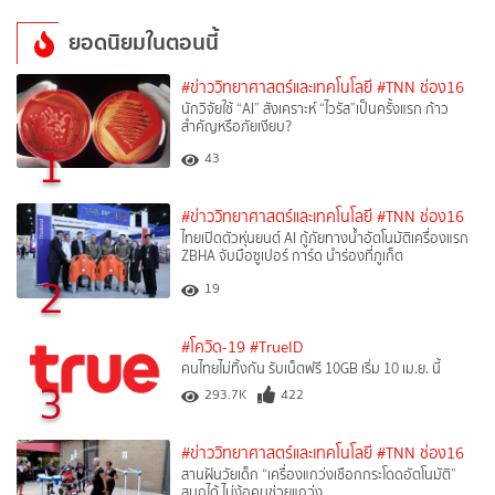
ยอดนิยมในตอนนี้
#ข่าววิทยาศาสตร์และเทคโนโลยี
#TNN ช่อง16
นักวิจัยใช้ “AI” สังเคราะห์ “ไวรัส”เป็นครั้งแรก ก้าว
สำคัญหรือภัยเงียบ?
1
43
#ข่าววิทยาศาสตร์และเทคโนโลยี
#TNN ช่อง16
ไทยเปิดตัวหุ่นยนต์ AI กู้ภัยทางน้ำอัตโนมัติเครื่องแรก
ZBHA จับมือซูเปอร์ การ์ด นำร่องที่ภูเก็ต
2
19
#โควิด-19
#TrueID
คนไทยไม่ทิ้งกัน รับเน็ตฟรี 10GB เริ่ม 10 เม.ย. นี้
3
293.7K
422
#ข่าววิทยาศาสตร์และเทคโนโลยี
#TNN ช่อง16
สานฝันวัยเด็ก “เครื่องแกว่งเชือกกระโดดอัตโนมัติ”
สนุกได้ ไม่ง้อคนช่วยแกว่ง