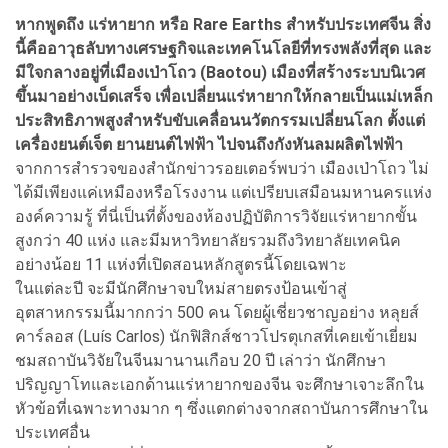
หากพูดถึง แร่หายาก หรือ Rare Earths สำหรับประเทศจีน สิ่ง
นี้คืออาวุธลับทางเศรษฐกิจและเทคโนโลยีที่ทรงพลังที่สุด และ
มีใจกลางอยู่ที่เมืองเป่าโถว (Baotou) เมืองที่สร้างระบบนิเวศ
ขึ้นมาอย่างเบ็ดเสร็จ เพื่อเปลี่ยนแร่หายากให้กลายเป็นแม่เหล็ก
ประสิทธิภาพสูงสำหรับขับเคลื่อนนวัตกรรมเปลี่ยนโลก ตั้งแต่
เครื่องยนต์เจ็ต ยานยนต์ไฟฟ้า ไปจนถึงกังหันลมผลิตไฟฟ้า
จากการสำรวจของสำนักข่าวรอยเตอร์พบว่า เมืองเป่าโถว ไม่
ได้มีเพียงแค่เหมืองหรือโรงงาน แต่เปรียบเสมือนมหานครแห่ง
องค์ความรู้ ที่นี่เป็นที่ตั้งของห้องปฏิบัติการวิจัยแร่หายากขั้น
สูงกว่า 40 แห่ง และมีมหาวิทยาลัยรวมถึงวิทยาลัยเทคนิค
อย่างน้อย 11 แห่งที่เปิดสอนหลักสูตรนี้โดยเฉพาะ
ในแต่ละปี จะมีนักศึกษาจบใหม่สายตรงป้อนเข้าสู่
อุตสาหกรรมนี้มากกว่า 500 คน โดยผู้เชี่ยวชาญอย่าง หลุยส์
คาร์ลอส (Luís Carlos) นักฟิสิกส์ชาวโปรตุเกสที่เคยเข้าเยี่ยม
ชมสถาบันวิจัยในจีนมานานเกือบ 20 ปี เล่าว่า นักศึกษา
ปริญญาโทและเอกด้านแร่หายากของจีน จะศึกษาเจาะลึกใน
หัวข้อที่เฉพาะทางมาก ๆ ซึ่งแตกต่างจากสถาบันการศึกษาใน
ประเทศอื่น