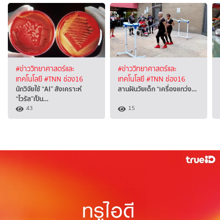
#ข่าววิทยาศาสตร์และ
#ข่าววิทยาศาสตร์และ
เทคโนโลยี
#TNN ช่อง16
เทคโนโลยี
#TNN ช่อง16
นักวิจัยใช้ “AI” สังเคราะห์
สานฝันวัยเด็ก “เครื่องแกว่ง…
“ไวรัส”เป็น…
43
15