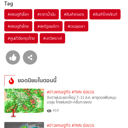
Tag
#
เศรษฐกิจโลก
#
ราคาน้ำมัน
#
สินค้าเกษตร
#
สินค้าโภคภัณฑ์
#
เศรษฐกิจไทย
#
สหรัฐอเมริกา
#
เวเนซุเอลา
#
ศูนย์วิจัยกรุงไทย
#
บทวิเคราะห์
ยอดนิยมในตอนนี้
#ข่าวเศรษฐกิจ
#TNN ช่อง16
จับตาฝนระลอกใหญ่ 7–11 ส.ค. พายุดอลฟินหนุน
มรสุม ไทยฝนหนัก-คลื่นทะเลแรง
1
610
#ข่าวเศรษฐกิจ
#TNN ช่อง16