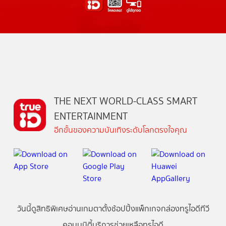
THE NEXT WORLD-CLASS SMART
ENTERTAINMENT
อีกขั้นของความบันเทิงระดับโลกตรงใจคุณ
วันนี้
ดู
สิทธิพิเศษ
อ่าน
เกม
ตาตั้ง
ช้อปปิ้ง
แพ็กเกจ
กล่องทรูไอดีทีวี
คอมมูนิตี้
บริการช่วยเหลือทรูไอดี