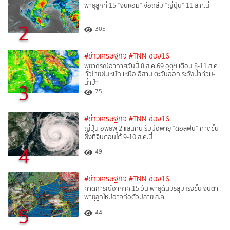
พายุลูกที่ 15 “จันหอม” จ่อถล่ม “ญี่ปุ่น” 11 ส.ค.นี้
2
305
#ข่าวเศรษฐกิจ
#TNN ช่อง16
พยากรณ์อากาศวันนี้ 8 ส.ค.69 อุตุฯ เตือน 8-11 ส.ค
ทั่วไทยฝนหนัก เหนือ อีสาน ตะวันออก ระวังน้ำท่วม-
น้ำป่า
3
75
#ข่าวเศรษฐกิจ
#TNN ช่อง16
ญี่ปุ่น อพยพ 2 แสนคน รับมือพายุ “ดอลฟิน” คาดขึ้น
ฝั่งที่จีนตอนใต้ 9-10 ส.ค.นี้
4
49
#ข่าวเศรษฐกิจ
#TNN ช่อง16
คาดการณ์อากาศ 15 วัน พายุดันมรสุมแรงขึ้น จับตา
พายุลูกใหม่อาจก่อตัวปลาย ส.ค.
5
44