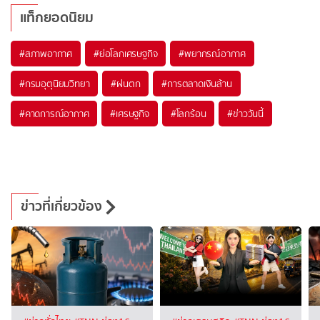
แท็กยอดนิยม
#
สภาพอากาศ
#
ย่อโลกเศรษฐกิจ
#
พยากรณ์อากาศ
#
กรมอุตุนิยมวิทยา
#
ฝนตก
#
การตลาดเงินล้าน
#
คาดการณ์อากาศ
#
เศรษฐกิจ
#
โลกร้อน
#
ข่าววันนี้
ข่าวที่เกี่ยวข้อง