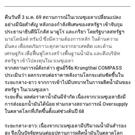
คืนวันที่ 3 ม.ค. 69 สถานการณ์ในเวเนซุเอลาเปลี่ยนแปลง
อย่างมีนัยสำคัญ หลังกองกำลังพิเศษของสหรัฐฯ เข้าจับกุม
ประธานาธิบดีนิโกลัส มาดูโร และภริยา โดยรัฐบาลสหรัฐฯ
นายโดนัลด์ ทรัมป์ ซึ่งมีความต้องการหลัก ในด้านความ
มั่นคง เพื่อลดภัยภาวะคุกคามจากยาเสพติด และด้าน
เศรษฐกิจ เพื่อฟื้นฟูโครงสร้างพื้นฐานน้ำมัน และดึงบริษัท
สหรัฐฯ เข้าไปลงทุนในเวเนซุเอลา
จากสถานการณ์ดังกล่าว ศูนย์วิจัย Krungthai COMPASS
ประเมินว่า ผลกระทบต่อราคาพลังงานโลกจะเด่นชัดขึ้นใน
ระยะกลาง-ยาว จากการเข้าไปมีบทบาทในการผลิตน้ำมันของ
สหรัฐฯ ในเวเนซุเอลา
ระยะสั้น: ผลต่อราคาน้ำมันมีจำกัด เนื่องจากเวเนซุเอลายังมี
การส่งออกน้ำมันได้น้อย ท่ามกลางสถานการณ์ Oversupply
ในตลาดโลกที่เกิดขึ้นตั้งแต่ช่วงต้นปี 68
ระยะกลาง-ยาว: เนื่องจากเวเนซุเอลามีปริมาณน้ำมันสำรอง
สูง จึงเป็นปัจจัยหนุนต่ออุปทานการผลิตน้ำมันในตลาดโลก