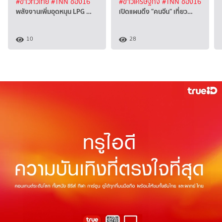
#ข่าวทั่วไทย
#TNN ช่อง16
#ข่าวเศรษฐกิจ
#TNN ช่อง16
พลังงานเพิ่มอุดหนุน LPG …
เปิดแผนดึง "คนจีน" เที่ยว…
10
28