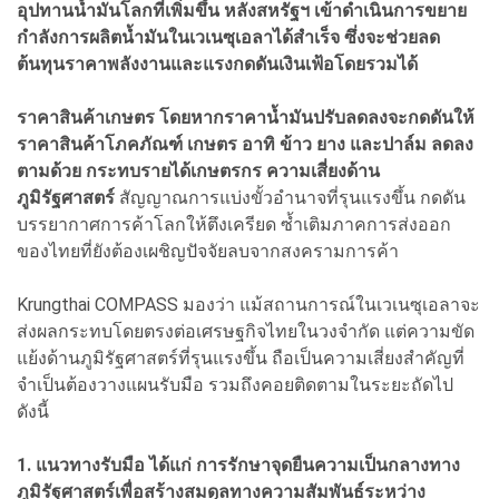
อุปทานน้ำมันโลกที่เพิ่มขึ้น หลังสหรัฐฯ เข้าดำเนินการขยาย
กำลังการผลิตน้ำมันในเวเนซุเอลาได้สำเร็จ ซึ่งจะช่วยลด
ต้นทุนราคาพลังงานและแรงกดดันเงินเฟ้อโดยรวมได้
ราคาสินค้าเกษตร โดยหากราคาน้ำมันปรับลดลงจะกดดันให้
ราคาสินค้าโภคภัณฑ์ เกษตร อาทิ ข้าว ยาง และปาล์ม ลดลง
ตามด้วย กระทบรายได้เกษตรกร
ความเสี่ยงด้าน
ภูมิรัฐศาสตร์
สัญญาณการแบ่งขั้วอำนาจที่รุนแรงขึ้น กดดัน
บรรยากาศการค้าโลกให้ตึงเครียด ซ้ำเติมภาคการส่งออก
ของไทยที่ยังต้องเผชิญปัจจัยลบจากสงครามการค้า
Krungthai COMPASS มองว่า แม้สถานการณ์ในเวเนซุเอลาจะ
ส่งผลกระทบโดยตรงต่อเศรษฐกิจไทยในวงจำกัด แต่ความขัด
แย้งด้านภูมิรัฐศาสตร์ที่รุนแรงขึ้น ถือเป็นความเสี่ยงสำคัญที่
จำเป็นต้องวางแผนรับมือ รวมถึงคอยติดตามในระยะถัดไป
ดังนี้
1. แนวทางรับมือ ได้แก่ การรักษาจุดยืนความเป็นกลางทาง
ภูมิรัฐศาสตร์เพื่อสร้างสมดุลทางความสัมพันธ์ระหว่าง