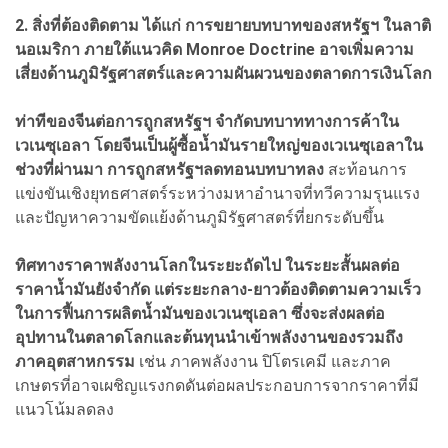
2. สิ่งที่ต้องติดตาม ได้แก่ การขยายบทบาทของสหรัฐฯ ในลาติ
นอเมริกา ภายใต้แนวคิด Monroe Doctrine อาจเพิ่มความ
เสี่ยงด้านภูมิรัฐศาสตร์และความผันผวนของตลาดการเงินโลก
ท่าทีของจีนต่อการถูกสหรัฐฯ จำกัดบทบาททางการค้าใน
เวเนซุเอลา โดยจีนเป็นผู้ซื้อน้ำมันรายใหญ่ของเวเนซุเอลาใน
ช่วงที่ผ่านมา การถูกสหรัฐฯลดทอนบทบาทลง
สะท้อนการ
แข่งขันเชิงยุทธศาสตร์ระหว่างมหาอำนาจที่ทวีความรุนแรง
และปัญหาความขัดแย้งด้านภูมิรัฐศาสตร์ที่ยกระดับขึ้น
ทิศทางราคาพลังงานโลกในระยะถัดไป ในระยะสั้นผลต่อ
ราคาน้ำมันยังจำกัด แต่ระยะกลาง-ยาวต้องติดตามความเร็ว
ในการฟื้นการผลิตน้ำมันของเวเนซุเอลา ซึ่งจะส่งผลต่อ
อุปทานในตลาดโลกและต้นทุนนำเข้าพลังงานของรวมถึง
ภาคอุตสาหกรรม
เช่น ภาคพลังงาน ปิโตรเคมี และภาค
เกษตรที่อาจเผชิญแรงกดดันต่อผลประกอบการจากราคาที่มี
แนวโน้มลดลง