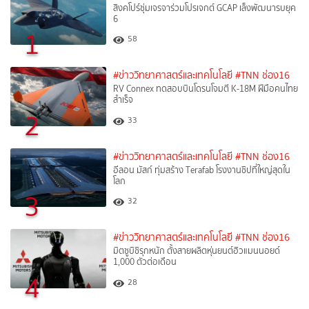
สิงคโปร์ซุ่มเจรจาร่วมโปรเจกต์ GCAP เล็งพัฒนารบยุค
6
1
58
#ข่าววิทยาศาสตร์และเทคโนโลยี
#TNN ช่อง16
RV Connex ทดสอบบินโดรนโจมตี K-18M ฝีมือคนไทย
สำเร็จ
2
33
#ข่าววิทยาศาสตร์และเทคโนโลยี
#TNN ช่อง16
อีลอน มัสก์ ทุ่มสร้าง Terafab โรงงานชิปที่ใหญ่สุดใน
โลก
3
32
#ข่าววิทยาศาสตร์และเทคโนโลยี
#TNN ช่อง16
มิตซูบิชิรุกหนัก ตั้งสายผลิตหุ่นยนต์ฮิวแมนนอยด์
1,000 ตัวต่อเดือน
4
28