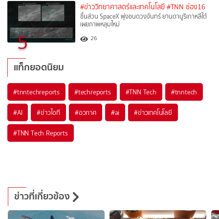
#ข่าววิทยาศาสตร์และเทคโนโลยี
#TNN ช่อง16
ชิ้นส่วน SpaceX พุ่งชนดวงจันทร์ ยานดานูริเกาหลีใต้
เผยภาพหลุมใหม่
5
26
แท็กยอดนิยม
#
tnntechreports
#
techreports
#
TNN Tech
#
tnntech
#
AI
#
ข่าวไอที
#
อวกาศ
#
ai
#
ข่าวเทคโนโลยี
#
TNN Tech Reports
ข่าวที่เกี่ยวข้อง