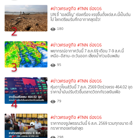
#ข่าวเศรษฐกิจ
#TNN ช่อง16
UN ชี้ "เอลนีโญ" เร่งเครื่อง แรงขึ้นตั้งแต่ส.ค.นี้เป็นต้น
ไป โลกเตรียมรับศึกอากาศสุดขั้ว!
2
180
#ข่าวเศรษฐกิจ
#TNN ช่อง16
พยากรณ์อากาศวันนี้ 7 ส.ค.69 เตือน 7-9 ส.ค.นี้
เหนือ–อีสาน–ตะวันออก เสี่ยงน้ำท่วมฉับพลัน
3
95
#ข่าวเศรษฐกิจ
#TNN ช่อง16
หุ้นดาวโจนส์วันนี้ 7 ส.ค. 2569 ปิดร่วงแรง 464.02 จุด
ราคาน้ำมันปรับตัวขึ้นตลาดวิตกกังวลเงินเฟ้อ
4
79
#ข่าวเศรษฐกิจ
#TNN ช่อง16
ราคาทองรูปพรรณวันนี้ 6 ส.ค. 2569 รวมทุกขนาด เช็
กราคาทองแท่งล่าสุด
298