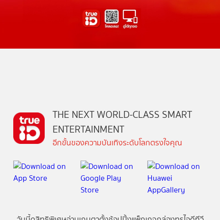
THE NEXT WORLD-CLASS SMART
ENTERTAINMENT
อีกขั้นของความบันเทิงระดับโลกตรงใจคุณ
วันนี้
ดู
สิทธิพิเศษ
อ่าน
เกม
ตาตั้ง
ช้อปปิ้ง
แพ็กเกจ
กล่องทรูไอดีทีวี