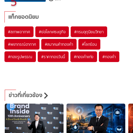
5
แท็กยอดนิยม
#
สภาพอากาศ
#
ย่อโลกเศรษฐกิจ
#
กรมอุตุนิยมวิทยา
#
พยากรณ์อากาศ
#
สมาคมค้าทองคำ
#
โลกร้อน
#
ทองรูปพรรณ
#
ราคาทองวันนี้
#
ทองคำแท่ง
#
ทองคำ
ข่าวที่เกี่ยวข้อง