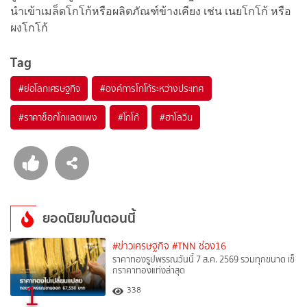
นำเข้าเมล็ดโกโก้หรือผลิตภัณฑ์ข้างเคียง เช่น เนยโกโก้ หรือ
ผงโกโก้
Tag
#
ย่อโลกเศรษฐกิจ
#
องค์การโกโก้ระหว่างประเทศ
#
ราคาช็อกโกแลตแพง
#
โกโก้
#
ฮาโลวีน
ยอดนิยมในตอนนี้
#ข่าวเศรษฐกิจ
#TNN ช่อง16
ราคาทองรูปพรรณวันนี้ 7 ส.ค. 2569 รวมทุกขนาด เช็
กราคาทองแท่งล่าสุด
1
338