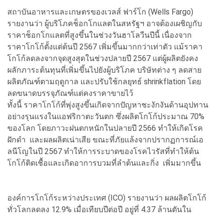
สถาบันอาหารและเกษตรของเวลส์ ฟาร์โก (Wells Fargo)
รายงานว่า ผู้บริโภคช็อกโกแลตในสหรัฐฯ อาจต้องเผชิญกับ
ราคาช็อกโกแลตที่สูงขึ้นในช่วงวันฮาโลวีนปีนี้ เนื่องจาก
ราคาโกโก้ตั้งแต่ต้นปี 2567 เพิ่มขึ้นมากกว่าเท่าตัว แม้ราคา
โกโก้ลดลงจากจุดสูงสุดในช่วงปลายปี 2567 แต่ผู้ผลิตยังคง
ผลักภาระต้นทุนที่เพิ่มขึ้นไปยังผู้บริโภค บริษัทต่าง ๆ ลดสาย
ผลิตภัณฑ์ตามฤดูกาล และปรับใช้กลยุทธ์ shrinkflation โดย
ลดขนาดบรรจุภัณฑ์แต่คงราคาขายไว้
ทั้งนี้ ราคาโกโก้ที่พุ่งสูงขึ้นเกิดจากปัญหาชะงักงันด้านอุปทาน
อย่างรุนแรงในแอฟริกาตะวันตก ซึ่งผลิตโกโก้ประมาณ 70%
ของโลก โดยภาวะฝนตกหนักในปลายปี 2566 ทำให้เกิดโรค
ฝักดำ และผลผลิตเน่าเสีย ขณะที่ภัยแล้งจากปรากฏการณ์เอ
ลนีโญในปี 2567 ทำให้การระบาดของโรคไวรัสที่ทำให้ต้น
โกโก้ติดเชื้อและเกิดอาการบวมที่ลำต้นและกิ่ง เพิ่มมากขึ้น
องค์การโกโก้ระหว่างประเทศ (ICO) รายงานว่า ผลผลิตโกโก้
ทั่วโลกลดลง 12.9% เมื่อเทียบปีต่อปี อยู่ที่ 4.37 ล้านตันใน