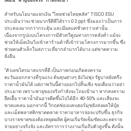
เตือน “พายุของจริง” กำลังจะมา
สำหรับนโยบายแจกเงิน “ไทยช่วยไทยพลัส” TISCO ESU
ประเมินว่าจะช่วยบวกจีดีพีได้ราว 0.3 ppt ซึ่งมองว่าเป็นการ
ประคองมากกว่ากระตุ้น และมีผลแค่ชั่วคราวเท่านั้น
เนื่องจากรูปแบบโครงการมีตัวทวีคูณทางการคลังต่ำ แม้จะ
ช่วยให้เม็ดเงินวิ่งเข้าหาร้านค้าที่เข้าร่วมโครงการมากขึ้น ซึ่ง
ช่วยคนตัวเล็กในสภาวะที่ยากลำบากได้บาง แต่ขาดความ
ยั่งยืน
“ตัวเลขไตรมาสแรกที่ดี เป็นภาพก่อนเกิดสงคราม
ตะวันออกกลางที่รุนแรง ต้นทุนต่างๆ ยังไม่พุ่ง รัฐบาลยังตรึง
ราคาน้ำมันได้ แต่ภาพวันนี้ต่างออกไปสิ้นเชิง ขอเตือนว่าอย่า
ประมาท เพราะพายุของจริงกำลังจะโถมเข้ามา หากสงคราม
ยืดเยื้อ ราคาน้ำมันอาจดีดขึ้นไปได้อีก 40-50% และเสี่ยงจะ
ขาดแคลน นอกจากนี้ วิกฤตช่องแคบฮอร์มุซยังส่งผลให้ปุ๋ย
และเม็ดพลาสติกขาดตลาด ราคาอาหารจ่อจะปรับขึ้น ธุรกิจ
บางรายขาดของต้องหยุดผลิต ผู้คนเริ่มรัดเข็มขัดและลดราย
จ่ายอย่างจริงจัง และอัตราการว่างงานเริ่มถีบตัวสูงขึ้น ดังนั้น