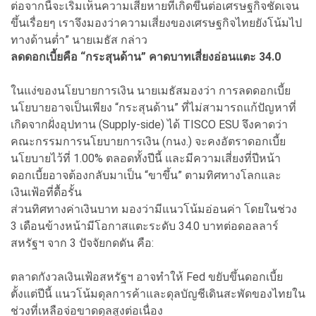
ต่อจากนี้จะเริ่มเห็นความเสียหายที่เกิดขึ้นต่อเศรษฐกิจชัดเจน
ขึ้นเรื่อยๆ เราจึงมองว่าความเสี่ยงของเศรษฐกิจไทยยังโน้มไป
ทางด้านต่ำ” นายเมธัส กล่าว
ลดดอกเบี้ยคือ “กระสุนด้าน” คาดบาทเสี่ยงอ่อนแตะ 34.0
ในแง่ของนโยบายการเงิน นายเมธัสมองว่า การลดดอกเบี้ย
นโยบายอาจเป็นเพียง “กระสุนด้าน” ที่ไม่สามารถแก้ปัญหาที่
เกิดจากฝั่งอุปทาน (Supply-side) ได้ TISCO ESU จึงคาดว่า
คณะกรรมการนโยบายการเงิน (กนง.) จะคงอัตราดอกเบี้ย
นโยบายไว้ที่ 1.00% ตลอดทั้งปีนี้ และมีความเสี่ยงที่ปีหน้า
ดอกเบี้ยอาจต้องกลับมาเป็น “ขาขึ้น” ตามทิศทางโลกและ
เงินเฟ้อที่ดื้อรั้น
ส่วนทิศทางค่าเงินบาท มองว่ามีแนวโน้มอ่อนค่า โดยในช่วง
3 เดือนข้างหน้ามีโอกาสแตะระดับ 34.0 บาทต่อดอลลาร์
สหรัฐฯ จาก 3 ปัจจัยกดดัน คือ:
ตลาดกังวลเงินเฟ้อสหรัฐฯ อาจทำให้ Fed ขยับขึ้นดอกเบี้ย
ตั้งแต่ปีนี้ แนวโน้มดุลการค้าและดุลบัญชีเดินสะพัดของไทยใน
ช่วงที่เหลือจ่อขาดดุลสูงต่อเนื่อง