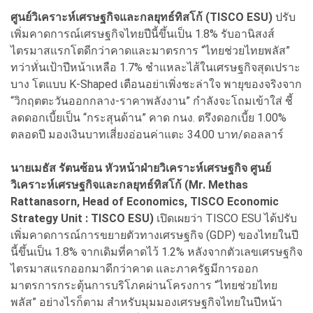
ศูนย์วิเคราะห์เศรษฐกิจและกลยุทธ์ทิสโก้ (TISCO ESU)
ปรับ
เพิ่มคาดการณ์เศรษฐกิจไทยปีนี้ขึ้นเป็น 1.8% รับอานิสงส์
ไตรมาสแรกโตดีกว่าคาดและมาตรการ “ไทยช่วยไทยพลัส”
ทว่าหั่นเป้าปีหน้าเหลือ 1.7% ชำแหละไส้ในเศรษฐกิจสุดเปราะ
บาง โตแบบ K-Shaped เตือนอย่าเพิ่งชะล่าใจ พายุของจริงจาก
“วิกฤตตะวันออกกลาง-ราคาพลังงาน” กำลังจะโถมเข้าใส่ ชี้
ลดดอกเบี้ยเป็น “กระสุนด้าน” คาด กนง. ตรึงดอกเบี้ย 1.00%
ตลอดปี มองเงินบาทเสี่ยงอ่อนค่าแตะ 34.00 บาท/ดอลลาร์
นายเมธัส รัตนซ้อน หัวหน้าฝ่ายวิเคราะห์เศรษฐกิจ ศูนย์
วิเคราะห์เศรษฐกิจและกลยุทธ์ทิสโก้ (Mr. Methas
Rattanasorn, Head of Economics, TISCO Economic
Strategy Unit : TISCO ESU)
เปิดเผยว่า TISCO ESU ได้ปรับ
เพิ่มคาดการณ์การขยายตัวทางเศรษฐกิจ (GDP) ของไทยในปี
นี้ขึ้นเป็น 1.8% จากเดิมที่คาดไว้ 1.2% หลังจากตัวเลขเศรษฐกิจ
ไตรมาสแรกออกมาดีกว่าคาด และภาครัฐมีการออก
มาตรการกระตุ้นการบริโภคผ่านโครงการ “ไทยช่วยไทย
พลัส” อย่างไรก็ตาม สำหรับมุมมองเศรษฐกิจไทยในปีหน้า