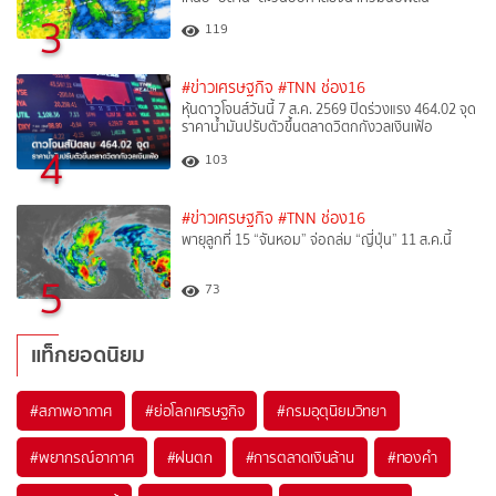
3
119
#ข่าวเศรษฐกิจ
#TNN ช่อง16
หุ้นดาวโจนส์วันนี้ 7 ส.ค. 2569 ปิดร่วงแรง 464.02 จุด
ราคาน้ำมันปรับตัวขึ้นตลาดวิตกกังวลเงินเฟ้อ
4
103
#ข่าวเศรษฐกิจ
#TNN ช่อง16
พายุลูกที่ 15 “จันหอม” จ่อถล่ม “ญี่ปุ่น” 11 ส.ค.นี้
5
73
แท็กยอดนิยม
#
สภาพอากาศ
#
ย่อโลกเศรษฐกิจ
#
กรมอุตุนิยมวิทยา
#
พยากรณ์อากาศ
#
ฝนตก
#
การตลาดเงินล้าน
#
ทองคำ