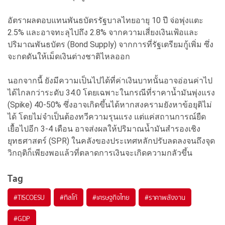
อัตราผลตอบแทนพันธบัตรรัฐบาลไทยอายุ 10 ปี จ่อพุ่งแตะ
2.5% และอาจทะลุไปถึง 2.8% จากความเสี่ยงเงินเฟ้อและ
ปริมาณพันธบัตร (Bond Supply) จากการที่รัฐเตรียมกู้เพิ่ม ซึ่ง
จะกดดันให้เม็ดเงินต่างชาติไหลออก
นอกจากนี้ ยังมีความเป็นไปได้ที่ค่าเงินบาทนั้นอาจอ่อนค่าไป
ได้ไกลกว่าระดับ 34.0 โดยเฉพาะในกรณีที่ราคาน้ำมันพุ่งแรง
(Spike) 40-50% ซึ่งอาจเกิดขึ้นได้หากสงครามยังหาข้อยุติไม่
ได้ โดยไม่จำเป็นต้องทวีความรุนแรง แต่แค่สถานการณ์ยืด
เยื้อไปอีก 3-4 เดือน อาจส่งผลให้ปริมาณน้ำมันสำรองเชิง
ยุทธศาสตร์ (SPR) ในคลังของประเทศหลักปรับลดลงจนถึงจุด
วิกฤติก็เพียงพอแล้วที่ตลาดการเงินจะเกิดความกลัวขึ้น
Tag
#
TISCOESU
#
ทิสโก้
#
เศรษฐกิจไทย
#
ราคาพลังงาน
#
GDP