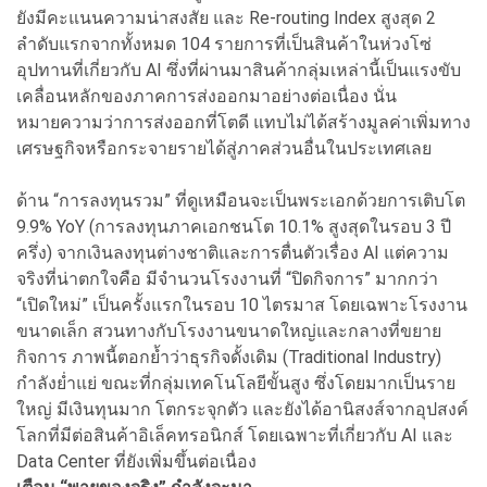
ยังมีคะแนนความน่าสงสัย และ Re-routing Index สูงสุด 2
ลำดับแรกจากทั้งหมด 104 รายการที่เป็นสินค้าในห่วงโซ่
อุปทานที่เกี่ยวกับ AI ซึ่งที่ผ่านมาสินค้ากลุ่มเหล่านี้เป็นแรงขับ
เคลื่อนหลักของภาคการส่งออกมาอย่างต่อเนื่อง นั่น
หมายความว่าการส่งออกที่โตดี แทบไม่ได้สร้างมูลค่าเพิ่มทาง
เศรษฐกิจหรือกระจายรายได้สู่ภาคส่วนอื่นในประเทศเลย
ด้าน “การลงทุนรวม” ที่ดูเหมือนจะเป็นพระเอกด้วยการเติบโต
9.9% YoY (การลงทุนภาคเอกชนโต 10.1% สูงสุดในรอบ 3 ปี
ครึ่ง) จากเงินลงทุนต่างชาติและการตื่นตัวเรื่อง AI แต่ความ
จริงที่น่าตกใจคือ มีจำนวนโรงงานที่ “ปิดกิจการ” มากกว่า
“เปิดใหม่” เป็นครั้งแรกในรอบ 10 ไตรมาส โดยเฉพาะโรงงาน
ขนาดเล็ก สวนทางกับโรงงานขนาดใหญ่และกลางที่ขยาย
กิจการ ภาพนี้ตอกย้ำว่าธุรกิจดั้งเดิม (Traditional Industry)
กำลังย่ำแย่ ขณะที่กลุ่มเทคโนโลยีขั้นสูง ซึ่งโดยมากเป็นราย
ใหญ่ มีเงินทุนมาก โตกระจุกตัว และยังได้อานิสงส์จากอุปสงค์
โลกที่มีต่อสินค้าอิเล็คทรอนิกส์ โดยเฉพาะที่เกี่ยวกับ AI และ
Data Center ที่ยังเพิ่มขึ้นต่อเนื่อง