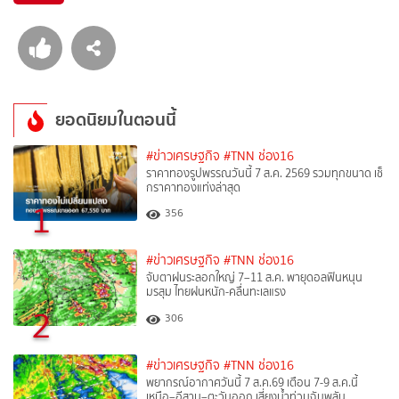
ยอดนิยมในตอนนี้
#ข่าวเศรษฐกิจ
#TNN ช่อง16
ราคาทองรูปพรรณวันนี้ 7 ส.ค. 2569 รวมทุกขนาด เช็
กราคาทองแท่งล่าสุด
1
356
#ข่าวเศรษฐกิจ
#TNN ช่อง16
จับตาฝนระลอกใหญ่ 7–11 ส.ค. พายุดอลฟินหนุน
มรสุม ไทยฝนหนัก-คลื่นทะเลแรง
2
306
#ข่าวเศรษฐกิจ
#TNN ช่อง16
พยากรณ์อากาศวันนี้ 7 ส.ค.69 เตือน 7-9 ส.ค.นี้
เหนือ–อีสาน–ตะวันออก เสี่ยงน้ำท่วมฉับพลัน