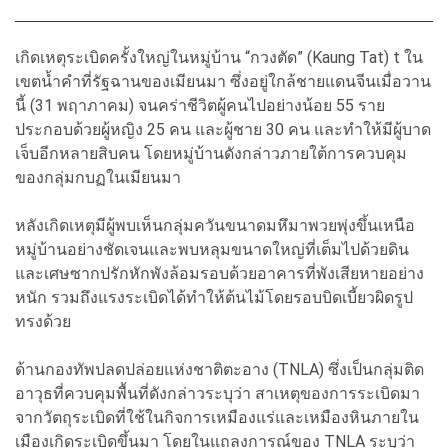
เกิดเหตุระเบิดครั้งใหญ่ในหมู่บ้าน “กวงตัด” (Kaung Tat) t ใน
เขตน้ำคำที่รัฐฉานของเมียนมา ซึ่งอยู่ใกล้ชายแดนจีนเมื่อวาน
นี้ (31 พฤาภาคม) จนคร่าชีวิตผู้คนไปอย่างน้อย 55 ราย
ประกอบด้วยผู้หญิง 25 คน และผู้ชาย 30 คน และทำให้มีผู้บาด
เจ็บอีกหลายสิบคน โดยหมู่บ้านดังกล่าวภายใต้การควบคุม
ของกลุ่มกบฏในเมียนมา
หลังเกิดเหตุมีผู้พบเห็นกลุ่มควันขนาดมหึมาพวยพุ่งขึ้นเหนือ
หมู่บ้านอย่างชัดเจนและพบหลุมขนาดใหญ่ที่เต็มไปด้วยดิน
และเศษซากปรักหักพังล้อมรอบด้วยอาคารที่พังเสียหายอย่าง
หนัก รวมถึงแรงระเบิดได้ทำให้ต้นไม้โดยรอบบิดเบี้ยวผิดรูป
ทรงด้วย
ด้านกองทัพปลดปล่อยแห่งชาติตะอาง (TNLA) ซึ่งเป็นกลุ่มติด
อาวุธที่ควบคุมพื้นที่ดังกล่าวระบุว่า สาเหตุของการระเบิดมา
จากวัตถุระเบิดที่ใช้ในกิจการเหมืองแร่และเหมืองหินภายใน
เมืองเกิดระเบิดขึ้นมา โดยในแถลงการณ์ของ TNLA ระบุว่า