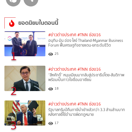
ยอดนิยมในตอนนี้
#ข่าวต่างประเทศ
#TNN ช่อง16
อนุทิน-มิน อ่อง ไลง์ Thailand-Myanmar Business
Forum ฟื้นเศรษฐกิจชายแดน-ยกระดับชีวิต
1
25
#ข่าวต่างประเทศ
#TNN ช่อง16
“สีหศักดิ์”​ หนุนเมียนมากลับสู่ประชาธิปไตย-สันติภาพ
พร้อมเป็นกาวใจเชื่อมอาเซียน
2
18
#ข่าวต่างประเทศ
#TNN ช่อง16
รัฐบาลทรัมป์คืนภาษีนำเข้าแล้วกว่า 3.3 ล้านล้านบาท
หลังศาลชี้ใช้อำนาจผิดกฎหมาย
3
17