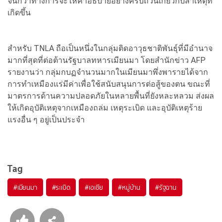
จนกว่าทางการจะให้คำอธิบายอย่างครบถ้วนเกี่ยวกับสาเหตุที่
เกิดขึ้น
สำหรับ TNLA ถือเป็นหนึ่งในกลุ่มติดอาวุธชาติพันธุ์ที่มีอำนาจ
มากที่สุดที่ต่อต้านรัฐบาลทหารเมียนมา โดยสำนักข่าว AFP
รายงานว่า กลุ่มกบฏจำนวนมากในเมียนมาพึ่งพารายได้จาก
การทำเหมืองแร่มีค่าเพื่อใช้สนับสนุนการต่อสู้ของตน ขณะที่
มาตรการด้านความปลอดภัยในหลายพื้นที่ยังหละหลวม ส่งผล
ให้เกิดอุบัติเหตุจากเหมืองถล่ม เหตุระเบิด และอุบัติเหตุร้าย
แรงอื่น ๆ อยู่เป็นประจำ
Tag
#
เมียนมา
#
ระเบิด
#
เอเชีย
#
หมู่บ้าน
#
รัฐฉาน