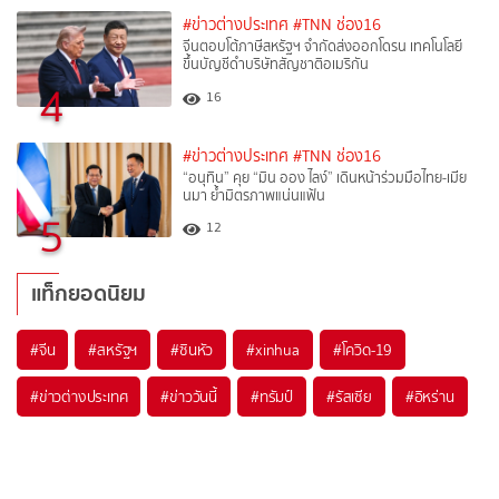
#ข่าวต่างประเทศ
#TNN ช่อง16
จีนตอบโต้ภาษีสหรัฐฯ จำกัดส่งออกโดรน เทคโนโลยี
ขึ้นบัญชีดำบริษัทสัญชาติอเมริกัน
4
16
#ข่าวต่างประเทศ
#TNN ช่อง16
“อนุทิน” คุย “มิน ออง ไลง์” เดินหน้าร่วมมือไทย-เมีย
นมา ย้ำมิตรภาพแน่นแฟ้น
5
12
แท็กยอดนิยม
#
จีน
#
สหรัฐฯ
#
ซินหัว
#
xinhua
#
โควิด-19
#
ข่าวต่างประเทศ
#
ข่าววันนี้
#
ทรัมป์
#
รัสเซีย
#
อิหร่าน