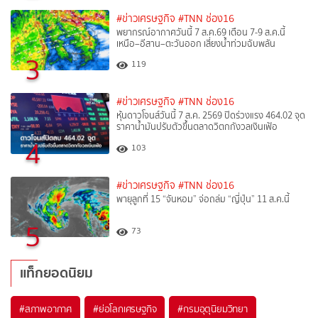
#ข่าวเศรษฐกิจ
#TNN ช่อง16
พยากรณ์อากาศวันนี้ 7 ส.ค.69 เตือน 7-9 ส.ค.นี้
เหนือ–อีสาน–ตะวันออก เสี่ยงน้ำท่วมฉับพลัน
3
119
#ข่าวเศรษฐกิจ
#TNN ช่อง16
หุ้นดาวโจนส์วันนี้ 7 ส.ค. 2569 ปิดร่วงแรง 464.02 จุด
ราคาน้ำมันปรับตัวขึ้นตลาดวิตกกังวลเงินเฟ้อ
4
103
#ข่าวเศรษฐกิจ
#TNN ช่อง16
พายุลูกที่ 15 “จันหอม” จ่อถล่ม “ญี่ปุ่น” 11 ส.ค.นี้
5
73
แท็กยอดนิยม
#
สภาพอากาศ
#
ย่อโลกเศรษฐกิจ
#
กรมอุตุนิยมวิทยา