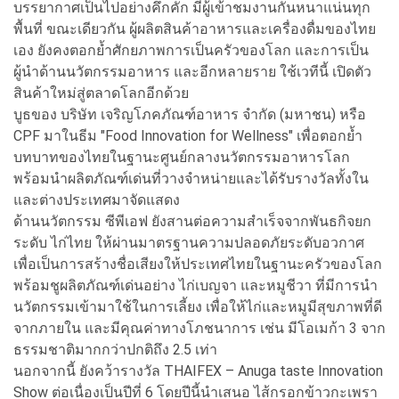
บรรยากาศเป็นไปอย่างคึกคัก มีผู้เข้าชมงานกันหนาแน่นทุก
พื้นที่ ขณะเดียวกัน ผู้ผลิตสินค้าอาหารและเครื่องดื่มของไทย
เอง ยังคงตอกย้ำศักยภาพการเป็นครัวของโลก และการเป็น
ผู้นำด้านนวัตกรรมอาหาร และอีกหลายราย ใช้เวทีนี้ เปิดตัว
สินค้าใหม่สู่ตลาดโลกอีกด้วย
บูธของ บริษัท เจริญโภคภัณฑ์อาหาร จำกัด (มหาชน) หรือ
CPF มาในธีม "Food Innovation for Wellness" เพื่อตอกย้ำ
บทบาทของไทยในฐานะศูนย์กลางนวัตกรรมอาหารโลก
พร้อมนำผลิตภัณฑ์เด่นที่วางจำหน่ายและได้รับรางวัลทั้งใน
และต่างประเทศมาจัดแสดง
ด้านนวัตกรรม ซีพีเอฟ ยังสานต่อความสำเร็จจากพันธกิจยก
ระดับ ไก่ไทย ให้ผ่านมาตรฐานความปลอดภัยระดับอวกาศ
เพื่อเป็นการสร้างชื่อเสียงให้ประเทศไทยในฐานะครัวของโลก
พร้อมชูผลิตภัณฑ์เด่นอย่าง ไก่เบญจา และหมูชีวา ที่มีการนำ
นวัตกรรมเข้ามาใช้ในการเลี้ยง เพื่อให้ไก่และหมูมีสุขภาพที่ดี
จากภายใน และมีคุณค่าทางโภชนาการ เช่น มีโอเมก้า 3 จาก
ธรรมชาติมากกว่าปกติถึง 2.5 เท่า
นอกจากนี้ ยังคว้ารางวัล THAIFEX – Anuga taste Innovation
Show ต่อเนื่องเป็นปีที่ 6 โดยปีนี้นำเสนอ ไส้กรอกข้าวกะเพรา