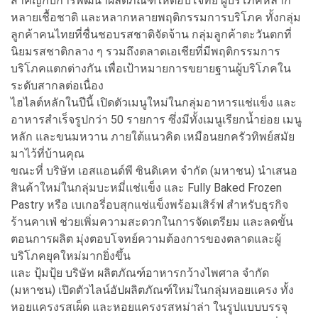
สำคัญกับการพัฒนาผลิตภัณฑ์ให้ตอบโจทย์ ผู้บริโภคหลาก
หลายเชื้อชาติ และหลากหลายพฤติกรรมการบริโภค ทั้งกลุ่ม
ลูกค้าคนไทยที่ชื่นชอบรสชาติจัดจ้าน กลุ่มลูกค้าตะวันตกที่
นิยมรสชาติกลาง ๆ รวมถึงตลาดเอเชียที่มีพฤติกรรมการ
บริโภคแตกต่างกัน เพื่อเป้าหมายการขยายฐานผู้บริโภคใน
ระดับสากลต่อเนื่อง
ไฮไลต์หลักในปีนี้ เปิดตัวเมนูใหม่ในกลุ่มอาหารแช่แข็ง และ
อาหารสำเร็จรูปกว่า 50 รายการ ซึ่งมีทั้งเมนูเรียกน้ำย่อย เมนู
หลัก และขนมหวาน ภายใต้แนวคิด เหมือนยกครัวทิพย์สมัย
มาไว้ที่บ้านคุณ
ขณะที่ บริษัท เอสแอนด์พี ซินดิเคท จำกัด (มหาชน) นำเสนอ
สินค้าใหม่ในกลุ่มบะหมี่แช่แข็ง และ Fully Baked Frozen
Pastry หรือ เบเกอรี่อบสุกแช่แข็งพร้อมเสิร์ฟ สำหรับธุรกิจ
ร้านคาเฟ่ ช่วยเพิ่มความสะดวกในการจัดเตรียม และลดขั้น
ตอนการผลิต มุ่งตอบโจทย์ความต้องการของตลาดและผู้
บริโภคยุคใหม่มากยิ่งขึ้น
และ ปุ้มปุ้ย บริษัท ผลิตภัณฑ์อาหารกว้างไพศาล จำกัด
(มหาชน) เปิดตัวไลน์อัปผลิตภัณฑ์ใหม่ในกลุ่มหอยแครง ทั้ง
หอยแครงรสเผ็ด และหอยแครงรสหม่าล่า ในรูปแบบบรรจุ