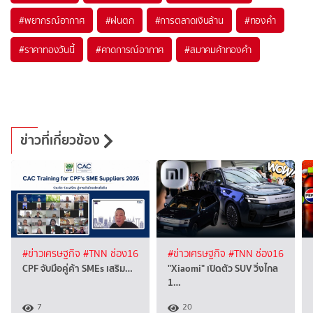
#
พยากรณ์อากาศ
#
ฝนตก
#
การตลาดเงินล้าน
#
ทองคำ
#
ราคาทองวันนี้
#
คาดการณ์อากาศ
#
สมาคมค้าทองคำ
ข่าวที่เกี่ยวข้อง
#ข่าวเศรษฐกิจ
#TNN ช่อง16
#ข่าวเศรษฐกิจ
#TNN ช่อง16
CPF จับมือคู่ค้า SMEs เสริม…
"Xiaomi" เปิดตัว SUV วิ่งไกล
1…
7
20