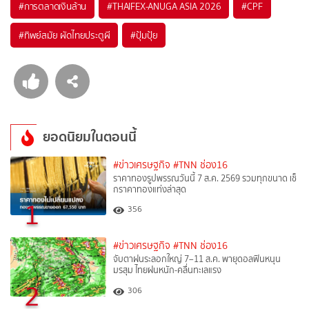
#
การตลาดเงินล้าน
#
THAIFEX-ANUGA ASIA 2026
#
CPF
#
ทิพย์สมัย ผัดไทยประตูผี
#
ปุ้มปุ้ย
ยอดนิยมในตอนนี้
#ข่าวเศรษฐกิจ
#TNN ช่อง16
ราคาทองรูปพรรณวันนี้ 7 ส.ค. 2569 รวมทุกขนาด เช็
กราคาทองแท่งล่าสุด
1
356
#ข่าวเศรษฐกิจ
#TNN ช่อง16
จับตาฝนระลอกใหญ่ 7–11 ส.ค. พายุดอลฟินหนุน
มรสุม ไทยฝนหนัก-คลื่นทะเลแรง
2
306