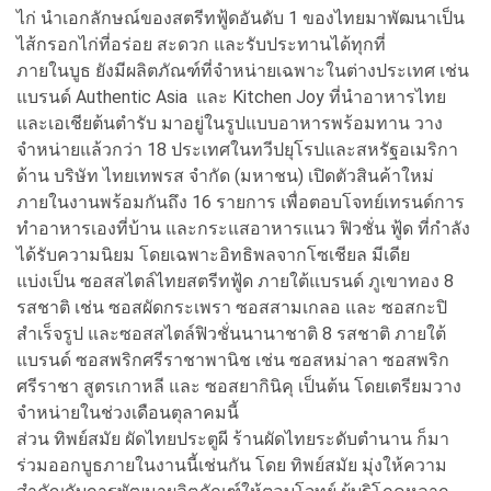
ไก่ นำเอกลักษณ์ของสตรีทฟู้ดอันดับ 1 ของไทยมาพัฒนาเป็น
ไส้กรอกไก่ที่อร่อย สะดวก และรับประทานได้ทุกที่
ภายในบูธ ยังมีผลิตภัณฑ์ที่จำหน่ายเฉพาะในต่างประเทศ เช่น
แบรนด์ Authentic Asia และ Kitchen Joy ที่นำอาหารไทย
และเอเชียต้นตำรับ มาอยู่ในรูปแบบอาหารพร้อมทาน วาง
จำหน่ายแล้วกว่า 18 ประเทศในทวีปยุโรปและสหรัฐอเมริกา
ด้าน บริษัท ไทยเทพรส จำกัด (มหาชน) เปิดตัวสินค้าใหม่
ภายในงานพร้อมกันถึง 16 รายการ เพื่อตอบโจทย์เทรนด์การ
ทำอาหารเองที่บ้าน และกระแสอาหารแนว ฟิวชั่น ฟู้ด ที่กำลัง
ได้รับความนิยม โดยเฉพาะอิทธิพลจากโซเชียล มีเดีย
แบ่งเป็น ซอสสไตล์ไทยสตรีทฟู้ด ภายใต้แบรนด์ ภูเขาทอง 8
รสชาติ เช่น ซอสผัดกระเพรา ซอสสามเกลอ และ ซอสกะปิ
สำเร็จรูป และซอสสไตล์ฟิวชั่นนานาชาติ 8 รสชาติ ภายใต้
แบรนด์ ซอสพริกศรีราชาพานิช เช่น ซอสหม่าลา ซอสพริก
ศรีราชา สูตรเกาหลี และ ซอสยากินิคุ เป็นต้น โดยเตรียมวาง
จำหน่ายในช่วงเดือนตุลาคมนี้
ส่วน ทิพย์สมัย ผัดไทยประตูผี ร้านผัดไทยระดับตำนาน ก็มา
ร่วมออกบูธภายในงานนี้เช่นกัน โดย ทิพย์สมัย มุ่งให้ความ