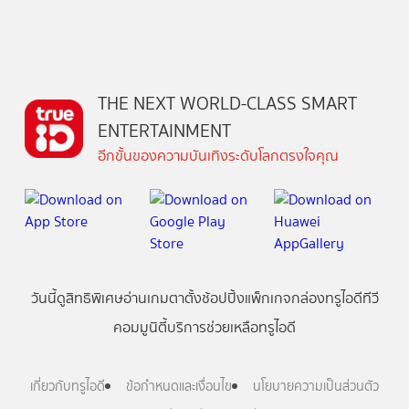
THE NEXT WORLD-CLASS SMART
ENTERTAINMENT
อีกขั้นของความบันเทิงระดับโลกตรงใจคุณ
วันนี้
ดู
สิทธิพิเศษ
อ่าน
เกม
ตาตั้ง
ช้อปปิ้ง
แพ็กเกจ
กล่องทรูไอดีทีวี
คอมมูนิตี้
บริการช่วยเหลือทรูไอดี
เกี่ยวกับทรูไอดี
ข้อกำหนดและเงื่อนไข
นโยบายความเป็นส่วนตัว