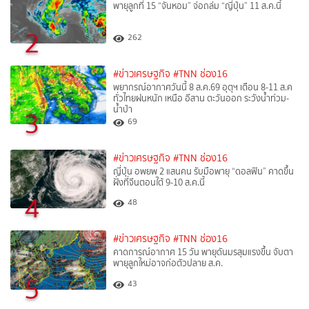
พายุลูกที่ 15 “จันหอม” จ่อถล่ม “ญี่ปุ่น” 11 ส.ค.นี้
2
262
#ข่าวเศรษฐกิจ
#TNN ช่อง16
พยากรณ์อากาศวันนี้ 8 ส.ค.69 อุตุฯ เตือน 8-11 ส.ค
ทั่วไทยฝนหนัก เหนือ อีสาน ตะวันออก ระวังน้ำท่วม-
น้ำป่า
3
69
#ข่าวเศรษฐกิจ
#TNN ช่อง16
ญี่ปุ่น อพยพ 2 แสนคน รับมือพายุ “ดอลฟิน” คาดขึ้น
ฝั่งที่จีนตอนใต้ 9-10 ส.ค.นี้
4
48
#ข่าวเศรษฐกิจ
#TNN ช่อง16
คาดการณ์อากาศ 15 วัน พายุดันมรสุมแรงขึ้น จับตา
พายุลูกใหม่อาจก่อตัวปลาย ส.ค.
5
43