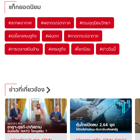
แท็กยอดนิยม
#
สภาพอากาศ
#
พยากรณ์อากาศ
#
กรมอุตุนิยมวิทยา
#
ย่อโลกเศรษฐกิจ
#
ฝนตก
#
คาดการณ์อากาศ
#
การตลาดเงินล้าน
#
เศรษฐกิจ
#
โลกร้อน
#
ข่าววันนี้
ข่าวที่เกี่ยวข้อง