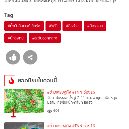
เปลี่ยนแปลง ภายหลังเหตุการณ์อิหร่านโจมตีด้วยขีปนาวุธ
Tag
#
น้ำมันดิบเวสต์เท็กซัส
#
WTI
#
อิหร่าน
#
อิสราเอล
#
นักลงทุน
#
ตะวันออกกลาง
ยอดนิยมในตอนนี้
#ข่าวเศรษฐกิจ
#TNN ช่อง16
จับตาฝนระลอกใหญ่ 7–11 ส.ค. พายุดอลฟินหนุน
มรสุม ไทยฝนหนัก-คลื่นทะเลแรง
1
606
#ข่าวเศรษฐกิจ
#TNN ช่อง16