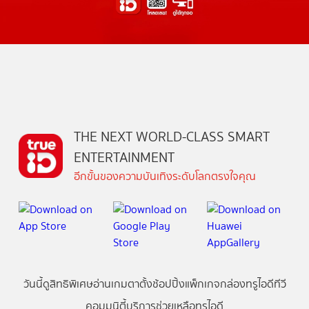
THE NEXT WORLD-CLASS SMART
ENTERTAINMENT
อีกขั้นของความบันเทิงระดับโลกตรงใจคุณ
วันนี้
ดู
สิทธิพิเศษ
อ่าน
เกม
ตาตั้ง
ช้อปปิ้ง
แพ็กเกจ
กล่องทรูไอดีทีวี
คอมมูนิตี้
บริการช่วยเหลือทรูไอดี