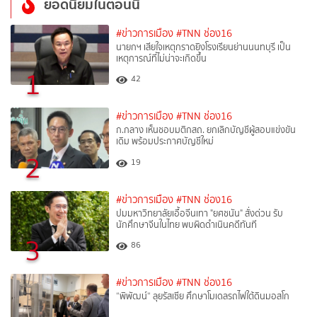
ยอดนิยมในตอนนี้
#ข่าวการเมือง
#TNN ช่อง16
นายกฯ เสียใจเหตุกราดยิงโรงเรียนย่านนนทบุรี เป็น
เหตุการณ์ที่ไม่น่าจะเกิดขึ้น
1
42
#ข่าวการเมือง
#TNN ช่อง16
ก.กลาง เห็นชอบมติกสถ. ยกเลิกบัญชีผู้สอบแข่งขัน
เดิม พร้อมประกาศบัญชีใหม่
2
19
#ข่าวการเมือง
#TNN ช่อง16
ปมมหาวิทยาลัยเอื้อจีนเทา "ยศชนัน" สั่งด่วน รับ
นักศึกษาจีนในไทย พบผิดดำเนินคดีทันที
3
86
#ข่าวการเมือง
#TNN ช่อง16
“พิพัฒน์“ ลุยรัสเซีย ศึกษาโมเดลรถไฟใต้ดินมอสโก