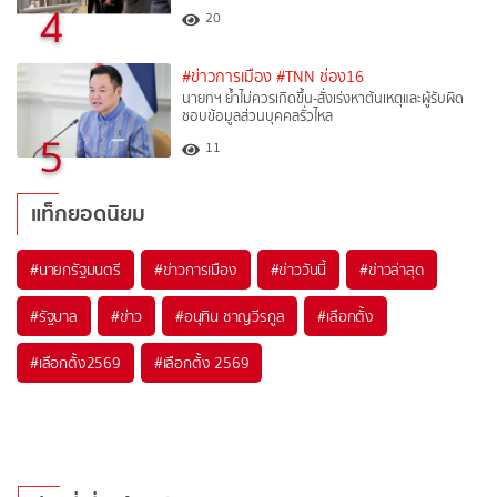
4
20
#ข่าวการเมือง
#TNN ช่อง16
นายกฯ ย้ำไม่ควรเกิดขึ้น-สั่งเร่งหาต้นเหตุและผู้รับผิด
ชอบข้อมูลส่วนบุคคลรั่วไหล
5
11
แท็กยอดนิยม
#
นายกรัฐมนตรี
#
ข่าวการเมือง
#
ข่าววันนี้
#
ข่าวล่าสุด
#
รัฐบาล
#
ข่าว
#
อนุทิน ชาญวีรกูล
#
เลือกตั้ง
#
เลือกตั้ง2569
#
เลือกตั้ง 2569