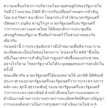
ความเคลื่อนไหวการบริหารนโยบายเศรษฐกิจของรัฐบาลใน
วันที่ 27 เมษายน 2569 มีการปรับเปลี่ยนกำหนดการสำคัญ
โดย น.ส.รัชดา ธนาดิเรก โฆษกประจำสำนักนายกรัฐมนตรี
เปิดเผยว่า อนุทิน ชาญวีรกูล นายกรัฐมนตรีและรัฐมนตรี
ว่าการกระทรวงมหาดไทย ได้สั่งยกเลิกการประชุมทีม
เศรษฐกิจของรัฐบาล ซึ่งเดิมกำหนดไว้ในช่วงบ่ายของวัน
เดียวกัน
ก่อนหน้านี้ การประชุมดังกล่าวมีเป้าหมายเพื่อพิจารณาราย
ละเอียดและเงื่อนไขของโครงการ “คนละครึ่ง พลัส” ซึ่งเป็น
หนึ่งในมาตรการสำคัญในการดูแลกำลังซื้อของประชาชน
อย่างไรก็ตาม โฆษกรัฐบาลไม่ได้ระบุเหตุผลของการยกเลิกใน
ครั้งนี้
ขณะเดียวกัน นายกรัฐมนตรีได้มอบหมายให้ เอกนิติ นิติทัณฑ์
ประภาศ รองนายกรัฐมนตรีและรัฐมนตรีว่าการกระทรวงการ
คลัง และ ศุภจี สุธรรมพันธุ์ รองนายกรัฐมนตรีและรัฐมนตรี
ว่าการกระทรวงพาณิชย์ ทำหน้าที่แทนในการแถลงผลการ
ดำเนินงานด้านการปราบปรามการละเมิดทรัพย์สินทางปัญญา
การแถลงดังกล่าวเป็นการสรุปผลการดำเนินงานในช่วง 6