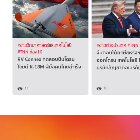
#ข่าววิทยาศาสตร์และเทคโนโลยี
#ข่าวต่างประเทศ
#TNN 
จีนตอบโต้ภาษีสหรัฐฯ
#TNN ช่อง16
RV Connex ทดสอบบินโดรน
ออกโดรน เทคโนโลยี ข
โจมตี K-18M ฝีมือคนไทยสำเร็จ
บริษัทสัญชาติอเมริกั
33
20