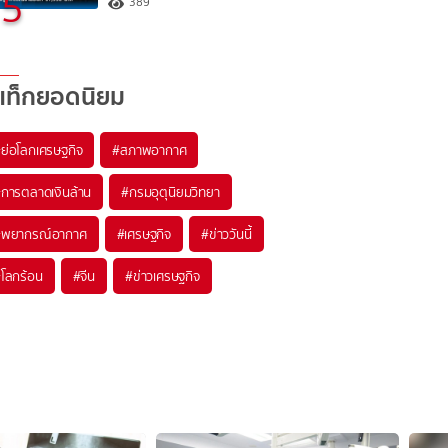
5
389
แท็กยอดนิยม
#
ย่อโลกเศรษฐกิจ
#
สภาพอากาศ
#
การตลาดเงินล้าน
#
กรมอุตุนิยมวิทยา
#
พยากรณ์อากาศ
#
เศรษฐกิจ
#
ข่าววันนี้
#
โลกร้อน
#
จีน
#
ข่าวเศรษฐกิจ