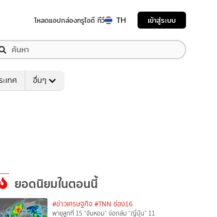
TH
เข้าสู่ระบบ
โหลดแอป
กล่องทรูไอดี ทีวี
ระเทศ
อื่นๆ
ยอดนิยมในตอนนี้
#ข่าวเศรษฐกิจ
#TNN ช่อง16
พายุลูกที่ 15 “จันหอม” จ่อถล่ม “ญี่ปุ่น” 11