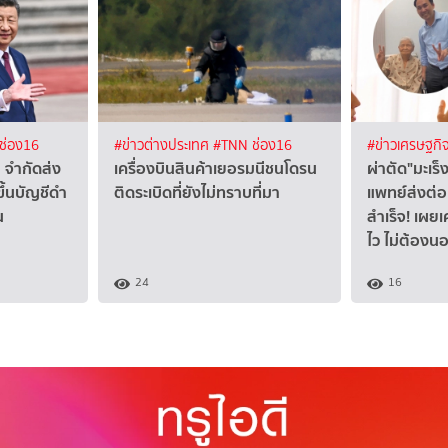
ช่อง16
#ข่าวต่างประเทศ
#TNN ช่อง16
#ข่าวเศรษฐกิ
 จำกัดส่ง
เครื่องบินสินค้าเยอรมนีชนโดรน
ผ่าตัด"มะเร็
ึ้นบัญชีดำ
ติดระเบิดที่ยังไม่ทราบที่มา
แพทย์ส่งต่อ
น
สำเร็จ! เผยเ
ไว ไม่ต้อง
24
16