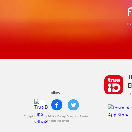
T
E
Follow us
อ
Copyright © True Digital Group Company Limited.
All rights reserved