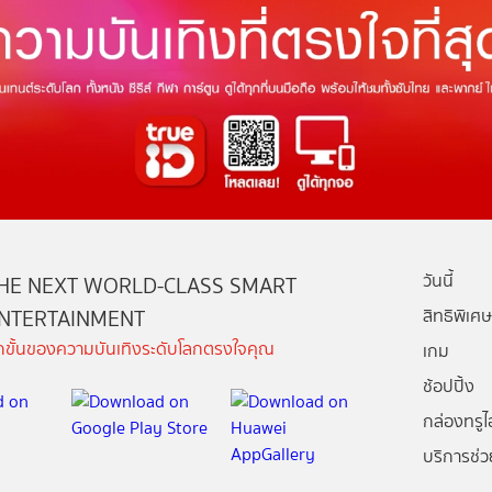
วันนี้
HE NEXT WORLD-CLASS SMART
NTERTAINMENT
สิทธิพิเศษ
ีกขั้นของความบันเทิงระดับโลกตรงใจคุณ
เกม
ช้อปปิ้ง
กล่องทรูไอ
บริการช่ว