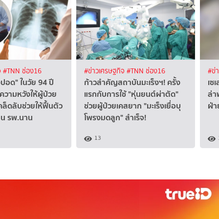
จ
#TNN ช่อง16
#ข่าวเศรษฐกิจ
#TNN ช่อง16
#ข่
งปอด" ในวัย 94 ปี
ก้าวสำคัญสถาบันมะเร็งฯ! ครั้ง
เซเ
ความหวังให้ผู้ป่วย
แรกกับการใช้ "หุ่นยนต์ผ่าตัด"
ล่า
คล็ดลับช่วยให้ฟื้นตัว
ช่วยผู้ป่วยเคสยาก "มะเร็งเยื่อบุ
ฝ่า
นอน รพ.นาน
โพรงมดลูก" สำเร็จ!
13