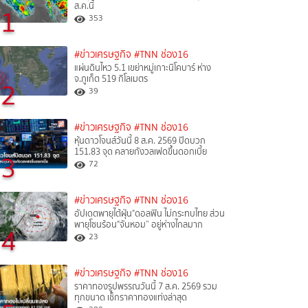
ส.ค.นี้
1
353
#ข่าวเศรษฐกิจ
#TNN ช่อง16
แผ่นดินไหว 5.1 เขย่าหมู่เกาะนิโคบาร์ ห่าง
จ.ภูเก็ต 519 กิโลเมตร
2
39
#ข่าวเศรษฐกิจ
#TNN ช่อง16
หุ้นดาวโจนส์วันนี้ 8 ส.ค. 2569 ปิดบวก
151.83 จุด คลายกังวลเฟดขึ้นดอกเบี้ย
3
72
#ข่าวเศรษฐกิจ
#TNN ช่อง16
อัปเดตพายุไต้ฝุ่น"ดอลฟิน ไม่กระทบไทย ส่วน
พายุโซนร้อน"จันหอม” อยู่ห่างไกลมาก
4
23
#ข่าวเศรษฐกิจ
#TNN ช่อง16
ราคาทองรูปพรรณวันนี้ 7 ส.ค. 2569 รวม
ทุกขนาด เช็กราคาทองแท่งล่าสุด