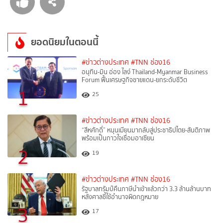
ยอดนิยมในตอนนี้
#ข่าวต่างประเทศ
#TNN ช่อง16
อนุทิน-มิน อ่อง ไลง์ Thailand-Myanmar Business
Forum ฟื้นเศรษฐกิจชายแดน-ยกระดับชีวิต
1
25
#ข่าวต่างประเทศ
#TNN ช่อง16
“สีหศักดิ์”​ หนุนเมียนมากลับสู่ประชาธิปไตย-สันติภาพ
พร้อมเป็นกาวใจเชื่อมอาเซียน
2
19
#ข่าวต่างประเทศ
#TNN ช่อง16
รัฐบาลทรัมป์คืนภาษีนำเข้าแล้วกว่า 3.3 ล้านล้านบาท
หลังศาลชี้ใช้อำนาจผิดกฎหมาย
3
17