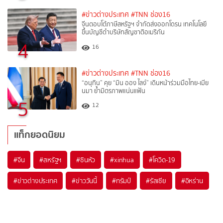
#ข่าวต่างประเทศ
#TNN ช่อง16
จีนตอบโต้ภาษีสหรัฐฯ จำกัดส่งออกโดรน เทคโนโลยี
ขึ้นบัญชีดำบริษัทสัญชาติอเมริกัน
4
16
#ข่าวต่างประเทศ
#TNN ช่อง16
“อนุทิน” คุย “มิน ออง ไลง์” เดินหน้าร่วมมือไทย-เมีย
นมา ย้ำมิตรภาพแน่นแฟ้น
5
12
แท็กยอดนิยม
#
จีน
#
สหรัฐฯ
#
ซินหัว
#
xinhua
#
โควิด-19
#
ข่าวต่างประเทศ
#
ข่าววันนี้
#
ทรัมป์
#
รัสเซีย
#
อิหร่าน