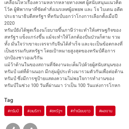
เคลื่อนไหวเรื่องความหลากหลายทางเพศ ผู้สนับสนุนแนวคิด
โว้ค ผู้พิพากษาที่ขัดคำสั่งเนรเทศผู้อพยพ และ โจ ไบเดน อดีต
ประธานาธิบดีสหรัฐฯ ที่ทรัมป์บอกว่าโกงการเลือกตั้งเมื่อปี
2020
ทรัมป์ยังได้พูดเรื่องนโยบายขึ้นภาษีว่าจะทำให้เศรษฐกิจของ
สหรัฐฯ แข็งแกร่งขึ้น แม้จะทำให้โลกต้องปั่นป่วนก็ตาม รวม
ทั้ง มั่นใจว่าเขาจะเจรจากับจีนได้สำเร็จ และจะเป็นข้อตกลงที่
เป็นธรรมกับสหรัฐฯ โดยเป้าหมายสูงสุดของทรัมป์คือการ
ปกป้องชาวอเมริกัน
แม้ว้าด้านในของสถานที่จัดงานจะเต็มไปด้วยผู้สนับสนุนของ
ทรัมป์ แต่ที่ด้านนอก มีกลุ่มผู้ประท้วงมารวมตัวกันเพื่อต่อต้าน
ทรัมป์ ซึ่งมีการชูป้ายแสดงความไม่พอใจการทำงานของ
ทรัมป์ในช่วง 100 วันที่ผ่านมา ว่าเป็น 100 วันแห่งการโกหก
Tag
#
ทรัมป์
#
อเมริกา
#
สหรัฐฯ
#
ทำเนียบขาว
#
ผลงาน